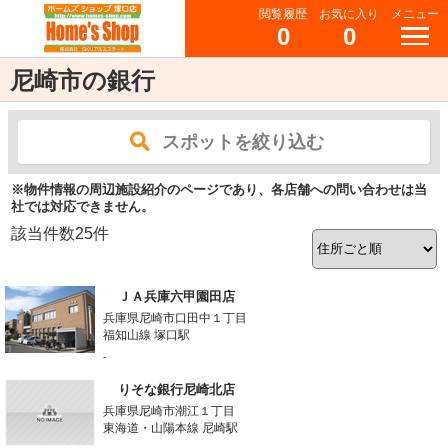
閲覧履歴
お気に入り
メニュー
0
0
尼崎市の銀行
スポットを絞り込む
※物件情報の周辺施設紹介のページであり、各店舗への問い合わせは当
社では対応できません。
該当件数
25
件
ＪＡ兵庫六甲園田店
兵庫県尼崎市口田中１丁目
福知山線 塚口駅
-
りそな銀行尼崎北店
兵庫県尼崎市潮江１丁目
東海道・山陽本線 尼崎駅