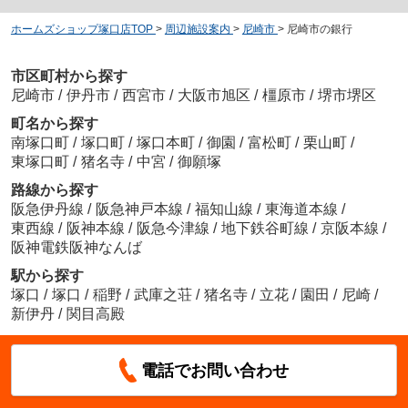
ホームズショップ塚口店TOP
>
周辺施設案内
>
尼崎市
>
尼崎市の銀行
市区町村から探す
尼崎市
/
伊丹市
/
西宮市
/
大阪市旭区
/
橿原市
/
堺市堺区
町名から探す
南塚口町
/
塚口町
/
塚口本町
/
御園
/
富松町
/
栗山町
/
東塚口町
/
猪名寺
/
中宮
/
御願塚
路線から探す
阪急伊丹線
/
阪急神戸本線
/
福知山線
/
東海道本線
/
東西線
/
阪神本線
/
阪急今津線
/
地下鉄谷町線
/
京阪本線
/
阪神電鉄阪神なんば
駅から探す
塚口
/
塚口
/
稲野
/
武庫之荘
/
猪名寺
/
立花
/
園田
/
尼崎
/
新伊丹
/
関目高殿
電話でお問い合わせ