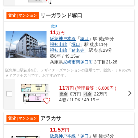
リーガランド塚口
賃貸 | マンション
敷0
11
万円
阪急神戸本線
「
塚口
」駅 徒歩9分
福知山線
「
塚口
」駅 徒歩11分
福知山線
「
猪名寺
」駅 徒歩29分
築8年 / 49.15㎡
兵庫県
尼崎市
南塚口町
３丁目21-28
阪急塚口駅徒歩9分、デザイナーズマンションの登場です。阪急・ＪＲの2Ｗ
ＡＹアクセス可です。おすすめです。
11
万
円
(管理費等：6,000円 )
0万円
22万円
敷金
礼金
4階 / 1LDK / 49.15㎡
アラカサ
賃貸 | マンション
11.5
万円
阪急神戸本線
「
塚口
」駅 徒歩3分