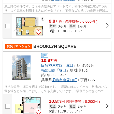
最上階の物件です。こちらの物件はアパートです。物件の周辺に駅が2つあ
り、よく電車を利用する方にピッタリです。面倒なゴミ捨ての負担を軽減さ
せることができるのが敷地内ごみ置き場...
9.8
万
円
(管理費等：6,000円 )
0ヶ月
1ヶ月
敷金
礼金
3階 / 1LDK / 38.19㎡
BROOKLYN SQUARE
賃貸 | マンション
敷0
10.8
万円
阪急神戸本線
「
塚口
」駅 徒歩6分
福知山線
「
塚口
」駅 徒歩15分
築1年 / 36.54㎡
兵庫県
尼崎市
南塚口町
１丁目12-5
りそな銀行 塚口支店まで391mです。共用部にはエレベータ・敷地内ごみ
置き場などが揃っており、とても充実しています。2駅利用ができるので電
車の利用に役立つ物件です。こちらはマン...
10.8
万
円
(管理費等：8,200円 )
0ヶ月
2ヶ月
敷金
礼金
6階 / 1LDK / 36.54㎡