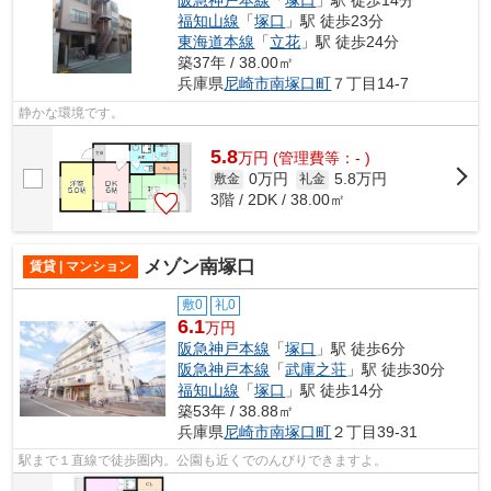
福知山線
「
塚口
」駅 徒歩23分
東海道本線
「
立花
」駅 徒歩24分
築37年 / 38.00㎡
兵庫県
尼崎市
南塚口町
７丁目14-7
静かな環境です。
5.8
万
円
(管理費等：- )
0万円
5.8万円
敷金
礼金
3階 / 2DK / 38.00㎡
メゾン南塚口
賃貸 | マンション
敷0
礼0
6.1
万円
阪急神戸本線
「
塚口
」駅 徒歩6分
阪急神戸本線
「
武庫之荘
」駅 徒歩30分
福知山線
「
塚口
」駅 徒歩14分
築53年 / 38.88㎡
兵庫県
尼崎市
南塚口町
２丁目39-31
駅まで１直線で徒歩圏内。公園も近くでのんびりできますよ。