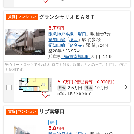
グランシャリオＥＡＳＴ
賃貸 | マンション
5.7
万円
阪急神戸本線
「
塚口
」駅 徒歩7分
福知山線
「
塚口
」駅 徒歩7分
福知山線
「
猪名寺
」駅 徒歩24分
築28年 / 26.95㎡
兵庫県
尼崎市
南塚口町
３丁目14-9
安心オートロックでうれしいロフト付き。設備もととのっており忙しい方に
も便利です。
5.7
万
円
(管理費等：6,000円 )
2.5万円
10万円
敷金
礼金
5階 / 1K / 26.95㎡
リブ南塚口
賃貸 | マンション
敷0
5.8
万円
阪急神戸本線
「
塚口
」駅 徒歩14分