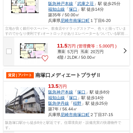
阪急神戸本線
「
武庫之荘
」駅 徒歩25分
福知山線
「
塚口
」駅 徒歩14分
築35年 / 50.00㎡
兵庫県
尼崎市
南塚口町
１丁目6-20
立地が良く銀行やスーパー、飲食店やドラッグストアー、色々と揃っていま
すのでかなり便利です♪オートロックがありエレベーターもついている駅前マ
ンション♪１フロア２戸なので全室角...
11.5
万
円
(管理費等：5,000円 )
5万円
20万円
敷金
礼金
4階 / 2LDK / 50.00㎡
南塚口メディエートプラザⅡ
賃貸 | アパート
13.5
万円
阪急神戸本線
「
塚口
」駅 徒歩8分
福知山線
「
塚口
」駅 徒歩14分
阪急伊丹線
「
稲野
」駅 徒歩25分
築7年 / 56.44㎡
兵庫県
尼崎市
南塚口町
２丁目37-15
阪急塚口駅から徒歩8分と駅近です。住環境良好・設備充実の快適物件で
す。