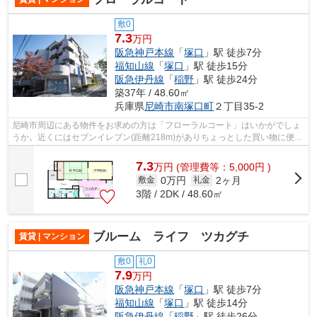
敷0
7.3
万円
阪急神戸本線
「
塚口
」駅 徒歩7分
福知山線
「
塚口
」駅 徒歩15分
阪急伊丹線
「
稲野
」駅 徒歩24分
築37年 / 48.60㎡
兵庫県
尼崎市
南塚口町
２丁目35-2
尼崎市周辺にある物件をお求めの方は「フローラルコート」はいかがでしょ
うか。近くにはセブンイレブン(距離218m)がありちょっとした買い物に便利
です。防犯対策の行き届いた造りがポ...
7.3
万
円
(管理費等：5,000円 )
0万円
2ヶ月
敷金
礼金
3階 / 2DK / 48.60㎡
ブルーム ライフ ツカグチ
賃貸 | マンション
敷0
礼0
7.9
万円
阪急神戸本線
「
塚口
」駅 徒歩7分
福知山線
「
塚口
」駅 徒歩14分
阪急伊丹線
「
稲野
」駅 徒歩26分