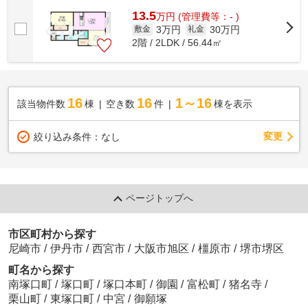
13.5
万
円
(管理費等：- )
3万円
30万円
敷金
礼金
2階 / 2LDK / 56.44㎡
16
16
1～16
該当物件数
棟
空き数
件
棟を表示
変更
絞り込み条件：
なし
ページトップへ
市区町村から探す
尼崎市
/
伊丹市
/
西宮市
/
大阪市旭区
/
橿原市
/
堺市堺区
町名から探す
南塚口町
/
塚口町
/
塚口本町
/
御園
/
富松町
/
猪名寺
/
栗山町
/
東塚口町
/
中宮
/
御願塚