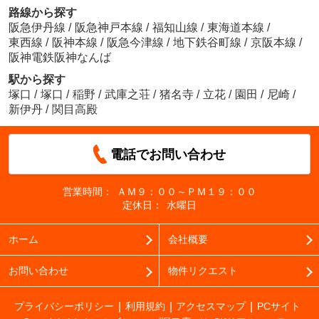
路線から探す
阪急伊丹線
/
阪急神戸本線
/
福知山線
/
東海道本線
/
東西線
/
阪神本線
/
阪急今津線
/
地下鉄谷町線
/
京阪本線
/
阪神電鉄阪神なんば
駅から探す
塚口
/
塚口
/
稲野
/
武庫之荘
/
猪名寺
/
立花
/
園田
/
尼崎
/
新伊丹
/
関目高殿
電話でお問い合わせ
営業時間：
ＡＭ９：００～ＰＭ１９：００
定休日：
水曜日
ホーム
会社概要
お問い合わせ
物件リクエスト
プライバシーポリシー
利用規約
アクセスマップ
PCサイト