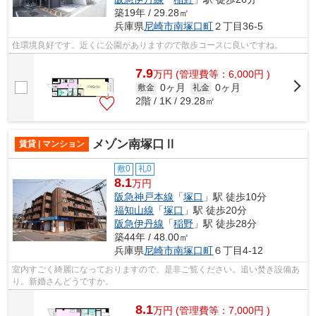
築19年 / 29.28㎡
兵庫県
尼崎市
南塚口町
２丁目36-5
住環境良好です。近くに公園がありますので散歩コースに良いですね。
7.9
万
円
(管理費等：6,000円 )
0ヶ月
0ヶ月
敷金
礼金
2階 / 1K / 29.28㎡
メゾン南塚口Ⅱ
賃貸 | マンション
敷0
礼0
8.1
万円
阪急神戸本線
「
塚口
」駅 徒歩10分
福知山線
「
塚口
」駅 徒歩20分
阪急伊丹線
「
稲野
」駅 徒歩28分
築44年 / 48.00㎡
兵庫県
尼崎市
南塚口町
６丁目4-12
室内すごく綺麗になっておりますので、是非ご覧ください。追い焚き設備あ
り。新婚さんどうですか。
8.1
万
円
(管理費等：7,000円 )