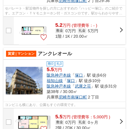
兵庫県
尼崎市
南塚口町
２丁目29-36
セパレート・駅近物件を探しの方におすすめの『ハッピー塚口』のご紹介で
す。エアコン・ＴＶモニターホン付・ガスコンロです。駅からわかりやすい
道なので安心です。
5.2
万
円
(管理費等：- )
0万円
5万円
敷金
礼金
1階 / 1K / 20.00㎡
アンクレオール
賃貸 | マンション
敷0
礼0
5.5
万円
阪急神戸本線
「
塚口
」駅 徒歩6分
福知山線
「
塚口
」駅 徒歩10分
阪急神戸本線
「
武庫之荘
」駅 徒歩31分
築38年 / 30.00㎡
兵庫県
尼崎市
南塚口町
２丁目
コンビニも横にあり、公園もすぐの環境です。
5.5
万
円
(管理費等：5,000円 )
0万円
0ヶ月
敷金
礼金
2階 / 2DK / 30.00㎡