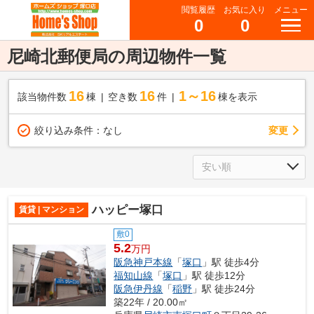
閲覧履歴
お気に入り
メニュー
0
0
尼崎北郵便局の周辺物件一覧
16
16
1～16
該当物件数
棟
空き数
件
棟を表示
変更
絞り込み条件：
なし
ハッピー塚口
賃貸 | マンション
敷0
5.2
万円
阪急神戸本線
「
塚口
」駅 徒歩4分
福知山線
「
塚口
」駅 徒歩12分
阪急伊丹線
「
稲野
」駅 徒歩24分
築22年 / 20.00㎡