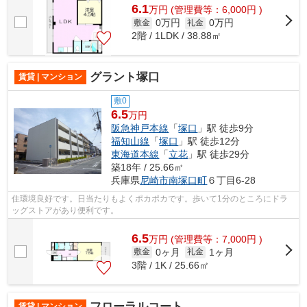
6.1
万
円
(管理費等：6,000円 )
0万円
0万円
敷金
礼金
2階 / 1LDK / 38.88㎡
グラント塚口
賃貸 | マンション
敷0
6.5
万円
阪急神戸本線
「
塚口
」駅 徒歩9分
福知山線
「
塚口
」駅 徒歩12分
東海道本線
「
立花
」駅 徒歩29分
築18年 / 25.66㎡
兵庫県
尼崎市
南塚口町
６丁目6-28
住環境良好です。日当たりもよくポカポカです。歩いて1分のところにドラ
ッグストアがあり便利です。
6.5
万
円
(管理費等：7,000円 )
0ヶ月
1ヶ月
敷金
礼金
3階 / 1K / 25.66㎡
フローラルコート
賃貸 | マンション