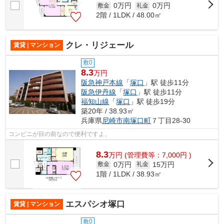
0万円
0万円
敷金
礼金
2階 / 1LDK / 48.00㎡
クレ・リジェール
賃貸 | マンション
敷0
8.3
万円
阪急神戸本線
「
塚口
」駅 徒歩11分
阪急伊丹線
「
塚口
」駅 徒歩11分
福知山線
「
塚口
」駅 徒歩19分
築20年 / 38.93㎡
兵庫県
尼崎市
南塚口町
７丁目28-30
コンビニが目の前なので便利ですよ。
8.3
万
円
(管理費等：7,000円 )
0万円
15万円
敷金
礼金
1階 / 1LDK / 38.93㎡
エスパシオ塚口
賃貸 | マンション
敷0