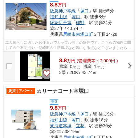
8.8
万円
阪急神戸本線
「
塚口
」駅 徒歩5分
福知山線
「
塚口
」駅 徒歩8分
阪急伊丹線
「
稲野
」駅 徒歩24分
築37年 / 43.74㎡
兵庫県
尼崎市
南塚口町
３丁目14-28
二人暮らしに適したお住まいでカップル向けの物件です、こちらの物件に関
してのご不明点や、尼崎市の生活環境など気になる点などございましたらま
ずは当店スタッフまでお気軽にご連絡...
8.8
万
円
(管理費等：7,000円 )
0ヶ月
1ヶ月
敷金
礼金
3階 / 2DK / 43.74㎡
カリーナコート南塚口
賃貸 | アパート
敷0
9.8
万円
阪急神戸本線
「
塚口
」駅 徒歩9分
福知山線
「
塚口
」駅 徒歩18分
東海道本線
「
立花
」駅 徒歩30分
築2年 / 38.19㎡
兵庫県
尼崎市
南塚口町
６丁目5-5