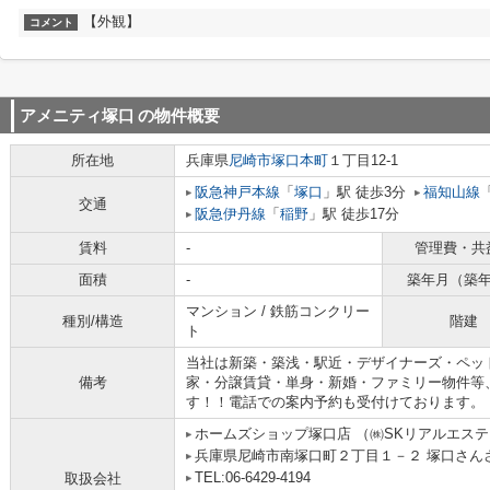
【外観】
コメント
アメニティ塚口
の物件概要
所在地
兵庫県
尼崎市
塚口本町
１丁目12-1
阪急神戸本線
「
塚口
」駅 徒歩3分
福知山線
交通
阪急伊丹線
「
稲野
」駅 徒歩17分
賃料
-
管理費・共
面積
-
築年月（築
マンション / 鉄筋コンクリー
種別/構造
階建
ト
当社は新築・築浅・駅近・デザイナーズ・ペッ
備考
家・分譲賃貸・単身・新婚・ファミリー物件等
す！！電話での案内予約も受付けております。
ホームズショップ塚口店 （㈱SKリアルエス
兵庫県尼崎市南塚口町２丁目１－２ 塚口さんさん
TEL:06-6429-4194
取扱会社