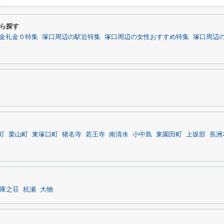
ら探す
金礼金０特集
塚口周辺の駅近特集
塚口周辺の女性おすすめ特集
塚口周辺
町
栗山町
東塚口町
猪名寺
若王寺
南清水
小中島
東園田町
上坂部
長洲
庫之荘
杭瀬
大物