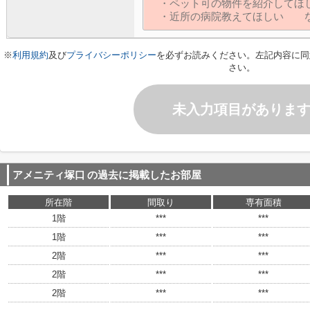
※
利用規約
及び
プライバシーポリシー
を必ずお読みください。左記内容に同
さい。
未入力項目がありま
アメニティ塚口
の過去に掲載したお部屋
所在階
間取り
専有面積
1階
***
***
1階
***
***
2階
***
***
2階
***
***
2階
***
***