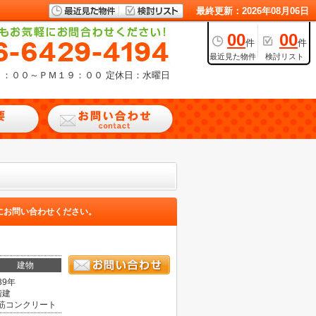
最終更新：2026年08月06日
00
00
件
件
最近見た物件
検討リスト
９：００～ＰＭ１９：００
定休日：水曜日
にお問い合わせください。
建物
39年
階建
筋コンクリート