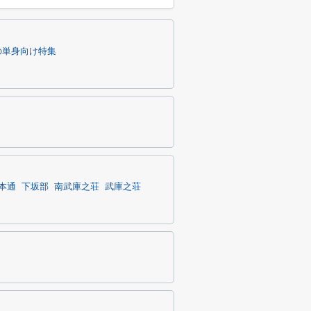
の単身向け特集
本通
下坂部
南武庫之荘
武庫之荘