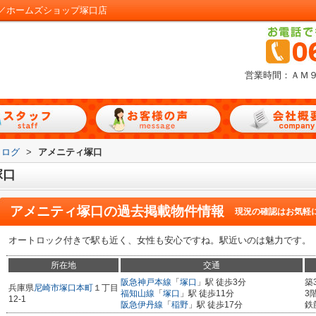
／ホームズショップ塚口店
営業時間：ＡＭ
タログ
>
アメニティ塚口
塚口
アメニティ塚口
の過去掲載物件情報
現況の確認はお気軽
オートロック付きで駅も近く、女性も安心ですね。駅近いのは魅力です。
所在地
交通
阪急神戸本線
「
塚口
」駅 徒歩3分
築
兵庫県
尼崎市
塚口本町
１丁目
福知山線
「
塚口
」駅 徒歩11分
3
12-1
阪急伊丹線
「
稲野
」駅 徒歩17分
鉄