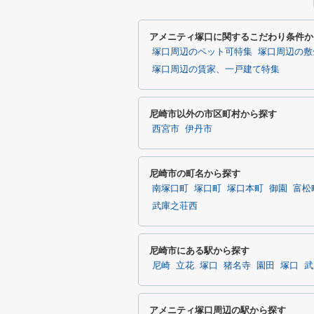
アメニティ塚口に関するこだわり条件か
塚口周辺のペット可特集
塚口周辺の敷
塚口周辺の賃家、一戸建て特集
尼崎市以外の市区町村から探す
西宮市
伊丹市
尼崎市の町名から探す
南塚口町
塚口町
塚口本町
御園
富松
武庫之荘西
尼崎市にある駅から探す
尼崎
立花
塚口
猪名寺
園田
塚口
武
アメニティ塚口周辺の駅から探す