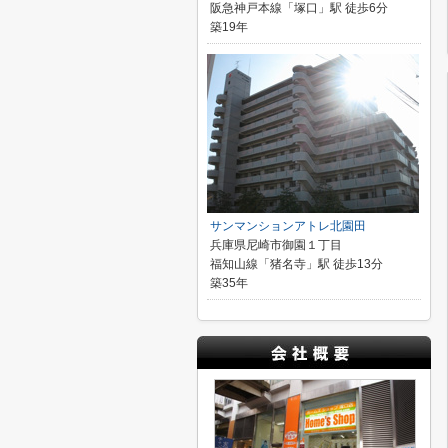
阪急神戸本線「塚口」駅 徒歩6分
築19年
サンマンションアトレ北園田
兵庫県尼崎市御園１丁目
福知山線「猪名寺」駅 徒歩13分
築35年