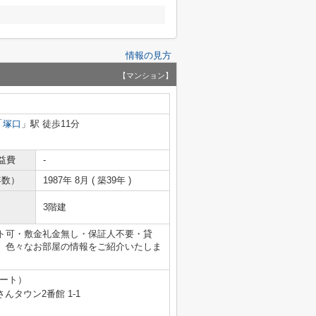
情報の見方
【マンション】
「
塚口
」駅 徒歩11分
益費
-
年数）
1987年 8月 ( 築39年 )
3階建
ト可・敷金礼金無し・保証人不要・貸
、色々なお部屋の情報をご紹介いたしま
テート）
タウン2番館 1-1