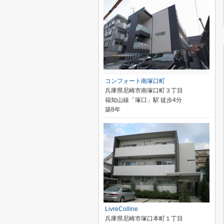
コンフォート南塚口町
兵庫県尼崎市南塚口町３丁目
福知山線「塚口」駅 徒歩4分
築8年
LivreColline
兵庫県尼崎市塚口本町１丁目