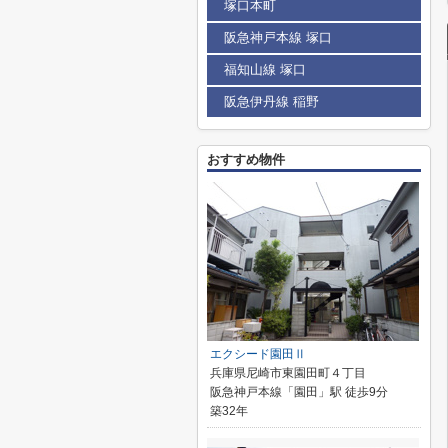
塚口本町
阪急神戸本線 塚口
福知山線 塚口
阪急伊丹線 稲野
おすすめ物件
エクシード園田Ⅱ
兵庫県尼崎市東園田町４丁目
阪急神戸本線「園田」駅 徒歩9分
築32年