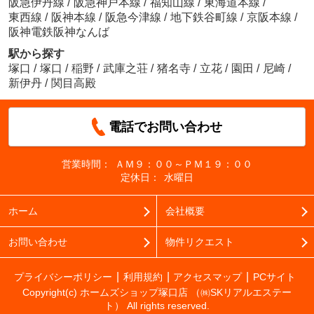
阪急伊丹線
/
阪急神戸本線
/
福知山線
/
東海道本線
/
東西線
/
阪神本線
/
阪急今津線
/
地下鉄谷町線
/
京阪本線
/
阪神電鉄阪神なんば
駅から探す
塚口
/
塚口
/
稲野
/
武庫之荘
/
猪名寺
/
立花
/
園田
/
尼崎
/
新伊丹
/
関目高殿
電話でお問い合わせ
営業時間：
ＡＭ９：００～ＰＭ１９：００
定休日：
水曜日
ホーム
会社概要
お問い合わせ
物件リクエスト
プライバシーポリシー
利用規約
アクセスマップ
PCサイト
Copyright(c) ホームズショップ塚口店 （㈱SKリアルエステー
ト） All rights reserved.