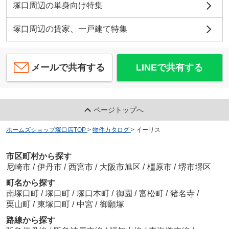
塚口周辺の単身向け特集
塚口周辺の賃家、一戸建て特集
メールで共有する
LINEで共有する
ページトップへ
ホームズショップ塚口店TOP
>
物件カタログ
>
イーリス
市区町村から探す
尼崎市
/
伊丹市
/
西宮市
/
大阪市旭区
/
橿原市
/
堺市堺区
町名から探す
南塚口町
/
塚口町
/
塚口本町
/
御園
/
富松町
/
猪名寺
/
栗山町
/
東塚口町
/
中宮
/
御願塚
路線から探す