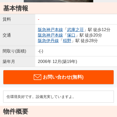
基本情報
賃料
-
阪急神戸本線
「
武庫之荘
」駅 徒歩12分
交通
阪急神戸本線
「
塚口
」駅 徒歩20分
阪急伊丹線
「
稲野
」駅 徒歩28分
間取り(面積)
-(-)
築年月
2006年 12月(築19年)
お問い合わせ(無料)
住環境良好です。設備充実していますよ。
物件概要