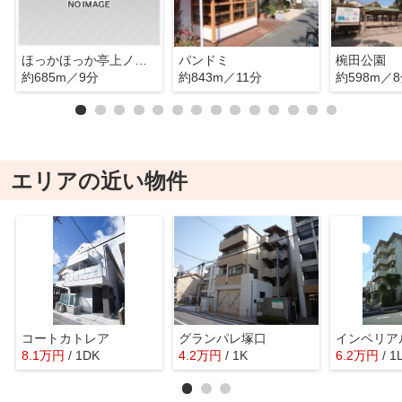
ほっかほっか亭上ノ島店
パンドミ
椀田公園
約685m／9分
約843m／11分
約598m／
エリアの近い物件
コートカトレア
グランパレ塚口
インペリア
8.1
万
円
/ 1DK
4.2
万
円
/ 1K
6.2
万
円
/ 1