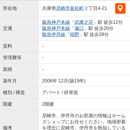
所在地
兵庫県
尼崎市
富松町
２丁目4-21
阪急神戸本線
「
武庫之荘
」駅 徒歩12分
交通
阪急神戸本線
「
塚口
」駅 徒歩20分
阪急伊丹線
「
稲野
」駅 徒歩28分
賃料
-
管理費等
-
面積
-
築年月
2006年 12月(築19年)
種別 / 構造
アパート / 鉄骨造
階建
2階建
尼崎市、伊丹市のお部屋の情報はホーム
ズショップにお任せください。地域密着
備考
を理念に尼崎市、伊丹市を熟知している