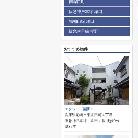
南塚口町
阪急神戸本線 塚口
福知山線 塚口
阪急伊丹線 稲野
おすすめ物件
エクシード園田Ⅱ
兵庫県尼崎市東園田町４丁目
阪急神戸本線「園田」駅 徒歩9分
築32年