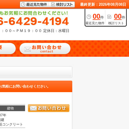
最終更新：2026年08月08日
00
00
件
件
最近見た物件
検討リスト
９：００～ＰＭ１９：００
定休日：水曜日
お気軽にお問い合わせください。
建物
37年
階建
筋コンクリート