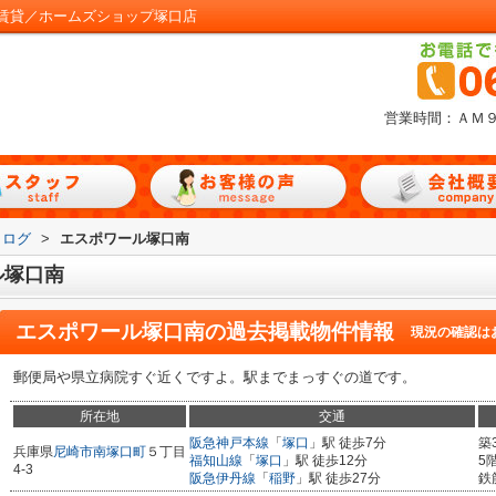
賃貸／ホームズショップ塚口店
営業時間：ＡＭ
タログ
>
エスポワール塚口南
ル塚口南
エスポワール塚口南
の過去掲載物件情報
現況の確認は
郵便局や県立病院すぐ近くですよ。駅までまっすぐの道です。
所在地
交通
阪急神戸本線
「
塚口
」駅 徒歩7分
築
兵庫県
尼崎市
南塚口町
５丁目
福知山線
「
塚口
」駅 徒歩12分
5
4-3
阪急伊丹線
「
稲野
」駅 徒歩27分
鉄