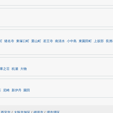
町
猪名寺
東塚口町
栗山町
若王寺
南清水
小中島
東園田町
上坂部
長洲
庫之荘
杭瀬
大物
荘
尼崎
新伊丹
園田
西宮市
/
大阪市旭区
/
橿原市
/
堺市堺区