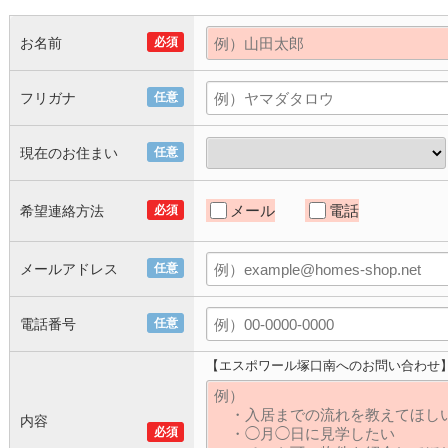
お名前
必須
フリガナ
任意
現在のお住まい
任意
メール
電話
希望連絡方法
必須
メールアドレス
任意
電話番号
任意
【エスポワール塚口南へのお問い合わせ
内容
必須