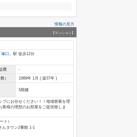
情報の見方
【マンション】
「
塚口
」駅 徒歩12分
益費
-
年数）
1989年 1月 ( 築37年 )
5階建
ップにお任せください！！地域密着を理
お客様の理想のお部屋をご提供致しま
テート）
タウン2番館 1-1