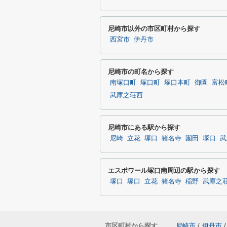
尼崎市以外の市区町村から探す
西宮市
伊丹市
尼崎市の町名から探す
南塚口町
塚口町
塚口本町
御園
富松
武庫之荘西
尼崎市にある駅から探す
尼崎
立花
塚口
猪名寺
園田
塚口
武
エスポワール塚口南周辺の駅から探す
塚口
塚口
立花
猪名寺
稲野
武庫之
市区町村から探す
尼崎市
/
伊丹市
/