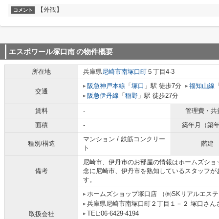
【外観】
コメント
エスポワール塚口南
の物件概要
所在地
兵庫県
尼崎市
南塚口町
５丁目4-3
阪急神戸本線
「
塚口
」駅 徒歩7分
福知山線
交通
阪急伊丹線
「
稲野
」駅 徒歩27分
賃料
-
管理費・共
面積
-
築年月（築
マンション / 鉄筋コンクリー
種別/構造
階建
ト
尼崎市、伊丹市のお部屋の情報はホームズショ
備考
念に尼崎市、伊丹市を熟知しているスタッフが
す。
ホームズショップ塚口店 （㈱SKリアルエス
兵庫県尼崎市南塚口町２丁目１－２ 塚口さんさん
TEL:06-6429-4194
取扱会社