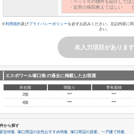
※
利用規約
及び
プライバシーポリシー
を必ずお読みください。左記内容に同
さい。
未入力項目がありま
エスポワール塚口南
の過去に掲載したお部屋
所在階
間取り
専有面積
2階
***
***
4階
***
***
件から探す
駅近特集
塚口周辺の女性おすすめ特集
塚口周辺の賃家、一戸建て特集