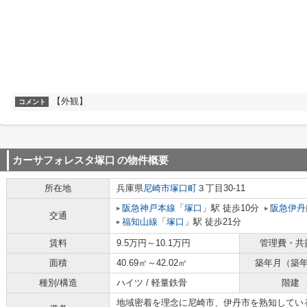
【外観】
コメント
カーサフォレスタ塚口
の物件概要
所在地
兵庫県
尼崎市
塚口町
３丁目30-11
阪急神戸本線
「
塚口
」駅 徒歩10分
阪急伊丹
交通
福知山線
「
塚口
」駅 徒歩21分
賃料
9.5万円～10.1万円
管理費・共
面積
40.69㎡～42.02㎡
築年月（築
種別/構造
ハイツ / 軽量鉄骨
階建
地域密着を理念に尼崎市、伊丹市を熟知してい