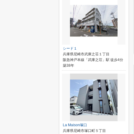
シード１
兵庫県尼崎市武庫之荘１丁目
阪急神戸本線「武庫之荘」駅 徒歩4分
築38年
La Maison塚口
兵庫県尼崎市塚口町５丁目