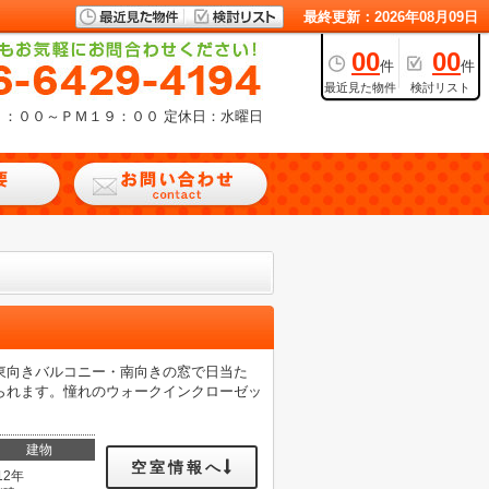
最終更新：2026年08月09日
00
00
件
件
最近見た物件
検討リスト
９：００～ＰＭ１９：００
定休日：水曜日
東向きバルコニー・南向きの窓で日当た
られます。憧れのウォークインクローゼッ
建物
空室情報へ
12年