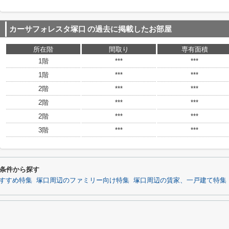
カーサフォレスタ塚口
の過去に掲載したお部屋
所在階
間取り
専有面積
1階
***
***
1階
***
***
2階
***
***
2階
***
***
2階
***
***
3階
***
***
条件から探す
すすめ特集
塚口周辺のファミリー向け特集
塚口周辺の賃家、一戸建て特集