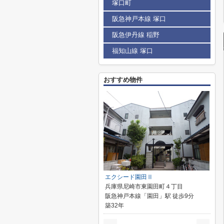
塚口町
阪急神戸本線 塚口
阪急伊丹線 稲野
福知山線 塚口
おすすめ物件
エクシード園田Ⅱ
兵庫県尼崎市東園田町４丁目
阪急神戸本線「園田」駅 徒歩9分
築32年