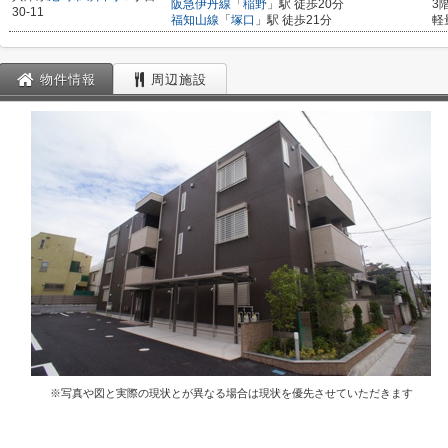
阪急伊丹線
「
稲野
」駅 徒歩20分
3
30-11
福知山線
「
塚口
」駅 徒歩21分
軽
物件情報
周辺施設
※写真や図と実際の現状とが異なる場合は現状を優先させていただきます