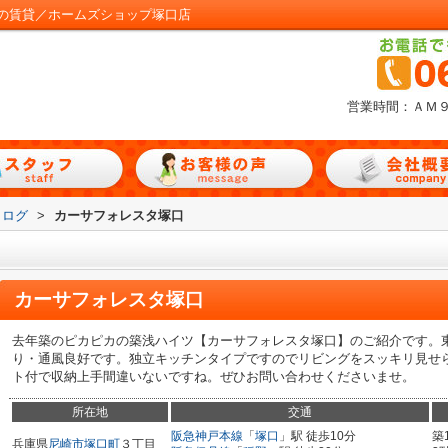
の賃貸／ホームズショップ塚口店
営業時間：ＡＭ
タログ
>
カーサフォレスタ塚口
カーサフォレスタ塚口
去年築のピカピカの築浅ハイツ【カーサフォレスタ塚口】のご紹介です。
り・通風良好です。独立キッチンタイプですのでリビングをスッキリ見せ
ト付で収納上手間違いないですね。ぜひお問い合わせくださいませ。
所在地
交通
阪急神戸本線
「
塚口
」駅 徒歩10分
築
兵庫県
尼崎市
塚口町
３丁目