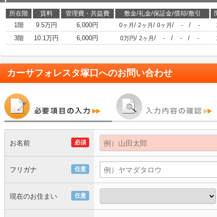
所在階
賃料
管理費・共益費
敷金/礼金/保証金/償却/敷引
1階
9.5万円
6,000円
/
/
/
/
0ヶ月
2ヶ月
0ヶ月
-
-
3階
10.1万円
6,000円
/
/
/
/
0万円
2ヶ月
-
-
-
カーサフォレスタ塚口
へのお問い合わせ
お名前
必須
フリガナ
任意
現在のお住まい
任意