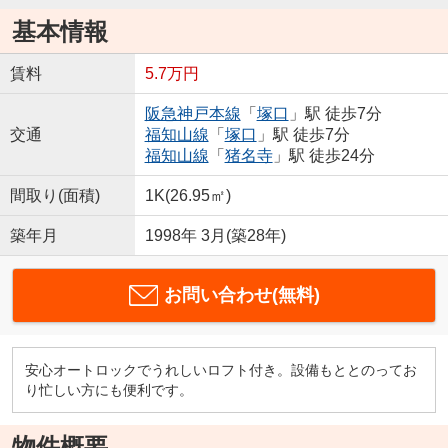
基本情報
賃料
5.7万円
阪急神戸本線
「
塚口
」駅 徒歩7分
交通
福知山線
「
塚口
」駅 徒歩7分
福知山線
「
猪名寺
」駅 徒歩24分
間取り(面積)
1K(26.95㎡)
築年月
1998年 3月(築28年)
お問い合わせ(無料)
安心オートロックでうれしいロフト付き。設備もととのってお
り忙しい方にも便利です。
物件概要