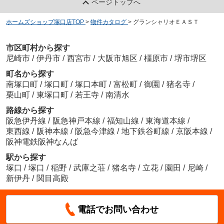
ページトップへ
ホームズショップ塚口店TOP
>
物件カタログ
>
グランシャリオＥＡＳＴ
市区町村から探す
尼崎市
/
伊丹市
/
西宮市
/
大阪市旭区
/
橿原市
/
堺市堺区
町名から探す
南塚口町
/
塚口町
/
塚口本町
/
富松町
/
御園
/
猪名寺
/
栗山町
/
東塚口町
/
若王寺
/
南清水
路線から探す
阪急伊丹線
/
阪急神戸本線
/
福知山線
/
東海道本線
/
東西線
/
阪神本線
/
阪急今津線
/
地下鉄谷町線
/
京阪本線
/
阪神電鉄阪神なんば
駅から探す
塚口
/
塚口
/
稲野
/
武庫之荘
/
猪名寺
/
立花
/
園田
/
尼崎
/
新伊丹
/
関目高殿
電話でお問い合わせ