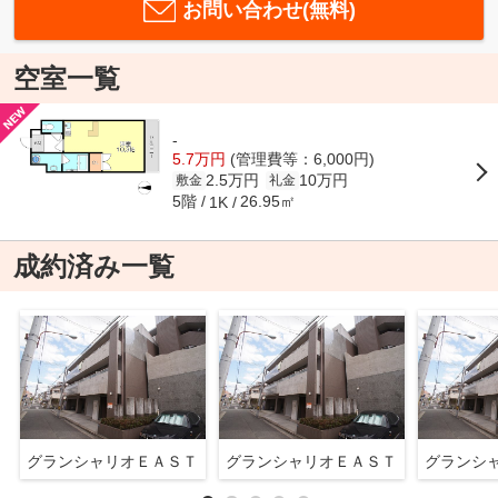
お問い合わせ(無料)
空室一覧
-
5.7万円
(管理費等：6,000円)
2.5万円
10万円
敷金
礼金
5階
26.95㎡
1K
成約済み一覧
グランシャリオＥＡＳＴ
グランシャリオＥＡＳＴ
グランシ