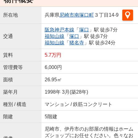
所在地
兵庫県
尼崎市
南塚口町
３丁目14-9
阪急神戸本線
「
塚口
」駅 徒歩7分
交通
福知山線
「
塚口
」駅 徒歩7分
福知山線
「
猪名寺
」駅 徒歩24分
賃料
5.7万円
管理費等
6,000円
面積
26.95㎡
築年月
1998年 3月(築28年)
種別 / 構造
マンション / 鉄筋コンクリート
階建
5階建
尼崎市、伊丹市のお部屋の情報はホーム
ズショップにお任せください。色々なお