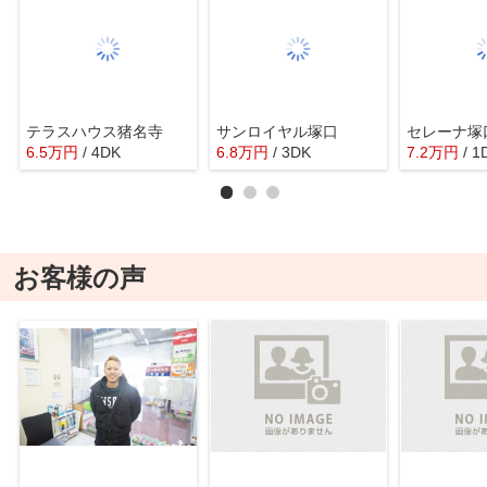
テラスハウス猪名寺
サンロイヤル塚口
セレーナ塚
6.5
万
円
/ 4DK
6.8
万
円
/ 3DK
7.2
万
円
/ 1
お客様の声