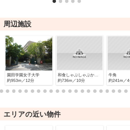
周辺施設
園田学園女子大学
和食しゃぶしゃぶかごの屋 塚口店
牛角
約953m／12分
約736m／10分
約241m／
エリアの近い物件