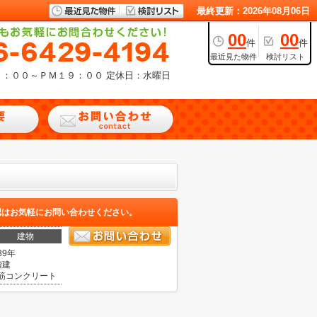
最終更新：2026年08月06日
00
00
件
件
最近見た物件
検討リスト
９：００～ＰＭ１９：００
定休日：水曜日
認はお気軽にお問い合わせください。
建物
39年
階建
筋コンクリート