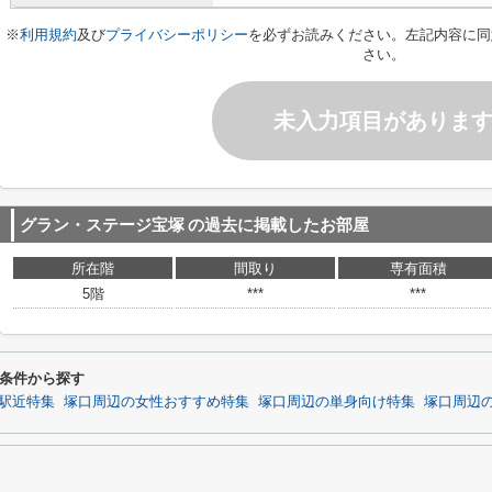
※
利用規約
及び
プライバシーポリシー
を必ずお読みください。左記内容に同
さい。
未入力項目がありま
グラン・ステージ宝塚
の過去に掲載したお部屋
所在階
間取り
専有面積
5階
***
***
条件から探す
駅近特集
塚口周辺の女性おすすめ特集
塚口周辺の単身向け特集
塚口周辺