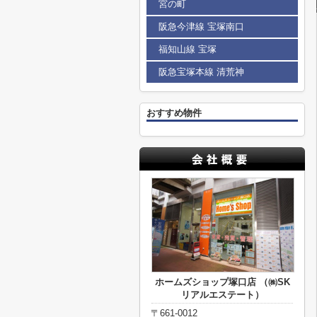
宮の町
阪急今津線 宝塚南口
福知山線 宝塚
阪急宝塚本線 清荒神
おすすめ物件
ホームズショップ塚口店 （㈱SK
リアルエステート）
〒661-0012