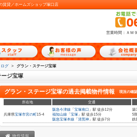
の賃貸／ホームズショップ塚口店
営業時間：ＡＭ
タログ
>
グラン・ステージ宝塚
テージ宝塚
グラン・ステージ宝塚
の過去掲載物件情報
現況の確
所在地
交通
阪急今津線
「
宝塚南口
」駅 徒歩12分
築
兵庫県
宝塚市
宮の町
15-4
福知山線
「
宝塚
」駅 徒歩15分
5
阪急宝塚本線
「
清荒神
」駅 徒歩7分
鉄
物件情報