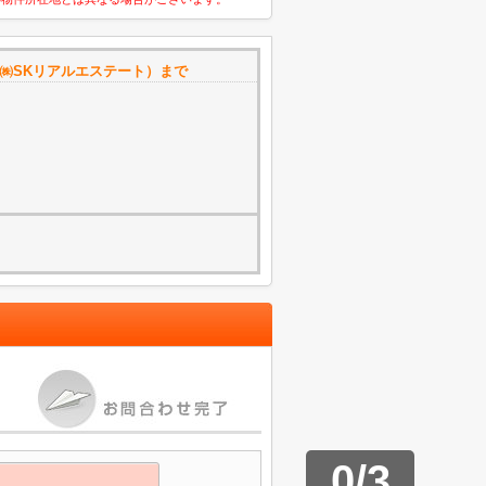
㈱SKリアルエステート）まで
0
/
3