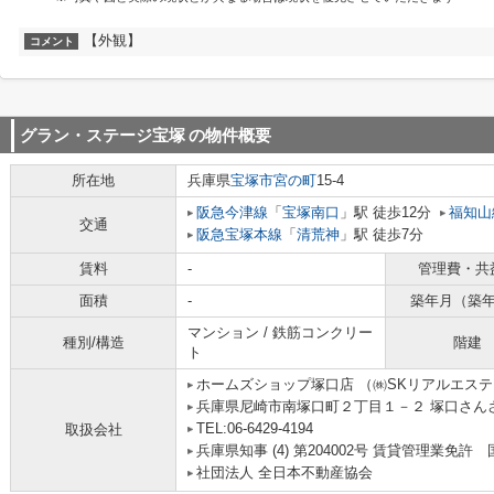
【外観】
コメント
グラン・ステージ宝塚
の物件概要
所在地
兵庫県
宝塚市
宮の町
15-4
阪急今津線
「
宝塚南口
」駅 徒歩12分
福知山
交通
阪急宝塚本線
「
清荒神
」駅 徒歩7分
賃料
-
管理費・共
面積
-
築年月（築
マンション / 鉄筋コンクリー
種別/構造
階建
ト
ホームズショップ塚口店 （㈱SKリアルエス
兵庫県尼崎市南塚口町２丁目１－２ 塚口さんさん
TEL:06-6429-4194
取扱会社
兵庫県知事 (4) 第204002号 賃貸管理業
社団法人 全日本不動産協会