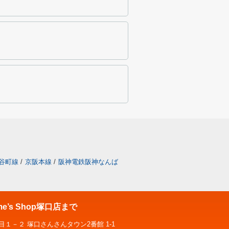
谷町線
/
京阪本線
/
阪神電鉄阪神なんば
’s Shop塚口店まで
１－２ 塚口さんさんタウン2番館 1-1