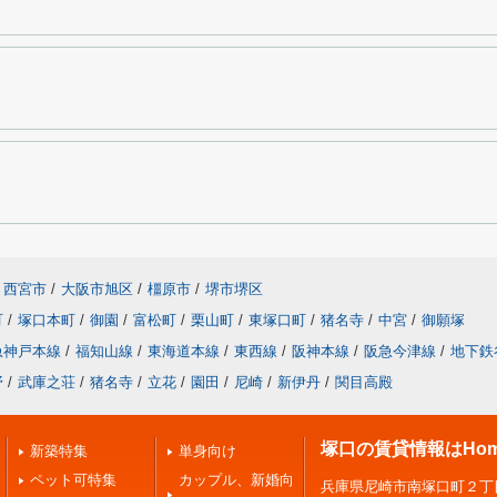
西宮市
/
大阪市旭区
/
橿原市
/
堺市堺区
町
/
塚口本町
/
御園
/
富松町
/
栗山町
/
東塚口町
/
猪名寺
/
中宮
/
御願塚
急神戸本線
/
福知山線
/
東海道本線
/
東西線
/
阪神本線
/
阪急今津線
/
地下鉄
野
/
武庫之荘
/
猪名寺
/
立花
/
園田
/
尼崎
/
新伊丹
/
関目高殿
塚口の賃貸情報はHome
新築特集
単身向け
ペット可特集
カップル、新婚向
兵庫県尼崎市南塚口町２丁目