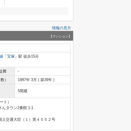
情報の見方
【マンション】
線
「
宝塚
」駅 徒歩15分
益費
-
年数）
1987年 3月 ( 築39年 )
5階建
テート）
タウン2番館 1-1
免許 国土交通大臣（１）第４５５２号