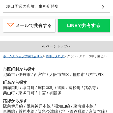
塚口周辺の店舗、事務所特集
メールで共有する
LINEで共有する
ページトップへ
ホームズショップ塚口店TOP
>
物件カタログ
>
グラン・ステージ甲子園ビル
市区町村から探す
尼崎市
/
伊丹市
/
西宮市
/
大阪市旭区
/
橿原市
/
堺市堺区
町名から探す
南塚口町
/
塚口町
/
塚口本町
/
御園
/
富松町
/
猪名寺
/
栗山町
/
東塚口町
/
中宮
/
御願塚
路線から探す
阪急伊丹線
/
阪急神戸本線
/
福知山線
/
東海道本線
/
東西線
/
阪神本線
/
阪急今津線
/
地下鉄谷町線
/
京阪本線
/