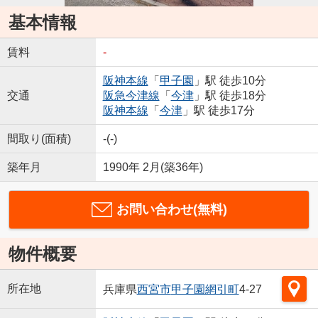
基本情報
賃料
-
阪神本線
「
甲子園
」駅 徒歩10分
交通
阪急今津線
「
今津
」駅 徒歩18分
阪神本線
「
今津
」駅 徒歩17分
間取り(面積)
-(-)
築年月
1990年 2月(築36年)
お問い合わせ(無料)
物件概要
所在地
兵庫県
西宮市
甲子園網引町
4-27