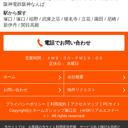
阪神電鉄阪神なんば
駅から探す
塚口
/
塚口
/
稲野
/
武庫之荘
/
猪名寺
/
立花
/
園田
/
尼崎
/
新伊丹
/
関目高殿
電話でお問い合わせ
営業時間：
ＡＭ９：００～ＰＭ１９：００
定休日：
水曜日
ホーム
会社概要
お問い合わせ
物件リクエスト
プライバシーポリシー
利用規約
アクセスマップ
PCサイト
Copyright(c) ホームズショップ塚口店 （㈱SKリアルエステー
ト） All rights reserved.
当サイトでは、お客様の当サイト利用状況把握、サービス向上検討を目的と