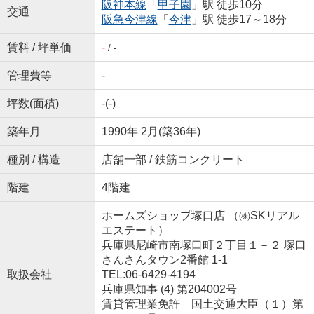
阪神本線
「
甲子園
」駅 徒歩10分
交通
阪急今津線
「
今津
」駅 徒歩17～18分
賃料 / 坪単価
-
/ -
管理費等
-
坪数(面積)
-(-)
築年月
1990年 2月(築36年)
種別 / 構造
店舗一部 / 鉄筋コンクリート
階建
4階建
ホームズショップ塚口店 （㈱SKリアル
エステート）
兵庫県尼崎市南塚口町２丁目１－２ 塚口
さんさんタウン2番館 1-1
取扱会社
TEL:06-6429-4194
兵庫県知事 (4) 第204002号
賃貸管理業免許 国土交通大臣（１）第