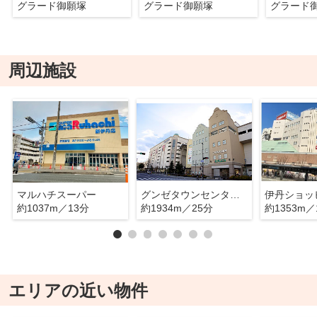
グラード御願塚
グラード御願塚
グラード
周辺施設
マルハチスーパー
グンゼタウンセンターつかしん
約1037m／13分
約1934m／25分
約1353m／
エリアの近い物件