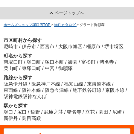
ページトップへ
ホームズショップ塚口店TOP
>
物件カタログ
>
グラード御願塚
市区町村から探す
尼崎市
/
伊丹市
/
西宮市
/
大阪市旭区
/
橿原市
/
堺市堺区
町名から探す
南塚口町
/
塚口町
/
塚口本町
/
御園
/
富松町
/
猪名寺
/
栗山町
/
東塚口町
/
中宮
/
御願塚
路線から探す
阪急伊丹線
/
阪急神戸本線
/
福知山線
/
東海道本線
/
東西線
/
阪神本線
/
阪急今津線
/
地下鉄谷町線
/
京阪本線
/
阪神電鉄阪神なんば
駅から探す
塚口
/
塚口
/
稲野
/
武庫之荘
/
猪名寺
/
立花
/
園田
/
尼崎
/
新伊丹
/
関目高殿