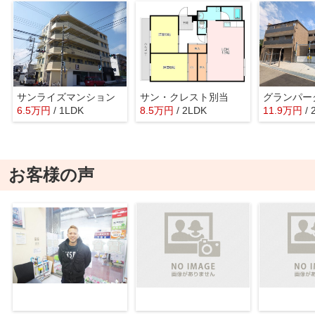
サンライズマンション
サン・クレスト別当
6.5
万
円
/ 1LDK
8.5
万
円
/ 2LDK
11.9
万
円
/
お客様の声