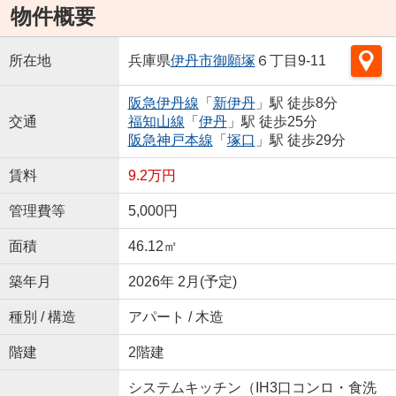
物件概要
所在地
兵庫県
伊丹市
御願塚
６丁目9-11
阪急伊丹線
「
新伊丹
」駅 徒歩8分
交通
福知山線
「
伊丹
」駅 徒歩25分
阪急神戸本線
「
塚口
」駅 徒歩29分
賃料
9.2万円
管理費等
5,000円
面積
46.12㎡
築年月
2026年 2月(予定)
種別 / 構造
アパート / 木造
階建
2階建
システムキッチン（IH3口コンロ・食洗