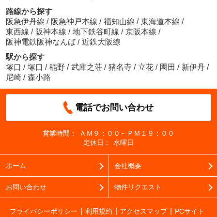
路線から探す
阪急伊丹線
/
阪急神戸本線
/
福知山線
/
東海道本線
/
東西線
/
阪神本線
/
地下鉄谷町線
/
京阪本線
/
阪神電鉄阪神なんば
/
近鉄大阪線
駅から探す
塚口
/
塚口
/
稲野
/
武庫之荘
/
猪名寺
/
立花
/
園田
/
新伊丹
/
尼崎
/
森小路
電話でお問い合わせ
営業時間：
ＡＭ９：００～ＰＭ１９：００
定休日：
水曜日
ホーム
会社概要
お問い合わせ
物件リクエスト
プライバシーポリシー
利用規約
アクセスマップ
PCサイト