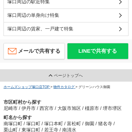
塚口周辺の駅近特集
塚口周辺の単身向け特集
塚口周辺の賃家、一戸建て特集
メールで共有する
LINEで共有する
ページトップへ
ホームズショップ塚口店TOP
>
物件カタログ
>
グリーンハウス御園
市区町村から探す
尼崎市
/
伊丹市
/
西宮市
/
大阪市旭区
/
橿原市
/
堺市堺区
町名から探す
南塚口町
/
塚口町
/
塚口本町
/
富松町
/
御園
/
猪名寺
/
栗山町
/
東塚口町
/
若王寺
/
南清水