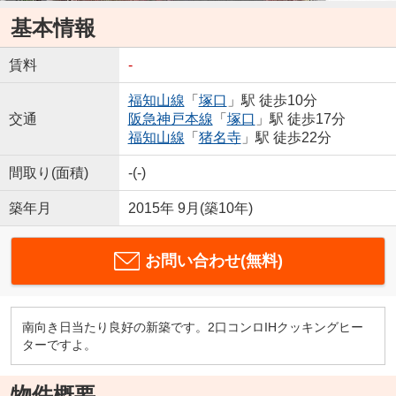
基本情報
賃料
-
福知山線
「
塚口
」駅 徒歩10分
交通
阪急神戸本線
「
塚口
」駅 徒歩17分
福知山線
「
猪名寺
」駅 徒歩22分
間取り(面積)
-(-)
築年月
2015年 9月(築10年)
お問い合わせ(無料)
南向き日当たり良好の新築です。2口コンロIHクッキングヒー
ターですよ。
物件概要