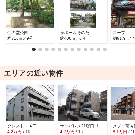
住の堂公園
ラポールそのだ
コープ
約716m／9分
約408m／6分
約517m／
エリアの近い物件
クレストＪ塚口
サンパレス21塚口III
メゾン南塚
4.2
万
円
/ 1K
4.2
万
円
/ 1R
8.1
万
円
/ 1