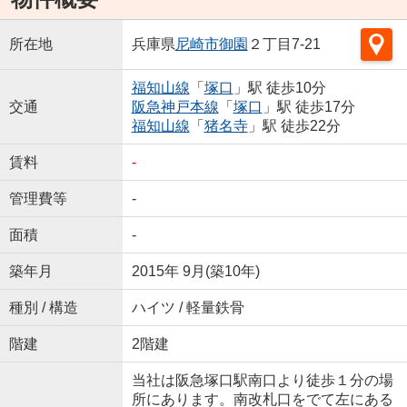
所在地
兵庫県
尼崎市
御園
２丁目7-21
福知山線
「
塚口
」駅 徒歩10分
交通
阪急神戸本線
「
塚口
」駅 徒歩17分
福知山線
「
猪名寺
」駅 徒歩22分
賃料
-
管理費等
-
面積
-
築年月
2015年 9月(築10年)
種別 / 構造
ハイツ / 軽量鉄骨
階建
2階建
当社は阪急塚口駅南口より徒歩１分の場
所にあります。南改札口をでて左にある