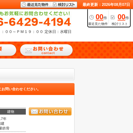
最終更新：2026年08月07日
00
00
件
件
最近見た物件
検討リスト
９：００～ＰＭ１９：００
定休日：水曜日
にお問い合わせください。
建物
17年
階建
量鉄骨