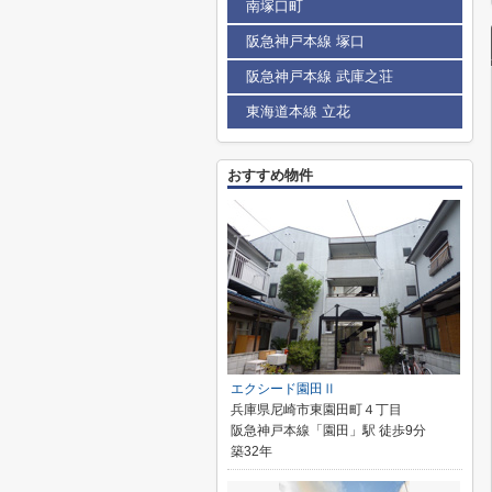
南塚口町
阪急神戸本線 塚口
阪急神戸本線 武庫之荘
東海道本線 立花
おすすめ物件
エクシード園田Ⅱ
兵庫県尼崎市東園田町４丁目
阪急神戸本線「園田」駅 徒歩9分
築32年