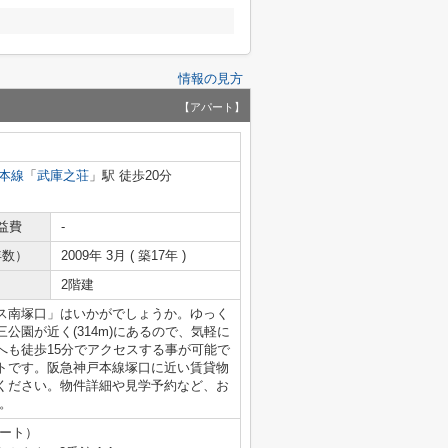
情報の見方
【アパート】
本線
「
武庫之荘
」駅 徒歩20分
益費
-
年数）
2009年 3月 ( 築17年 )
2階建
ス南塚口」はいかがでしょうか。ゆっく
公園が近く(314m)にあるので、気軽に
へも徒歩15分でアクセスする事が可能で
トです。阪急神戸本線塚口に近い賃貸物
ください。物件詳細や見学予約など、お
へ。
テート）