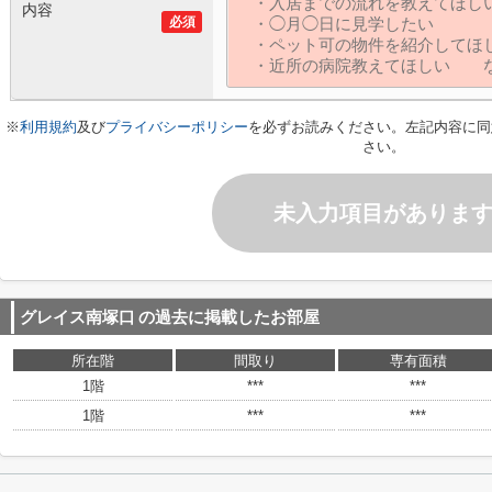
内容
必須
※
利用規約
及び
プライバシーポリシー
を必ずお読みください。左記内容に同
さい。
未入力項目がありま
グレイス南塚口
の過去に掲載したお部屋
所在階
間取り
専有面積
1階
***
***
1階
***
***