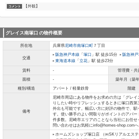
【外観】
コメント
グレイス南塚口
の物件概要
所在地
兵庫県
尼崎市
南塚口町
７丁目
阪急神戸本線
「
塚口
」駅 徒歩15分
阪急神戸
交通
東海道本線
「
立花
」駅 徒歩23分
賃料
-
管理費・共
面積
-
築年月（築
種別/構造
アパート / 軽量鉄骨
階建
尼崎市周辺にある物件をお求めの方は「グレイ
りしたい時やリフレッシュするときに塚口西第三
外出も可能です。幅広い方に好評の物件で、駅
備考
す。使い勝手のよい間取りがポイントのアパー
件多数。尼崎市エリアのことなら当社にお任せ
問い合わせはお気軽にinfo@homes-shop.com
ホームズショップ塚口店 （㈱SKリアルエス