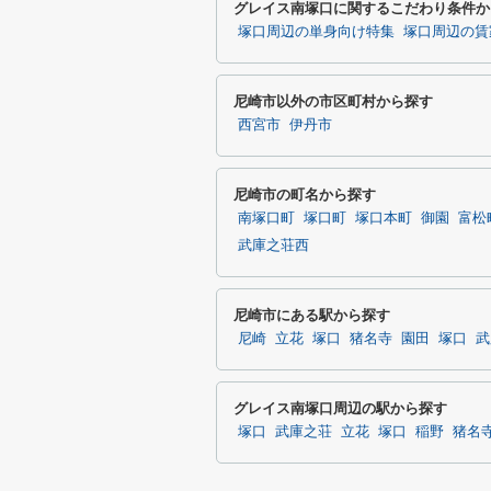
グレイス南塚口に関するこだわり条件か
塚口周辺の単身向け特集
塚口周辺の賃
尼崎市以外の市区町村から探す
西宮市
伊丹市
尼崎市の町名から探す
南塚口町
塚口町
塚口本町
御園
富松
武庫之荘西
尼崎市にある駅から探す
尼崎
立花
塚口
猪名寺
園田
塚口
武
グレイス南塚口周辺の駅から探す
塚口
武庫之荘
立花
塚口
稲野
猪名