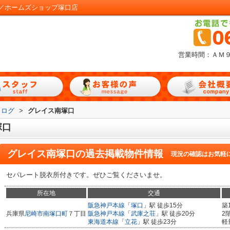
／ホームズショップ塚口店
営業時間：ＡＭ
タログ
>
グレイス南塚口
塚口
グレイス南塚口
の過去掲載物件情報
現況の確認はお気軽
セパレート脱衣所付きです。ぜひご覧くださいませ。
所在地
交通
阪急神戸本線
「
塚口
」駅 徒歩15分
築
兵庫県
尼崎市
南塚口町
７丁目
阪急神戸本線
「
武庫之荘
」駅 徒歩20分
2
東海道本線
「
立花
」駅 徒歩23分
軽