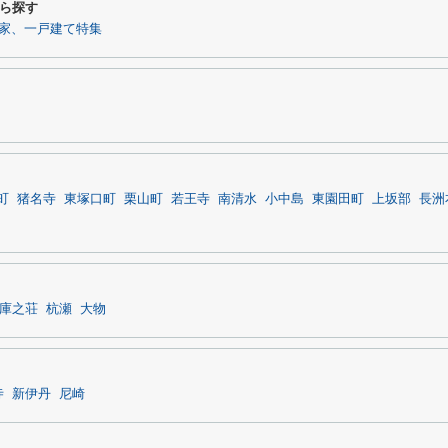
ら探す
家、一戸建て特集
町
猪名寺
東塚口町
栗山町
若王寺
南清水
小中島
東園田町
上坂部
長洲
庫之荘
杭瀬
大物
寺
新伊丹
尼崎