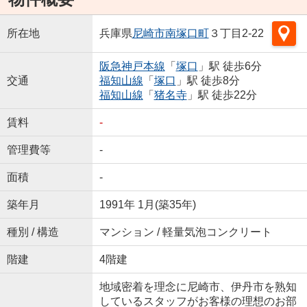
所在地
兵庫県
尼崎市
南塚口町
３丁目2-22
阪急神戸本線
「
塚口
」駅 徒歩6分
交通
福知山線
「
塚口
」駅 徒歩8分
福知山線
「
猪名寺
」駅 徒歩22分
賃料
-
管理費等
-
面積
-
築年月
1991年 1月(築35年)
種別 / 構造
マンション / 軽量気泡コンクリート
階建
4階建
地域密着を理念に尼崎市、伊丹市を熟知
しているスタッフがお客様の理想のお部