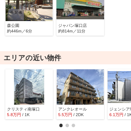
森公園
ジャパン塚口店
約446m／6分
約814m／11分
エリアの近い物件
クリスティ南塚口
アンクレオール
ジェンシア
5.8
万
円
/ 1K
5.5
万
円
/ 2DK
6.1
万
円
/ 1