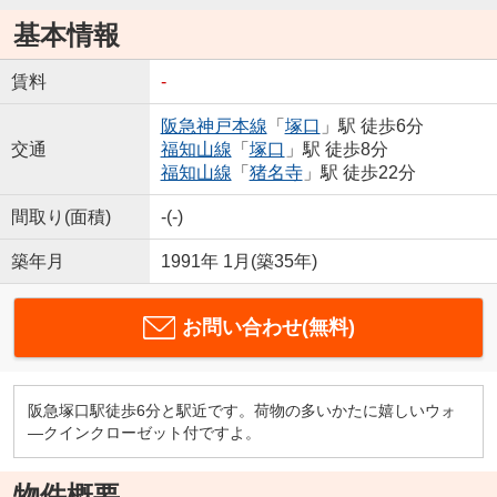
基本情報
賃料
-
阪急神戸本線
「
塚口
」駅 徒歩6分
交通
福知山線
「
塚口
」駅 徒歩8分
福知山線
「
猪名寺
」駅 徒歩22分
間取り(面積)
-(-)
築年月
1991年 1月(築35年)
お問い合わせ(無料)
阪急塚口駅徒歩6分と駅近です。荷物の多いかたに嬉しいウォ
―クインクローゼット付ですよ。
物件概要