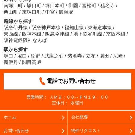
南塚口町
/
塚口町
/
塚口本町
/
御園
/
富松町
/
猪名寺
/
栗山町
/
東塚口町
/
中宮
/
御願塚
路線から探す
阪急伊丹線
/
阪急神戸本線
/
福知山線
/
東海道本線
/
東西線
/
阪神本線
/
阪急今津線
/
地下鉄谷町線
/
京阪本線
/
阪神電鉄阪神なんば
駅から探す
塚口
/
塚口
/
稲野
/
武庫之荘
/
猪名寺
/
立花
/
園田
/
尼崎
/
新伊丹
/
関目高殿
電話でお問い合わせ
営業時間：
ＡＭ９：００～ＰＭ１９：００
定休日：
水曜日
ホーム
会社概要
お問い合わせ
物件リクエスト