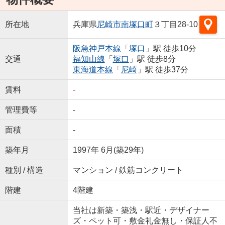
所在地
兵庫県
尼崎市
南塚口町
３丁目28-10
阪急神戸本線
「
塚口
」駅 徒歩10分
交通
福知山線
「
塚口
」駅 徒歩8分
東海道本線
「
尼崎
」駅 徒歩37分
賃料
-
管理費等
-
面積
-
築年月
1997年 6月(築29年)
種別 / 構造
マンション / 鉄筋コンクリート
階建
4階建
当社は新築・築浅・駅近・デザイナー
ズ・ペット可・敷金礼金無し・保証人不