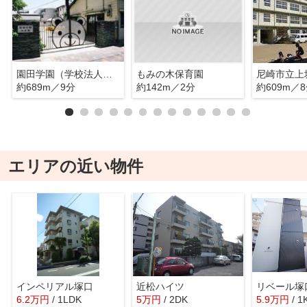
園田学園（学校法人）園田学園幼稚園
もみの木保育園
尼崎市立上
約689m／9分
約142m／2分
約609m／
エリアの近い物件
インペリアル塚口
近松ハイツ
リベール塚
6.2
万
円
/ 1LDK
5
万
円
/ 2DK
5.9
万
円
/ 1