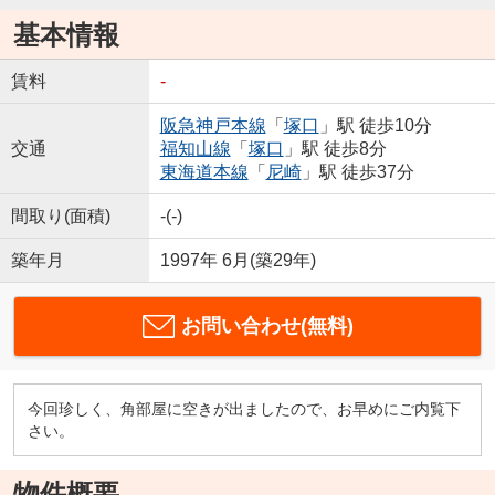
基本情報
賃料
-
阪急神戸本線
「
塚口
」駅 徒歩10分
交通
福知山線
「
塚口
」駅 徒歩8分
東海道本線
「
尼崎
」駅 徒歩37分
間取り(面積)
-(-)
築年月
1997年 6月(築29年)
お問い合わせ(無料)
今回珍しく、角部屋に空きが出ましたので、お早めにご内覧下
さい。
物件概要