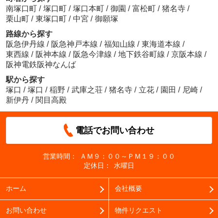
南塚口町
/
塚口町
/
塚口本町
/
御園
/
富松町
/
猪名寺
/
栗山町
/
東塚口町
/
中宮
/
御願塚
路線から探す
阪急伊丹線
/
阪急神戸本線
/
福知山線
/
東海道本線
/
東西線
/
阪神本線
/
阪急今津線
/
地下鉄谷町線
/
京阪本線
/
阪神電鉄阪神なんば
駅から探す
塚口
/
塚口
/
稲野
/
武庫之荘
/
猪名寺
/
立花
/
園田
/
尼崎
/
新伊丹
/
関目高殿
電話でお問い合わせ
営業時間：
ＡＭ９：００～ＰＭ１９：００
定休日：
水曜日
ホーム
会社概要
お問い合わせ
物件リクエスト