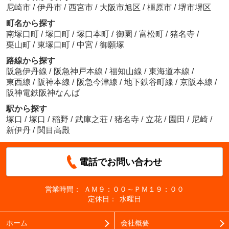
尼崎市
/
伊丹市
/
西宮市
/
大阪市旭区
/
橿原市
/
堺市堺区
町名から探す
南塚口町
/
塚口町
/
塚口本町
/
御園
/
富松町
/
猪名寺
/
栗山町
/
東塚口町
/
中宮
/
御願塚
路線から探す
阪急伊丹線
/
阪急神戸本線
/
福知山線
/
東海道本線
/
東西線
/
阪神本線
/
阪急今津線
/
地下鉄谷町線
/
京阪本線
/
阪神電鉄阪神なんば
駅から探す
塚口
/
塚口
/
稲野
/
武庫之荘
/
猪名寺
/
立花
/
園田
/
尼崎
/
新伊丹
/
関目高殿
電話でお問い合わせ
営業時間：
ＡＭ９：００～ＰＭ１９：００
定休日：
水曜日
ホーム
会社概要