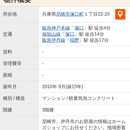
所在地
兵庫県
尼崎市
塚口町
１丁目22-20
阪急神戸本線
「
塚口
」駅 徒歩4分
交通
福知山線
「
塚口
」駅 徒歩14分
阪急伊丹線
「
稲野
」駅 徒歩17分
賃料
-
管理費等
-
面積
-
築年月
2010年 9月(築15年)
種別 / 構造
マンション / 軽量気泡コンクリート
階建
3階建
尼崎市、伊丹市のお部屋の情報はホーム
ズショップにお任せください。地域密着