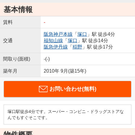
基本情報
賃料
-
阪急神戸本線
「
塚口
」駅 徒歩4分
交通
福知山線
「
塚口
」駅 徒歩14分
阪急伊丹線
「
稲野
」駅 徒歩17分
間取り(面積)
-(-)
築年月
2010年 9月(築15年)
お問い合わせ(無料)
塚口駅徒歩4分です。スーパー・コンビニ・ドラッグストアな
んでもすぐそこです。
物件概要