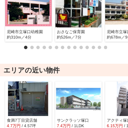
尼崎市立塚口幼稚園
おさなご保育園
尼崎市立塚
約310m／4分
約526m／7分
約678m／
エリアの近い物件
食満7丁目貸店舗
サンクラッソ塚口
アクティ塚
4.7
万
円
/ 4.57坪
7.4
万
円
/ 1LDK
6.15
万
円
/ 