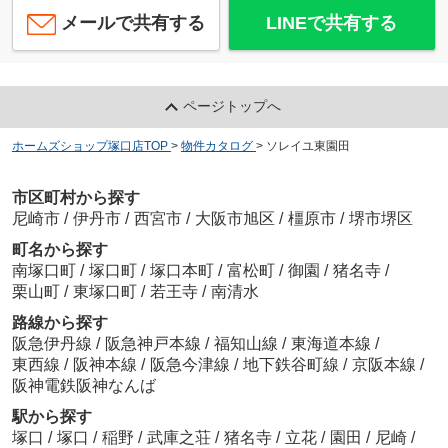
メールで共有する
LINEで共有する
ページトップへ
ホームズショップ塚口店TOP
>
物件カタログ
>
ソレイユ東園田
市区町村から探す
尼崎市
/
伊丹市
/
西宮市
/
大阪市旭区
/
橿原市
/
堺市堺区
町名から探す
南塚口町
/
塚口町
/
塚口本町
/
富松町
/
御園
/
猪名寺
/
栗山町
/
東塚口町
/
若王寺
/
南清水
路線から探す
阪急伊丹線
/
阪急神戸本線
/
福知山線
/
東海道本線
/
東西線
/
阪神本線
/
阪急今津線
/
地下鉄谷町線
/
京阪本線
/
阪神電鉄阪神なんば
駅から探す
塚口
/
塚口
/
稲野
/
武庫之荘
/
猪名寺
/
立花
/
園田
/
尼崎
/