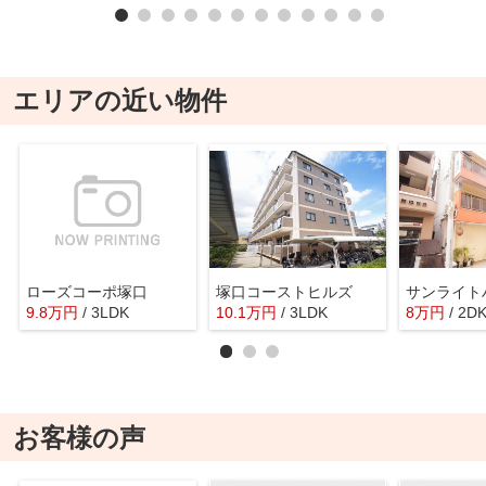
エリアの近い物件
ローズコーポ塚口
塚口コーストヒルズ
サンライト
9.8
万
円
/ 3LDK
10.1
万
円
/ 3LDK
8
万
円
/ 2D
お客様の声