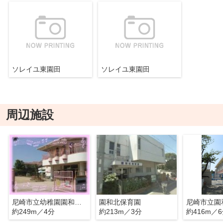
ソレイユ東園田
ソレイユ東園田
周辺施設
尼崎市立幼稚園園和北幼稚園
園和北保育園
尼崎市立園
約249m／4分
約213m／3分
約416m／