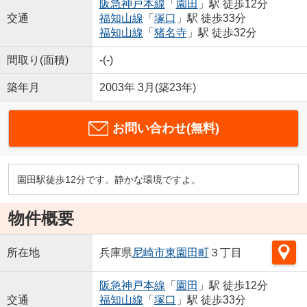
阪急神戸本線
「
園田
」駅 徒歩12分
交通
福知山線
「
塚口
」駅 徒歩33分
福知山線
「
猪名寺
」駅 徒歩32分
間取り(面積)
-(-)
築年月
2003年 3月(築23年)
お問い合わせ(無料)
園田駅徒歩12分です。静かな環境ですよ。
物件概要
所在地
兵庫県
尼崎市
東園田町
３丁目
阪急神戸本線
「
園田
」駅 徒歩12分
交通
福知山線
「
塚口
」駅 徒歩33分