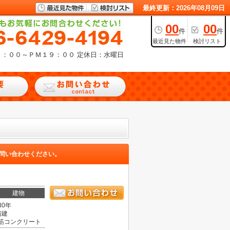
最終更新：2026年08月09日
00
00
件
件
最近見た物件
検討リスト
９：００～ＰＭ１９：００
定休日：水曜日
問い合わせください。
建物
30年
階建
筋コンクリート