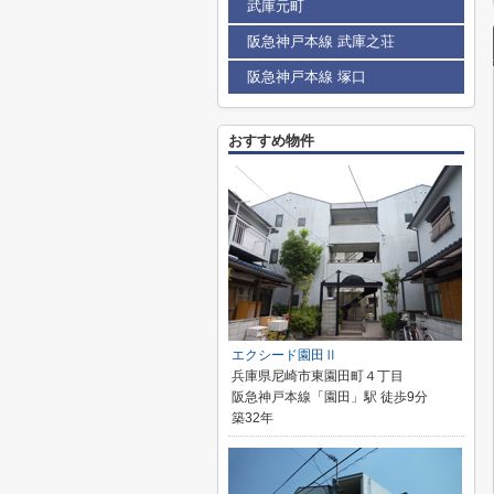
武庫元町
阪急神戸本線 武庫之荘
阪急神戸本線 塚口
おすすめ物件
エクシード園田Ⅱ
兵庫県尼崎市東園田町４丁目
阪急神戸本線「園田」駅 徒歩9分
築32年