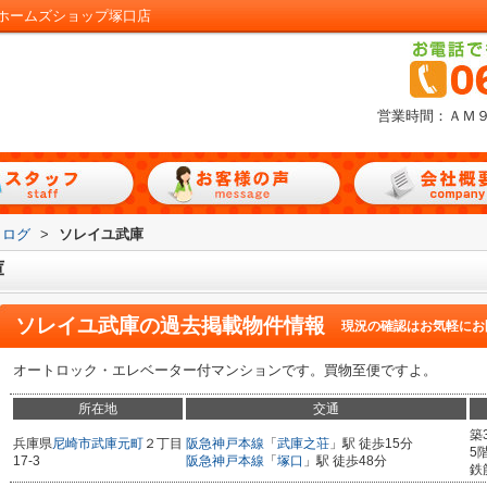
ホームズショップ塚口店
営業時間：ＡＭ
タログ
>
ソレイユ武庫
庫
ソレイユ武庫
の過去掲載物件情報
現況の確認はお気軽にお
オートロック・エレベーター付マンションです。買物至便ですよ。
所在地
交通
築
兵庫県
尼崎市
武庫元町
２丁目
阪急神戸本線
「
武庫之荘
」駅 徒歩15分
5
17-3
阪急神戸本線
「
塚口
」駅 徒歩48分
鉄