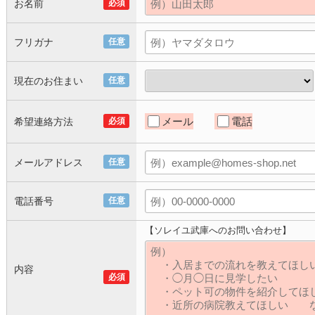
お名前
必須
フリガナ
任意
現在のお住まい
任意
メール
電話
希望連絡方法
必須
メールアドレス
任意
電話番号
任意
【ソレイユ武庫へのお問い合わせ】
内容
必須