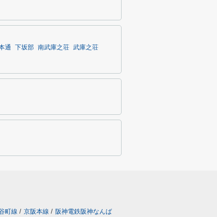
本通
下坂部
南武庫之荘
武庫之荘
谷町線
/
京阪本線
/
阪神電鉄阪神なんば