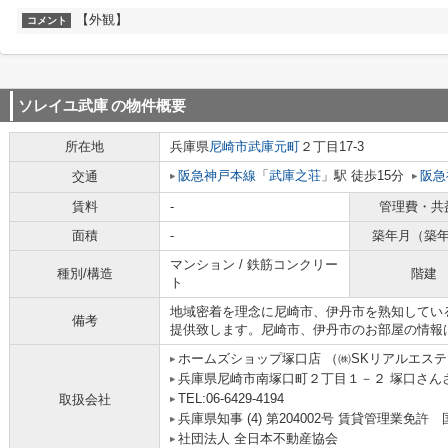
【外観】
コメント
ソレイユ武庫
の物件概要
所在地
兵庫県
尼崎市
武庫元町
２丁目17-3
阪急神戸本線
「
武庫之荘
」駅 徒歩15分
阪急
交通
賃料
-
管理費・共
面積
-
築年月（築
マンション / 鉄筋コンクリー
種別/構造
階建
ト
地域密着を理念に尼崎市、伊丹市を熟知してい
備考
提供致します。尼崎市、伊丹市のお部屋の情報
ホームズショップ塚口店 （㈱SKリアルエス
兵庫県尼崎市南塚口町２丁目１－２ 塚口さんさん
TEL:06-6429-4194
取扱会社
兵庫県知事 (4) 第204002号 賃貸管理業
社団法人 全日本不動産協会