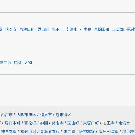
園
猪名寺
東塚口町
栗山町
若王寺
南清水
小中島
東園田町
上坂部
長洲
庫之荘
杭瀬
大物
西宮市
/
大阪市旭区
/
橿原市
/
堺市堺区
町
/
塚口本町
/
富松町
/
御園
/
猪名寺
/
栗山町
/
東塚口町
/
若王寺
/
南清水
急神戸本線
/
福知山線
/
東海道本線
/
東西線
/
阪神本線
/
阪急今津線
/
地下鉄