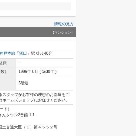
情報の見方
【マンション】
神戸本線
「
塚口
」駅 徒歩48分
益費
-
年数）
1996年 8月 ( 築30年 )
5階建
るスタッフがお客様の理想のお部屋をご
はホームズショップにお任せください。
テート）
タウン2番館 1-1
免許 国土交通大臣（１）第４５５２号