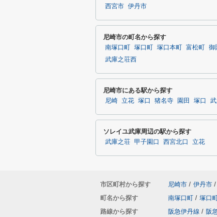
西宮市
伊丹市
尼崎市の町名から探す
南塚口町
塚口町
塚口本町
富松町
御
武庫之荘西
尼崎市にある駅から探す
尼崎
立花
塚口
猪名寺
園田
塚口
武
ソレイユ武庫周辺の駅から探す
武庫之荘
甲子園口
西宮北口
立花
市区町村から探す
尼崎市
/
伊丹市
/
町名から探す
南塚口町
/
塚口
路線から探す
阪急伊丹線
/
阪