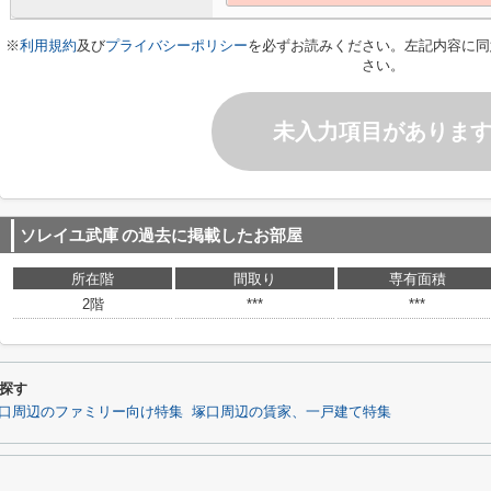
※
利用規約
及び
プライバシーポリシー
を必ずお読みください。左記内容に同
さい。
未入力項目がありま
ソレイユ武庫
の過去に掲載したお部屋
所在階
間取り
専有面積
2階
***
***
探す
口周辺のファミリー向け特集
塚口周辺の賃家、一戸建て特集