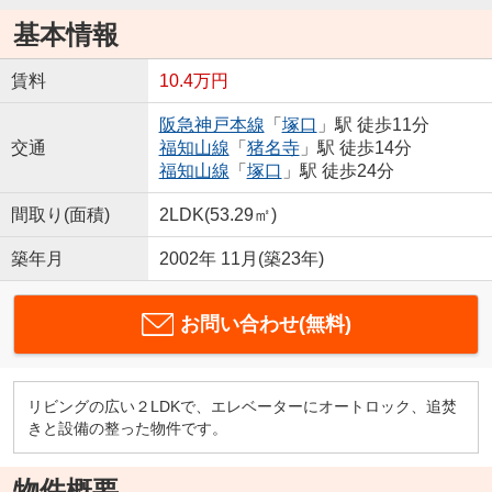
基本情報
賃料
10.4万円
阪急神戸本線
「
塚口
」駅 徒歩11分
交通
福知山線
「
猪名寺
」駅 徒歩14分
福知山線
「
塚口
」駅 徒歩24分
間取り(面積)
2LDK(53.29㎡)
築年月
2002年 11月(築23年)
お問い合わせ(無料)
リビングの広い２LDKで、エレベーターにオートロック、追焚
きと設備の整った物件です。
物件概要