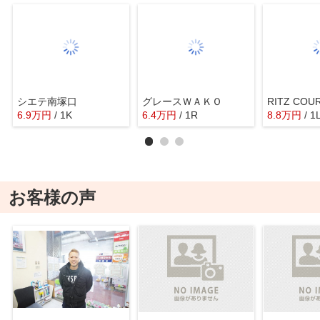
シエテ南塚口
グレースＷＡＫＯ
RITZ CO
6.9
万
円
/ 1K
6.4
万
円
/ 1R
8.8
万
円
/ 1
お客様の声