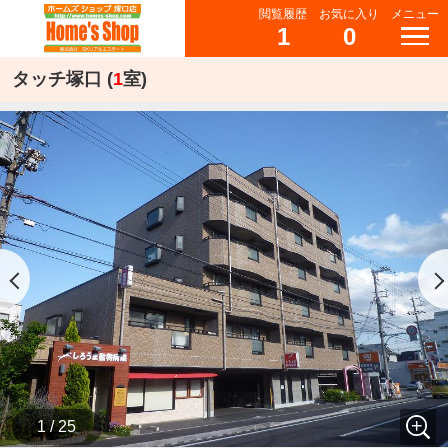
閲覧履歴
お気に入り
メニュー
1
0
タッチ塚口 (
1
室)
1 / 25