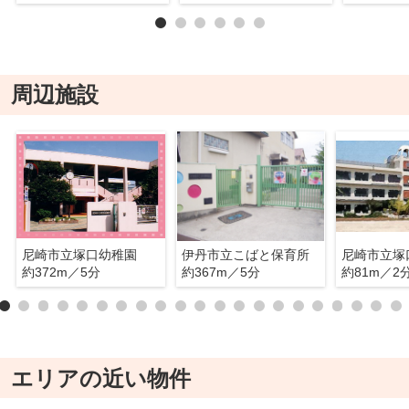
周辺施設
尼崎市立塚口幼稚園
伊丹市立こばと保育所
尼崎市立塚
約372m／5分
約367m／5分
約81m／2
エリアの近い物件