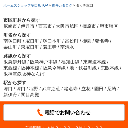
ホームズショップ塚口店TOP
>
物件カタログ
>
タッチ塚口
市区町村から探す
尼崎市
/
伊丹市
/
西宮市
/
大阪市旭区
/
橿原市
/
堺市堺区
町名から探す
南塚口町
/
塚口町
/
塚口本町
/
富松町
/
御園
/
猪名寺
/
栗山町
/
東塚口町
/
若王寺
/
南清水
路線から探す
阪急伊丹線
/
阪急神戸本線
/
福知山線
/
東海道本線
/
東西線
/
阪神本線
/
阪急今津線
/
地下鉄谷町線
/
京阪本線
/
阪神電鉄阪神なんば
駅から探す
塚口
/
塚口
/
稲野
/
武庫之荘
/
猪名寺
/
立花
/
園田
/
尼崎
/
新伊丹
/
関目高殿
電話でお問い合わせ
営業時間：
ＡＭ９：００～ＰＭ１９：００