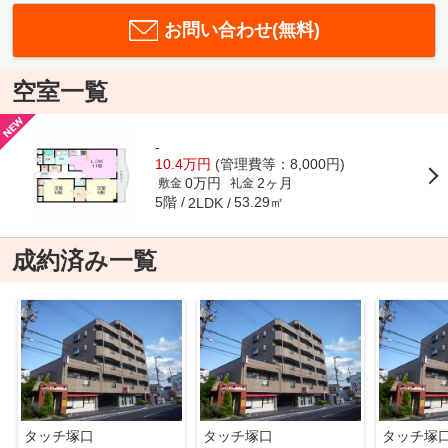
お問い合わせ(無料)
空室一覧
-
10.4万円
(管理費等：8,000円)
0万円
2ヶ月
敷金
礼金
5階
53.29㎡
2LDK
成約済み一覧
タッチ塚口
タッチ塚口
タッチ塚