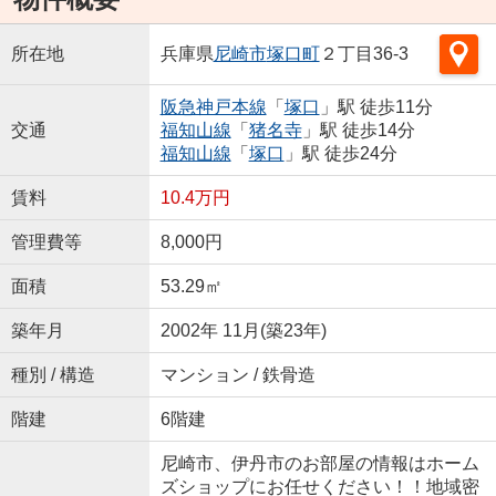
所在地
兵庫県
尼崎市
塚口町
２丁目36-3
阪急神戸本線
「
塚口
」駅 徒歩11分
交通
福知山線
「
猪名寺
」駅 徒歩14分
福知山線
「
塚口
」駅 徒歩24分
賃料
10.4万円
管理費等
8,000円
面積
53.29㎡
築年月
2002年 11月(築23年)
種別 / 構造
マンション / 鉄骨造
階建
6階建
尼崎市、伊丹市のお部屋の情報はホーム
ズショップにお任せください！！地域密