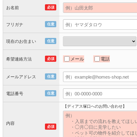
お名前
必須
フリガナ
任意
現在のお住まい
任意
メール
電話
希望連絡方法
必須
メールアドレス
任意
電話番号
任意
【ディアス塚口へのお問い合わせ】
内容
必須