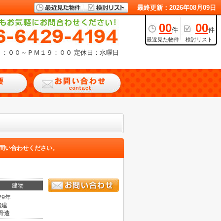
最終更新：2026年08月09日
00
00
件
件
最近見た物件
検討リスト
９：００～ＰＭ１９：００
定休日：水曜日
問い合わせください。
建物
29年
階建
骨造