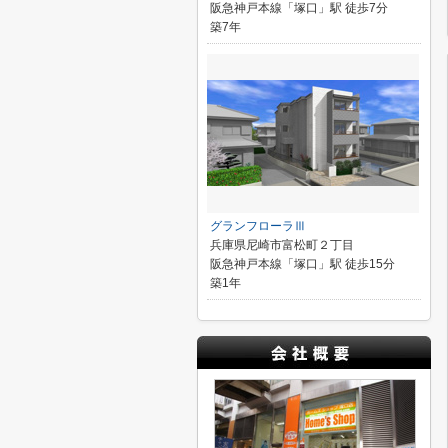
阪急神戸本線「塚口」駅 徒歩7分
築7年
グランフローラⅢ
兵庫県尼崎市富松町２丁目
阪急神戸本線「塚口」駅 徒歩15分
築1年