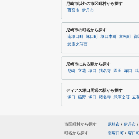
尼崎市以外の市区町村から探す
西宮市
伊丹市
尼崎市の町名から探す
南塚口町
塚口町
塚口本町
富松町
御
武庫之荘西
尼崎市にある駅から探す
尼崎
立花
塚口
猪名寺
園田
塚口
武
ディアス塚口周辺の駅から探す
塚口
稲野
塚口
猪名寺
武庫之荘
立
市区町村から探す
尼崎市
/
伊丹市
/
町名から探す
南塚口町
/
塚口