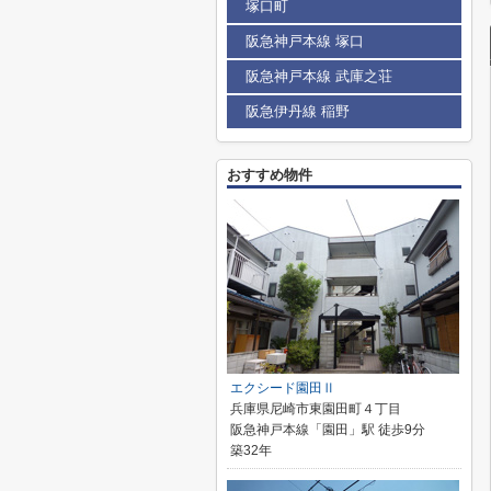
塚口町
阪急神戸本線 塚口
阪急神戸本線 武庫之荘
阪急伊丹線 稲野
おすすめ物件
エクシード園田Ⅱ
兵庫県尼崎市東園田町４丁目
阪急神戸本線「園田」駅 徒歩9分
築32年