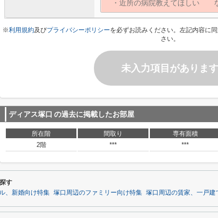
※
利用規約
及び
プライバシーポリシー
を必ずお読みください。左記内容に同
さい。
未入力項目がありま
ディアス塚口
の過去に掲載したお部屋
所在階
間取り
専有面積
2階
***
***
探す
ル、新婚向け特集
塚口周辺のファミリー向け特集
塚口周辺の賃家、一戸建