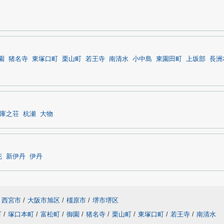
園
猪名寺
東塚口町
栗山町
若王寺
南清水
小中島
東園田町
上坂部
長洲
庫之荘
杭瀬
大物
花
新伊丹
伊丹
西宮市
/
大阪市旭区
/
橿原市
/
堺市堺区
町
/
塚口本町
/
富松町
/
御園
/
猪名寺
/
栗山町
/
東塚口町
/
若王寺
/
南清水