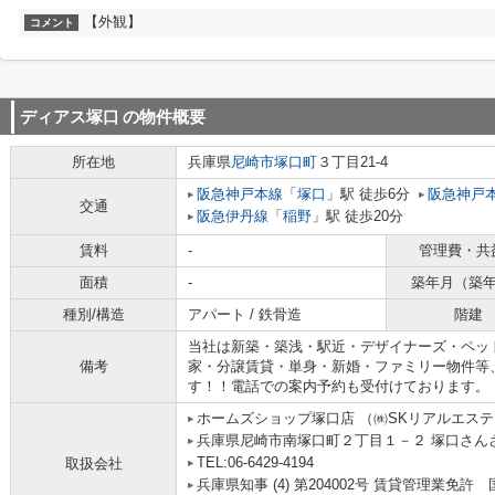
【外観】
コメント
ディアス塚口
の物件概要
所在地
兵庫県
尼崎市
塚口町
３丁目21-4
阪急神戸本線
「
塚口
」駅 徒歩6分
阪急神戸
交通
阪急伊丹線
「
稲野
」駅 徒歩20分
賃料
-
管理費・共
面積
-
築年月（築
種別/構造
アパート / 鉄骨造
階建
当社は新築・築浅・駅近・デザイナーズ・ペッ
備考
家・分譲賃貸・単身・新婚・ファミリー物件等
す！！電話での案内予約も受付けております。
ホームズショップ塚口店 （㈱SKリアルエス
兵庫県尼崎市南塚口町２丁目１－２ 塚口さんさん
TEL:06-6429-4194
取扱会社
兵庫県知事 (4) 第204002号 賃貸管理業