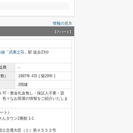
情報の見方
【アパート】
本線
「
武庫之荘
」駅 徒歩23分
益費
-
年数）
1997年 4月 ( 築29年 )
2階建
ト可・敷金礼金無し・保証人不要・貸
、色々なお部屋の情報をご紹介いたしま
テート）
タウン2番館 1-1
免許 国土交通大臣（１）第４５５２号