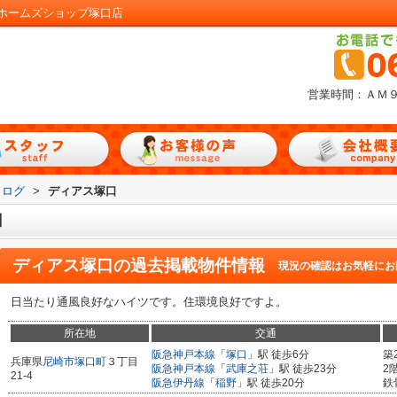
ホームズショップ塚口店
営業時間：ＡＭ
タログ
>
ディアス塚口
口
ディアス塚口
の過去掲載物件情報
現況の確認はお気軽にお
日当たり通風良好なハイツです。住環境良好ですよ。
所在地
交通
阪急神戸本線
「
塚口
」駅 徒歩6分
築
兵庫県
尼崎市
塚口町
３丁目
阪急神戸本線
「
武庫之荘
」駅 徒歩23分
2
21-4
阪急伊丹線
「
稲野
」駅 徒歩20分
鉄