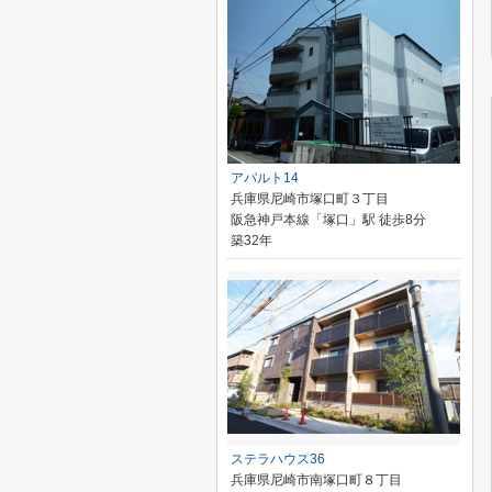
アパルト14
兵庫県尼崎市塚口町３丁目
阪急神戸本線「塚口」駅 徒歩8分
築32年
ステラハウス36
兵庫県尼崎市南塚口町８丁目