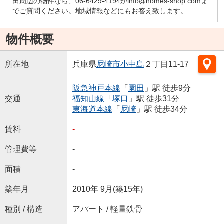
田周辺の物件なら、06-6429-4194かinfo@homes-shop.comま
でご質問ください。地域情報などにもお答え致します。
物件概要
所在地
兵庫県
尼崎市
小中島
２丁目11-17
阪急神戸本線
「
園田
」駅 徒歩9分
交通
福知山線
「
塚口
」駅 徒歩31分
東海道本線
「
尼崎
」駅 徒歩34分
賃料
-
管理費等
-
面積
-
築年月
2010年 9月(築15年)
種別 / 構造
アパート / 軽量鉄骨