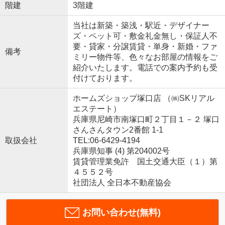
階建
3階建
当社は新築・築浅・駅近・デザイナー
ズ・ペット可・敷金礼金無し・保証人不
要・貸家・分譲賃貸・単身・新婚・ファ
備考
ミリー物件等、色々なお部屋の情報をご
紹介いたします。電話での案内予約も受
付けております。
ホームズショップ塚口店 （㈱SKリアル
エステート）
兵庫県尼崎市南塚口町２丁目１－２ 塚口
さんさんタウン2番館 1-1
取扱会社
TEL:06-6429-4194
兵庫県知事 (4) 第204002号
賃貸管理業免許 国土交通大臣（１）第
４５５２号
社団法人 全日本不動産協会
お問い合わせ(無料)