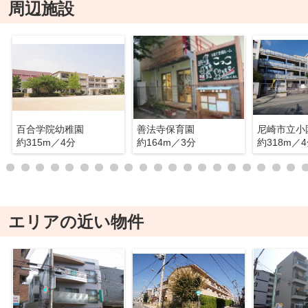
周辺施設
百合学院幼稚園
善法寺保育園
尼崎市立小
約315m／4分
約164m／3分
約318m／
エリアの近い物件