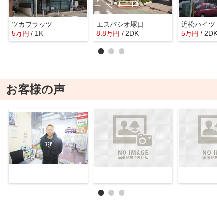
ツカプラッツ
エスパシオ塚口
近松ハイツ
5
万
円
/ 1K
8.8
万
円
/ 2DK
5
万
円
/ 2D
お客様の声