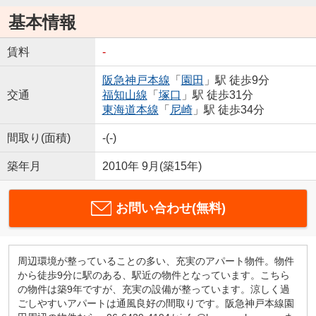
基本情報
賃料
-
阪急神戸本線
「
園田
」駅 徒歩9分
交通
福知山線
「
塚口
」駅 徒歩31分
東海道本線
「
尼崎
」駅 徒歩34分
間取り(面積)
-(-)
築年月
2010年 9月(築15年)
お問い合わせ(無料)
周辺環境が整っていることの多い、充実のアパート物件。物件
から徒歩9分に駅のある、駅近の物件となっています。こちら
の物件は築9年ですが、充実の設備が整っています。涼しく過
ごしやすいアパートは通風良好の間取りです。阪急神戸本線園