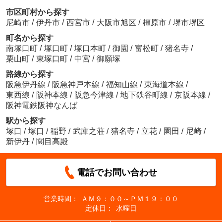
市区町村から探す
尼崎市
/
伊丹市
/
西宮市
/
大阪市旭区
/
橿原市
/
堺市堺区
町名から探す
南塚口町
/
塚口町
/
塚口本町
/
御園
/
富松町
/
猪名寺
/
栗山町
/
東塚口町
/
中宮
/
御願塚
路線から探す
阪急伊丹線
/
阪急神戸本線
/
福知山線
/
東海道本線
/
東西線
/
阪神本線
/
阪急今津線
/
地下鉄谷町線
/
京阪本線
/
阪神電鉄阪神なんば
駅から探す
塚口
/
塚口
/
稲野
/
武庫之荘
/
猪名寺
/
立花
/
園田
/
尼崎
/
新伊丹
/
関目高殿
電話でお問い合わせ
営業時間：
ＡＭ９：００～ＰＭ１９：００
定休日：
水曜日