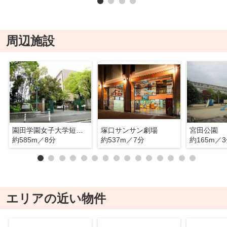
周辺施設
園田学園女子大学短期大学部
塚口サンサン劇場
宮田公園
約585m／8分
約537m／7分
約165m／
エリアの近い物件