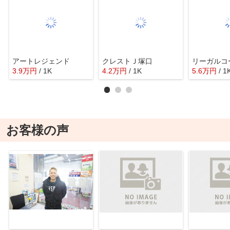
アートレジェンド
クレストＪ塚口
リーガルコ
3.9
万
円
/ 1K
4.2
万
円
/ 1K
5.6
万
円
/ 1
お客様の声