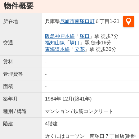
物件概要
所在地
兵庫県
尼崎市
南塚口町
６丁目1-21
阪急神戸本線
「
塚口
」駅 徒歩7分
交通
福知山線
「
塚口
」駅 徒歩16分
東海道本線
「
立花
」駅 徒歩30分
賃料
-
管理費等
-
面積
-
築年月
1984年 12月(築41年)
種別 / 構造
マンション / 鉄筋コンクリート
階建
4階建
近くにはローソン 南塚口７丁目店(距離