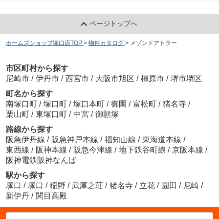
ページトップへ
ホームズショップ塚口店TOP
>
物件カタログ
>
メゾンドアトラー
市区町村から探す
尼崎市
/
伊丹市
/
西宮市
/
大阪市旭区
/
橿原市
/
堺市堺区
町名から探す
南塚口町
/
塚口町
/
塚口本町
/
御園
/
富松町
/
猪名寺
/
栗山町
/
東塚口町
/
中宮
/
御願塚
路線から探す
阪急伊丹線
/
阪急神戸本線
/
福知山線
/
東海道本線
/
東西線
/
阪神本線
/
阪急今津線
/
地下鉄谷町線
/
京阪本線
/
阪神電鉄阪神なんば
駅から探す
塚口
/
塚口
/
稲野
/
武庫之荘
/
猪名寺
/
立花
/
園田
/
尼崎
/
新伊丹
/
関目高殿