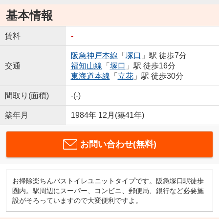
基本情報
賃料
-
阪急神戸本線
「
塚口
」駅 徒歩7分
交通
福知山線
「
塚口
」駅 徒歩16分
東海道本線
「
立花
」駅 徒歩30分
間取り(面積)
-(-)
築年月
1984年 12月(築41年)
お問い合わせ(無料)
お掃除楽ちんバストイレユニットタイプです。阪急塚口駅徒歩
圏内。駅周辺にスーパー、コンビニ、郵便局、銀行など必要施
設がそろっていますので大変便利ですよ。