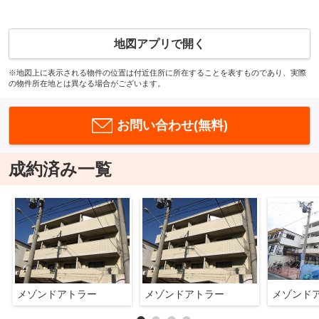
地図アプリで開く
※地図上に表示される物件の位置は付近住所に所在することを表すものであり、実際
の物件所在地とは異なる場合がございます。
お問い合わせ(無料)
成約済み一覧
メゾンドアトラー
メゾンドアトラー
メゾンド