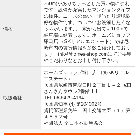
360m)がありちょっとした買い物に便利
です。設備が充実したマンションタイプ
の物件。ニーズの高い、陽当たり環境良
好な物件です。ついついお洗濯したくな
備考
っちゃいますよ。家から出ても100mで
駐車場に到着します。ホームズショップ
塚口店 （SKリアルエステート）では尼
崎市内の賃貸情報を多数ご紹介しており
ます。info@homes-shop.comにてご要望
やこだわりなどお申し付け下さい。
ホームズショップ塚口店 （㈱SKリアル
エステート）
兵庫県尼崎市南塚口町２丁目１－２ 塚口
さんさんタウン2番館 1-1
取扱会社
TEL:06-6429-4194
兵庫県知事 (4) 第204002号
賃貸管理業免許 国土交通大臣（１）第
４５５２号
社団法人 全日本不動産協会