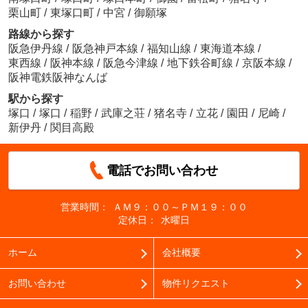
栗山町
/
東塚口町
/
中宮
/
御願塚
路線から探す
阪急伊丹線
/
阪急神戸本線
/
福知山線
/
東海道本線
/
東西線
/
阪神本線
/
阪急今津線
/
地下鉄谷町線
/
京阪本線
/
阪神電鉄阪神なんば
駅から探す
塚口
/
塚口
/
稲野
/
武庫之荘
/
猪名寺
/
立花
/
園田
/
尼崎
/
新伊丹
/
関目高殿
電話でお問い合わせ
営業時間：
ＡＭ９：００～ＰＭ１９：００
定休日：
水曜日
ホーム
会社概要
お問い合わせ
物件リクエスト