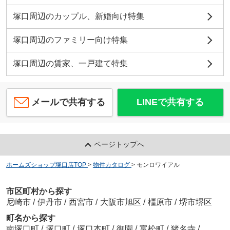
塚口周辺のカップル、新婚向け特集
塚口周辺のファミリー向け特集
塚口周辺の賃家、一戸建て特集
メールで共有する
LINEで共有する
ページトップへ
ホームズショップ塚口店TOP
>
物件カタログ
>
モンロワイアル
市区町村から探す
尼崎市
/
伊丹市
/
西宮市
/
大阪市旭区
/
橿原市
/
堺市堺区
町名から探す
南塚口町
/
塚口町
/
塚口本町
/
御園
/
富松町
/
猪名寺
/