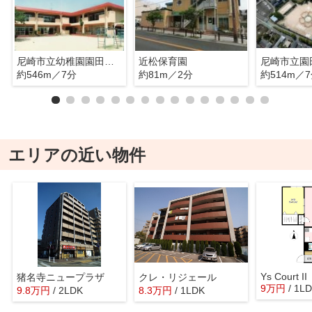
尼崎市立幼稚園園田幼稚園
近松保育園
尼崎市立園
約546m／7分
約81m／2分
約514m／
エリアの近い物件
Ys Court II
猪名寺ニュープラザ
クレ・リジェール
9
万
円
/ 1L
9.8
万
円
/ 2LDK
8.3
万
円
/ 1LDK