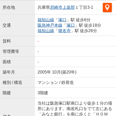
所在地
兵庫県
尼崎市
上坂部
１丁目3-1
福知山線
「
塚口
」駅 徒歩6分
交通
阪急神戸本線
「
塚口
」駅 徒歩18分
福知山線
「
猪名寺
」駅 徒歩26分
賃料
-
管理費等
-
面積
-
築年月
2005年 10月(築20年)
種別 / 構造
マンション / 鉄骨造
階建
3階建
当社は阪急塚口駅南口より徒歩１分の場
所にあります。南改札口をでて左にある
「みなと銀行」を南に歩くと「ＨＯＭ