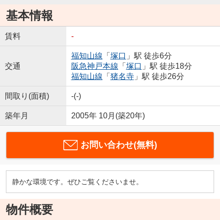
基本情報
賃料
-
福知山線
「
塚口
」駅 徒歩6分
交通
阪急神戸本線
「
塚口
」駅 徒歩18分
福知山線
「
猪名寺
」駅 徒歩26分
間取り(面積)
-(-)
築年月
2005年 10月(築20年)
お問い合わせ(無料)
静かな環境です。ぜひご覧くださいませ。
物件概要