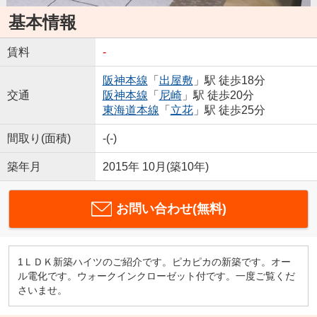
基本情報
賃料
-
阪神本線
「
出屋敷
」駅 徒歩18分
交通
阪神本線
「
尼崎
」駅 徒歩20分
東海道本線
「
立花
」駅 徒歩25分
間取り(面積)
-(-)
築年月
2015年 10月(築10年)
お問い合わせ(無料)
1ＬＤＫ新築ハイツのご紹介です。ピカピカの新築です。オー
ル電化です。ウォークインクローゼット付です。一度ご覧くだ
さいませ。