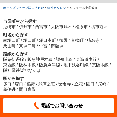
ホームズショップ塚口店TOP
>
物件カタログ
>
ルシェール東難波Ⅱ
市区町村から探す
尼崎市
/
伊丹市
/
西宮市
/
大阪市旭区
/
橿原市
/
堺市堺区
町名から探す
南塚口町
/
塚口町
/
塚口本町
/
御園
/
富松町
/
猪名寺
/
栗山町
/
東塚口町
/
中宮
/
御願塚
路線から探す
阪急伊丹線
/
阪急神戸本線
/
福知山線
/
東海道本線
/
東西線
/
阪神本線
/
阪急今津線
/
地下鉄谷町線
/
京阪本線
/
阪神電鉄阪神なんば
駅から探す
塚口
/
塚口
/
稲野
/
武庫之荘
/
猪名寺
/
立花
/
園田
/
尼崎
/
新伊丹
/
関目高殿
電話でお問い合わせ