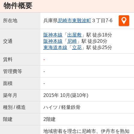
物件概要
所在地
兵庫県
尼崎市
東難波町
３丁目7-6
阪神本線
「
出屋敷
」駅 徒歩18分
交通
阪神本線
「
尼崎
」駅 徒歩20分
東海道本線
「
立花
」駅 徒歩25分
賃料
-
管理費等
-
面積
-
築年月
2015年 10月(築10年)
種別 / 構造
ハイツ / 軽量鉄骨
階建
2階建
地域密着を理念に尼崎市、伊丹市を熟知