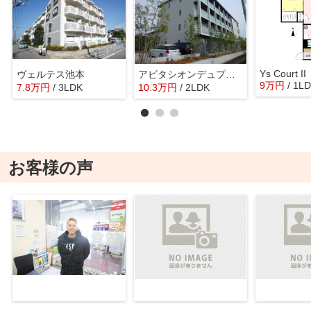
Ys Court II
ヴェルテス池本
アビタシオンデュプルミエ
9
万
円
/ 1L
7.8
万
円
/ 3LDK
10.3
万
円
/ 2LDK
お客様の声