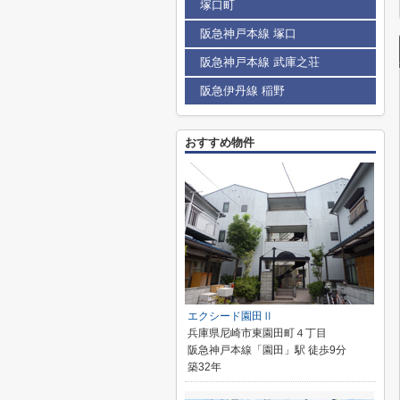
塚口町
阪急神戸本線 塚口
阪急神戸本線 武庫之荘
阪急伊丹線 稲野
おすすめ物件
エクシード園田Ⅱ
兵庫県尼崎市東園田町４丁目
阪急神戸本線「園田」駅 徒歩9分
築32年