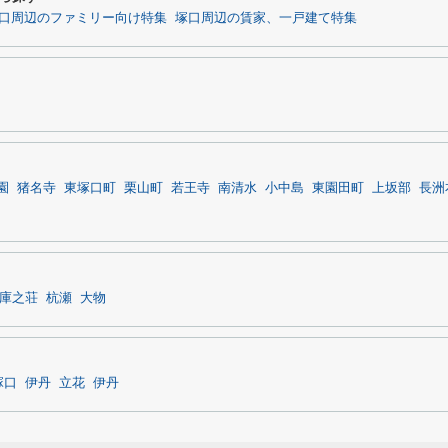
口周辺のファミリー向け特集
塚口周辺の賃家、一戸建て特集
園
猪名寺
東塚口町
栗山町
若王寺
南清水
小中島
東園田町
上坂部
長洲
庫之荘
杭瀬
大物
塚口
伊丹
立花
伊丹