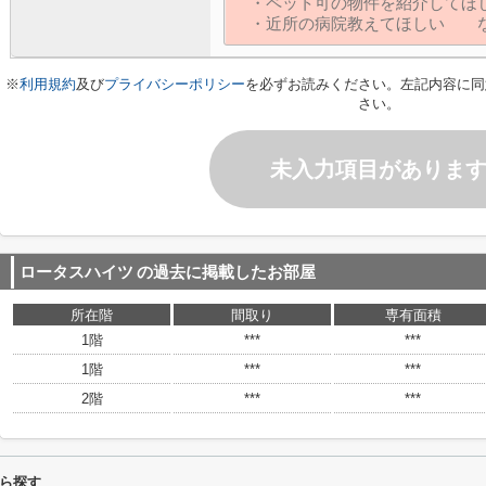
※
利用規約
及び
プライバシーポリシー
を必ずお読みください。左記内容に同
さい。
未入力項目がありま
ロータスハイツ
の過去に掲載したお部屋
所在階
間取り
専有面積
1階
***
***
1階
***
***
2階
***
***
ら探す