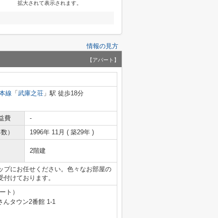
拡大されて表示されます。
情報の見方
【アパート】
本線
「
武庫之荘
」駅 徒歩18分
益費
-
年数）
1996年 11月 ( 築29年 )
2階建
ップにお任せください。色々なお部屋の
受付けております。
テート）
タウン2番館 1-1