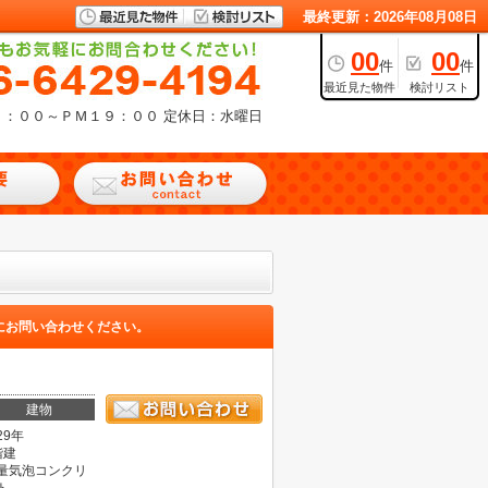
最終更新：2026年08月08日
00
00
件
件
最近見た物件
検討リスト
９：００～ＰＭ１９：００
定休日：水曜日
にお問い合わせください。
建物
29年
階建
量気泡コンクリ