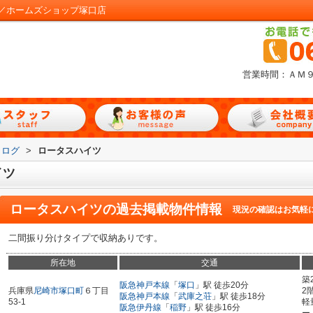
／ホームズショップ塚口店
営業時間：ＡＭ
タログ
>
ロータスハイツ
イツ
ロータスハイツ
の過去掲載物件情報
現況の確認はお気軽
二間振り分けタイプで収納ありです。
所在地
交通
築
阪急神戸本線
「
塚口
」駅 徒歩20分
兵庫県
尼崎市
塚口町
６丁目
2
阪急神戸本線
「
武庫之荘
」駅 徒歩18分
53-1
軽
阪急伊丹線
「
稲野
」駅 徒歩16分