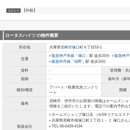
【外観】
コメント
ロータスハイツ
の物件概要
所在地
兵庫県
尼崎市
塚口町
６丁目53-1
阪急神戸本線
「
塚口
」駅 徒歩20分
阪急神戸
交通
阪急伊丹線
「
稲野
」駅 徒歩16分
賃料
-
管理費・共
面積
-
築年月（築
アパート / 軽量気泡コンクリ
種別/構造
階建
ート
尼崎市、伊丹市のお部屋の情報はホームズショ
備考
情報をご紹介いたします。電話での案内予約も
ホームズショップ塚口店 （㈱SKリアルエス
兵庫県尼崎市南塚口町２丁目１－２ 塚口さんさん
TEL:06-6429-4194
取扱会社