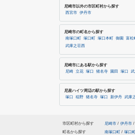
尼崎市以外の市区町村から探す
西宮市
伊丹市
尼崎市の町名から探す
南塚口町
塚口町
塚口本町
御園
富松
武庫之荘西
尼崎市にある駅から探す
尼崎
立花
塚口
猪名寺
園田
塚口
武
尼産ハイツ周辺の駅から探す
塚口
稲野
猪名寺
塚口
新伊丹
武庫
市区町村から探す
尼崎市
/
伊丹市
/
町名から探す
南塚口町
/
塚口