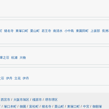
町
猪名寺
東塚口町
栗山町
若王寺
南清水
小中島
東園田町
上坂部
長洲
庫之荘
杭瀬
大物
之荘
伊丹
立花
伊丹
西宮市
/
大阪市旭区
/
橿原市
/
堺市堺区
町
/
塚口本町
/
御園
/
富松町
/
猪名寺
/
栗山町
/
東塚口町
/
中宮
/
御願塚