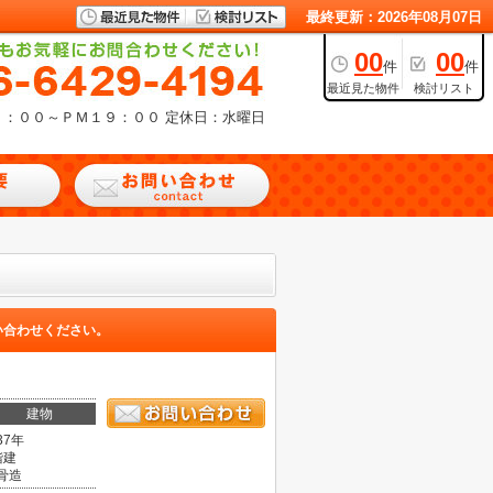
最終更新：2026年08月07日
00
00
件
件
最近見た物件
検討リスト
９：００～ＰＭ１９：００
定休日：水曜日
い合わせください。
建物
37年
階建
骨造