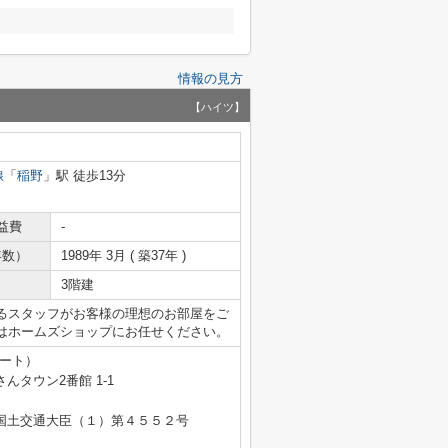
情報の見方
【ハイツ】
線
「
稲野
」駅 徒歩13分
益費
-
年数）
1989年 3月 ( 築37年 )
3階建
るスタッフがお客様の理想のお部屋をご
はホームズショップにお任せください。
テート）
タウン2番館 1-1
免許 国土交通大臣（１）第４５５２号