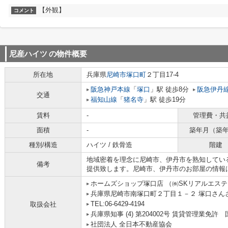
【外観】
コメント
尼産ハイツ
の物件概要
所在地
兵庫県
尼崎市
塚口町
２丁目17-4
阪急神戸本線
「
塚口
」駅 徒歩8分
阪急伊丹
交通
福知山線
「
猪名寺
」駅 徒歩19分
賃料
-
管理費・共
面積
-
築年月（築
種別/構造
ハイツ / 鉄骨造
階建
地域密着を理念に尼崎市、伊丹市を熟知してい
備考
提供致します。尼崎市、伊丹市のお部屋の情報
ホームズショップ塚口店 （㈱SKリアルエス
兵庫県尼崎市南塚口町２丁目１－２ 塚口さんさん
TEL:06-6429-4194
取扱会社
兵庫県知事 (4) 第204002号 賃貸管理業
社団法人 全日本不動産協会