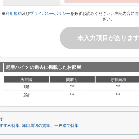
※
利用規約
及び
プライバシーポリシー
を必ずお読みください。左記内容に同
さい。
未入力項目がありま
尼産ハイツ
の過去に掲載したお部屋
所在階
間取り
専有面積
1階
***
***
2階
***
***
す
すすめ特集
塚口周辺の賃家、一戸建て特集