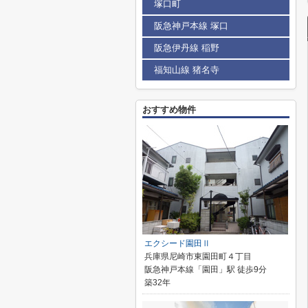
塚口町
阪急神戸本線 塚口
阪急伊丹線 稲野
福知山線 猪名寺
おすすめ物件
エクシード園田Ⅱ
兵庫県尼崎市東園田町４丁目
阪急神戸本線「園田」駅 徒歩9分
築32年