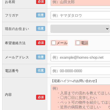
お名前
必須
フリガナ
任意
現在のお住まい
任意
メール
電話
希望連絡方法
必須
メールアドレス
任意
電話番号
任意
【尼産ハイツへのお問い合わせ】
内容
必須