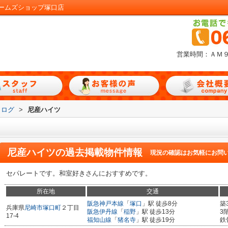
ームズショップ塚口店
営業時間：ＡＭ
タログ
>
尼産ハイツ
尼産ハイツ
の過去掲載物件情報
現況の確認はお気軽にお問
セパレートです。和室好きさんにおすすめです。
所在地
交通
阪急神戸本線
「
塚口
」駅 徒歩8分
築
兵庫県
尼崎市
塚口町
２丁目
阪急伊丹線
「
稲野
」駅 徒歩13分
3
17-4
福知山線
「
猪名寺
」駅 徒歩19分
鉄