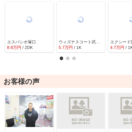
エスパシオ塚口
ウィズナスコート武庫之荘
エクシード
8.8
万
円
/ 2DK
5.7
万
円
/ 1K
4.7
万
円
/ 1
お客様の声