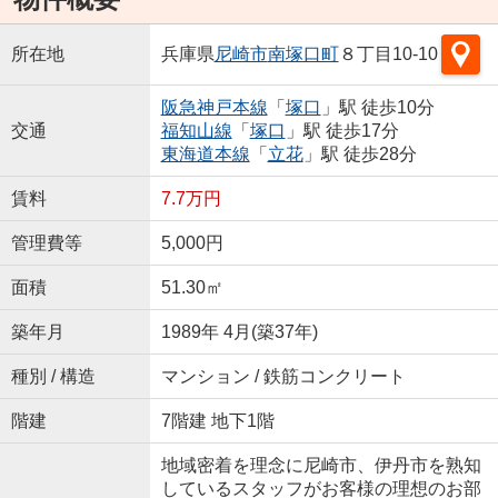
所在地
兵庫県
尼崎市
南塚口町
８丁目10-10
阪急神戸本線
「
塚口
」駅 徒歩10分
交通
福知山線
「
塚口
」駅 徒歩17分
東海道本線
「
立花
」駅 徒歩28分
賃料
7.7万円
管理費等
5,000円
面積
51.30㎡
築年月
1989年 4月(築37年)
種別 / 構造
マンション / 鉄筋コンクリート
階建
7階建 地下1階
地域密着を理念に尼崎市、伊丹市を熟知
しているスタッフがお客様の理想のお部