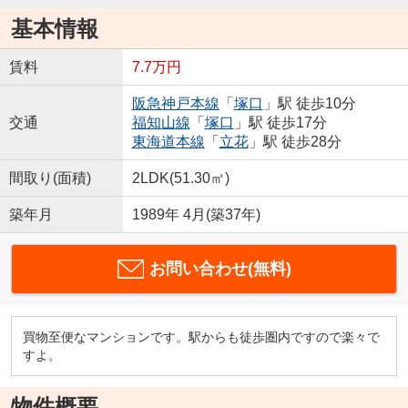
基本情報
賃料
7.7万円
阪急神戸本線
「
塚口
」駅 徒歩10分
交通
福知山線
「
塚口
」駅 徒歩17分
東海道本線
「
立花
」駅 徒歩28分
間取り(面積)
2LDK(51.30㎡)
築年月
1989年 4月(築37年)
お問い合わせ(無料)
買物至便なマンションです。駅からも徒歩圏内ですので楽々で
すよ。
物件概要