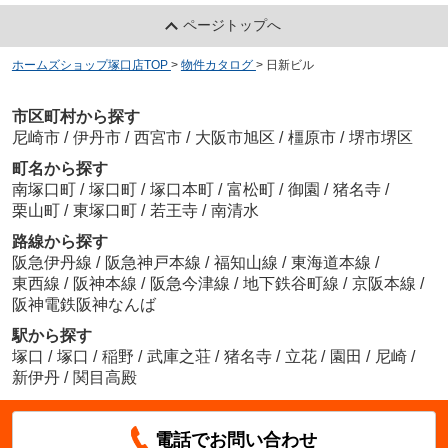
ページトップへ
ホームズショップ塚口店TOP
>
物件カタログ
>
日新ビル
市区町村から探す
尼崎市
/
伊丹市
/
西宮市
/
大阪市旭区
/
橿原市
/
堺市堺区
町名から探す
南塚口町
/
塚口町
/
塚口本町
/
富松町
/
御園
/
猪名寺
/
栗山町
/
東塚口町
/
若王寺
/
南清水
路線から探す
阪急伊丹線
/
阪急神戸本線
/
福知山線
/
東海道本線
/
東西線
/
阪神本線
/
阪急今津線
/
地下鉄谷町線
/
京阪本線
/
阪神電鉄阪神なんば
駅から探す
塚口
/
塚口
/
稲野
/
武庫之荘
/
猪名寺
/
立花
/
園田
/
尼崎
/
新伊丹
/
関目高殿
電話でお問い合わせ