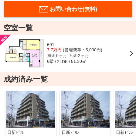
お問い合わせ(無料)
空室一覧
601
7.7万円
(管理費等：5,000円)
0ヶ月
2ヶ月
敷金
礼金
6階
51.30㎡
2LDK
成約済み一覧
日新ビル
日新ビル
日新ビル