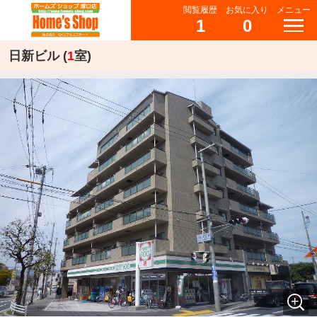
閲覧履歴
お気に入り
メニュー
1
0
日新ビル (
1
室)