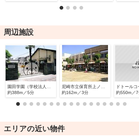
周辺施設
園田学園（学校法人）園田学園幼稚園
尼崎市立保育所上ノ島保育所
ドトールコ
約388m／5分
約162m／3分
約550m／
エリアの近い物件