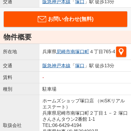
交通
阪急神戸本線
「
塚口
」駅 徒歩13分
お問い合わせ(無料)
物件概要
所在地
兵庫県
尼崎市
南塚口町
４丁目765-4
交通
阪急神戸本線
「
塚口
」駅 徒歩13分
賃料
-
種別
駐車場
ホームズショップ塚口店 （㈱SKリアル
エステート）
兵庫県尼崎市南塚口町２丁目１－２ 塚口
さんさんタウン2番館 1-1
取扱会社
TEL:06-6429-4194