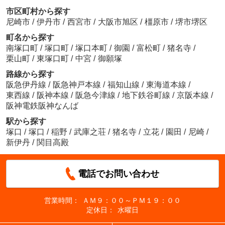
市区町村から探す
尼崎市
/
伊丹市
/
西宮市
/
大阪市旭区
/
橿原市
/
堺市堺区
町名から探す
南塚口町
/
塚口町
/
塚口本町
/
御園
/
富松町
/
猪名寺
/
栗山町
/
東塚口町
/
中宮
/
御願塚
路線から探す
阪急伊丹線
/
阪急神戸本線
/
福知山線
/
東海道本線
/
東西線
/
阪神本線
/
阪急今津線
/
地下鉄谷町線
/
京阪本線
/
阪神電鉄阪神なんば
駅から探す
塚口
/
塚口
/
稲野
/
武庫之荘
/
猪名寺
/
立花
/
園田
/
尼崎
/
新伊丹
/
関目高殿
電話でお問い合わせ
営業時間：
ＡＭ９：００～ＰＭ１９：００
定休日：
水曜日