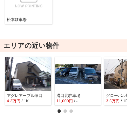
松本駐車場
エリアの近い物件
アグレアーブル塚口
溝口北駐車場
グローバル
4.3
万
円
/ 1K
11,000
円
/ -
3.5
万
円
/ 1