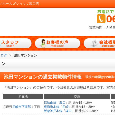
／ホームズショップ塚口店
営業時間：ＡＭ
タログ
>
池田マンション
ョン
池田マンション
の過去掲載物件情報
現況の確認はお気軽
『池田マンション』のご紹介です。今回募集のお部屋は角部屋です。室内
所在地
交通
福知山線
「
塚口
」駅 徒歩15～16分
築
兵庫県
尼崎市
下坂部
４丁目
東海道本線
「
尼崎
」駅 徒歩18～20分
4
阪急神戸本線
「
塚口
」駅 徒歩29～30分
鉄