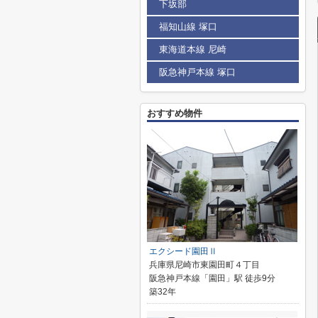
下坂部
福知山線 塚口
東海道本線 尼崎
阪急神戸本線 塚口
おすすめ物件
エクシード園田Ⅱ
兵庫県尼崎市東園田町４丁目
阪急神戸本線「園田」駅 徒歩9分
築32年