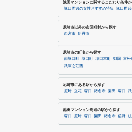
池田マンションに関するこだわり条件か
塚口周辺の女性おすすめ特集
塚口周辺
尼崎市以外の市区町村から探す
西宮市
伊丹市
尼崎市の町名から探す
南塚口町
塚口町
塚口本町
御園
富松
武庫之荘西
尼崎市にある駅から探す
尼崎
立花
塚口
猪名寺
園田
塚口
武
池田マンション周辺の駅から探す
塚口
尼崎
塚口
園田
猪名寺
稲野
杭