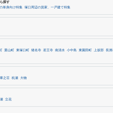
ら探す
の単身向け特集
塚口周辺の賃家、一戸建て特集
町
栗山町
東塚口町
猪名寺
若王寺
南清水
小中島
東園田町
上坂部
長洲
庫之荘
杭瀬
大物
瀬
立花