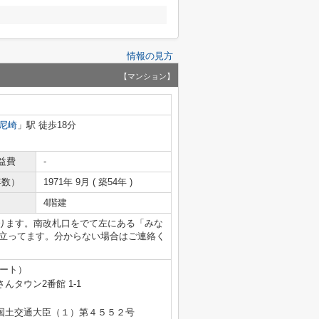
情報の見方
【マンション】
尼崎
」駅 徒歩18分
益費
-
年数）
1971年 9月 ( 築54年 )
4階建
ります。南改札口をでて左にある「みな
が立ってます。分からない場合はご連絡く
テート）
タウン2番館 1-1
免許 国土交通大臣（１）第４５５２号