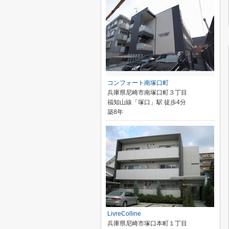
コンフォート南塚口町
兵庫県尼崎市南塚口町３丁目
福知山線「塚口」駅 徒歩4分
築8年
LivreColline
兵庫県尼崎市塚口本町１丁目