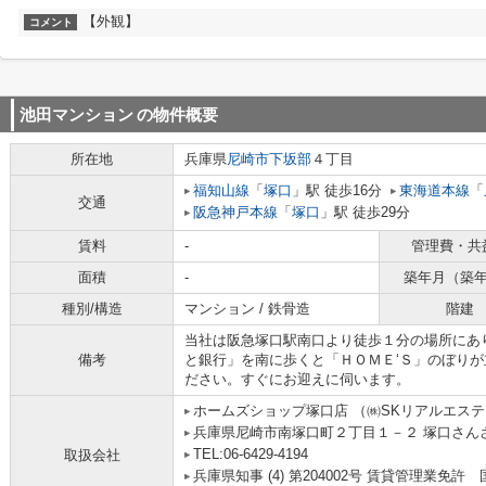
【外観】
コメント
池田マンション
の物件概要
所在地
兵庫県
尼崎市
下坂部
４丁目
福知山線
「
塚口
」駅 徒歩16分
東海道本線
「
交通
阪急神戸本線
「
塚口
」駅 徒歩29分
賃料
-
管理費・共
面積
-
築年月（築
種別/構造
マンション / 鉄骨造
階建
当社は阪急塚口駅南口より徒歩１分の場所にあ
備考
と銀行」を南に歩くと「ＨＯＭＥ‘Ｓ」のぼり
ださい。すぐにお迎えに伺います。
ホームズショップ塚口店 （㈱SKリアルエス
兵庫県尼崎市南塚口町２丁目１－２ 塚口さんさん
TEL:06-6429-4194
取扱会社
兵庫県知事 (4) 第204002号 賃貸管理業