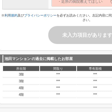
※
利用規約
及び
プライバシーポリシー
を必ずお読みください。左記内容に同
さい。
未入力項目がありま
池田マンション
の過去に掲載したお部屋
所在階
間取り
専有面積
3階
***
***
3階
***
***
4階
***
***
4階
***
***