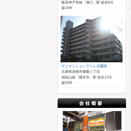
阪急神戸本線「塚口」駅 徒歩6分
築19年
サンマンションアトレ北園田
兵庫県尼崎市御園１丁目
福知山線「猪名寺」駅 徒歩13分
築35年