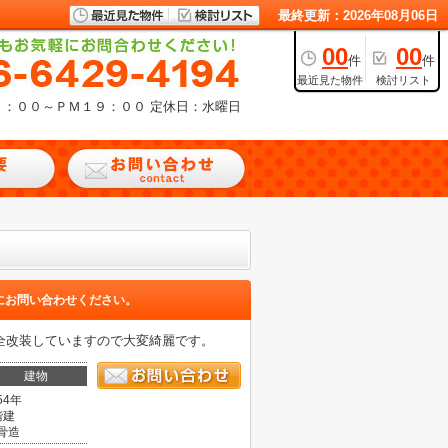
最終更新：2026年08月06日
00
00
件
件
最近見た物件
検討リスト
９：００～ＰＭ１９：００
定休日：水曜日
にお問い合わせください。
全改装していますので大変綺麗です。
建物
54年
階建
骨造