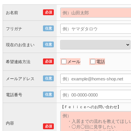
お名前
必須
フリガナ
任意
現在のお住まい
任意
メール
電話
希望連絡方法
必須
メールアドレス
任意
電話番号
任意
【Ｆｅｌｉｃｅへのお問い合わせ】
内容
必須