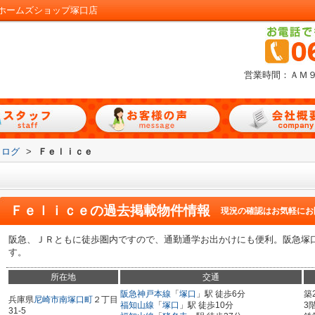
ホームズショップ塚口店
営業時間：ＡＭ
タログ
>
Ｆｅｌｉｃｅ
ｅ
Ｆｅｌｉｃｅ
の過去掲載物件情報
現況の確認はお気軽にお
阪急、ＪＲともに徒歩圏内ですので、通勤通学お出かけにも便利。阪急塚
す。
所在地
交通
阪急神戸本線
「
塚口
」駅 徒歩6分
築
兵庫県
尼崎市
南塚口町
２丁目
福知山線
「
塚口
」駅 徒歩10分
3
31-5