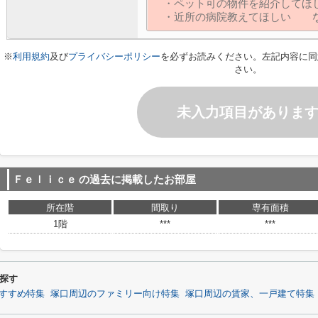
※
利用規約
及び
プライバシーポリシー
を必ずお読みください。左記内容に同
さい。
未入力項目がありま
Ｆｅｌｉｃｅ
の過去に掲載したお部屋
所在階
間取り
専有面積
1階
***
***
探す
すすめ特集
塚口周辺のファミリー向け特集
塚口周辺の賃家、一戸建て特集