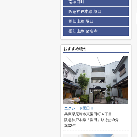
南塚口町
阪急神戸本線 塚口
福知山線 塚口
福知山線 猪名寺
おすすめ物件
エクシード園田Ⅱ
兵庫県尼崎市東園田町４丁目
阪急神戸本線「園田」駅 徒歩9分
築32年