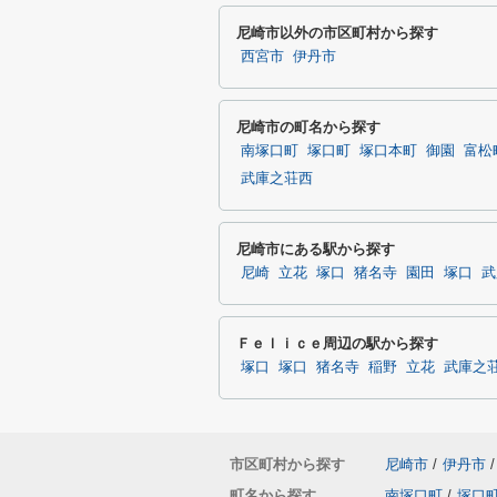
尼崎市以外の市区町村から探す
西宮市
伊丹市
尼崎市の町名から探す
南塚口町
塚口町
塚口本町
御園
富松
武庫之荘西
尼崎市にある駅から探す
尼崎
立花
塚口
猪名寺
園田
塚口
武
Ｆｅｌｉｃｅ周辺の駅から探す
塚口
塚口
猪名寺
稲野
立花
武庫之
市区町村から探す
尼崎市
/
伊丹市
/
町名から探す
南塚口町
/
塚口