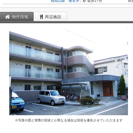
福知山線
「
猪名寺
」駅 徒歩27分
鉄
物件情報
周辺施設
※写真や図と実際の現状とが異なる場合は現状を優先させていただきます