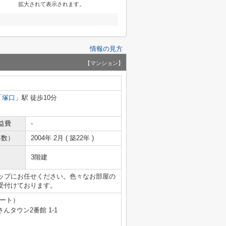
拡大されて表示されます。
情報の見方
【マンション】
「
塚口
」駅 徒歩10分
益費
-
年数）
2004年 2月 ( 築22年 )
3階建
ップにお任せください。色々なお部屋の
受付けております。
テート）
タウン2番館 1-1