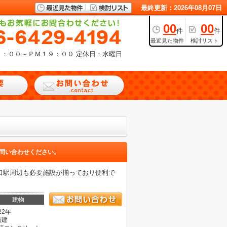
最終更新：2026年08月07日
00
00
件
件
最近見た物件
検討リスト
９：００～ＰＭ１９：００
定休日：水曜日
問い合わせください。
口駅周辺も必要施設が揃っており便利で
建物
22年
階建