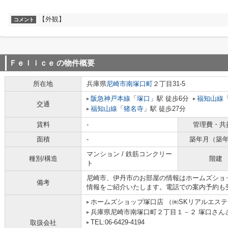
【外観】
コメント
Ｆｅｌｉｃｅ
の物件概要
所在地
兵庫県
尼崎市
南塚口町
２丁目31-5
阪急神戸本線
「
塚口
」駅 徒歩6分
福知山線
交通
福知山線
「
猪名寺
」駅 徒歩27分
賃料
-
管理費・共
面積
-
築年月（築
マンション / 鉄筋コンクリー
種別/構造
階建
ト
尼崎市、伊丹市のお部屋の情報はホームズショ
備考
情報をご紹介いたします。電話での案内予約も
ホームズショップ塚口店 （㈱SKリアルエス
兵庫県尼崎市南塚口町２丁目１－２ 塚口さんさん
TEL:06-6429-4194
取扱会社