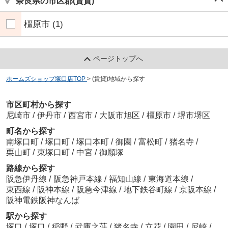
奈良県の市区郡(賃貸)
橿原市
(1)
ページトップへ
ホームズショップ塚口店TOP
>
(賃貸)地域から探す
市区町村から探す
尼崎市
/
伊丹市
/
西宮市
/
大阪市旭区
/
橿原市
/
堺市堺区
町名から探す
南塚口町
/
塚口町
/
塚口本町
/
御園
/
富松町
/
猪名寺
/
栗山町
/
東塚口町
/
中宮
/
御願塚
路線から探す
阪急伊丹線
/
阪急神戸本線
/
福知山線
/
東海道本線
/
東西線
/
阪神本線
/
阪急今津線
/
地下鉄谷町線
/
京阪本線
/
阪神電鉄阪神なんば
駅から探す
塚口
/
塚口
/
稲野
/
武庫之荘
/
猪名寺
/
立花
/
園田
/
尼崎
/