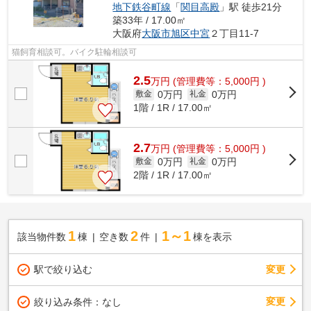
地下鉄谷町線
「
関目高殿
」駅 徒歩21分
築33年 / 17.00㎡
大阪府
大阪市旭区
中宮
２丁目11-7
猫飼育相談可。バイク駐輪相談可
2.5
万
円
(管理費等：5,000円 )
0万円
0万円
敷金
礼金
1階 / 1R / 17.00㎡
2.7
万
円
(管理費等：5,000円 )
0万円
0万円
敷金
礼金
2階 / 1R / 17.00㎡
1
2
1～1
該当物件数
棟
空き数
件
棟を表示
駅で絞り込む
変更
変更
絞り込み条件：
なし