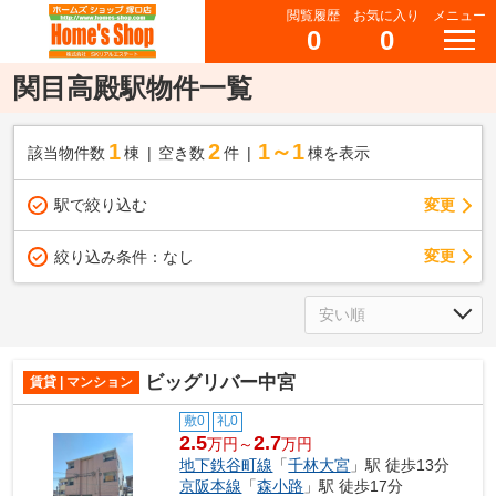
閲覧履歴
お気に入り
メニュー
0
0
関目高殿駅物件一覧
1
2
1～1
該当物件数
棟
空き数
件
棟を表示
駅で絞り込む
変更
変更
絞り込み条件：
なし
ビッグリバー中宮
賃貸 | マンション
敷0
礼0
2.5
2.7
万円～
万円
地下鉄谷町線
「
千林大宮
」駅 徒歩13分
京阪本線
「
森小路
」駅 徒歩17分