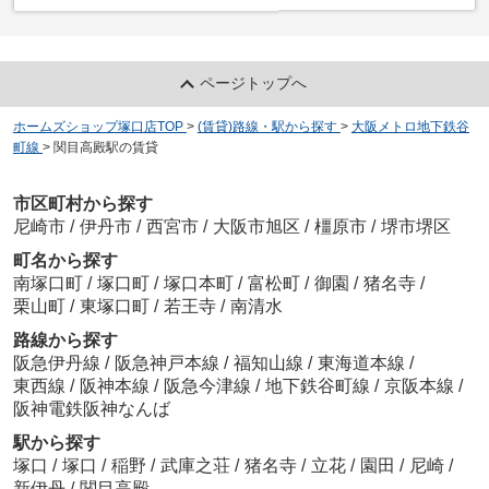
ページトップへ
ホームズショップ塚口店TOP
>
(賃貸)路線・駅から探す
>
大阪メトロ地下鉄谷
町線
>
関目高殿駅の賃貸
市区町村から探す
尼崎市
/
伊丹市
/
西宮市
/
大阪市旭区
/
橿原市
/
堺市堺区
町名から探す
南塚口町
/
塚口町
/
塚口本町
/
富松町
/
御園
/
猪名寺
/
栗山町
/
東塚口町
/
若王寺
/
南清水
路線から探す
阪急伊丹線
/
阪急神戸本線
/
福知山線
/
東海道本線
/
東西線
/
阪神本線
/
阪急今津線
/
地下鉄谷町線
/
京阪本線
/
阪神電鉄阪神なんば
駅から探す
塚口
/
塚口
/
稲野
/
武庫之荘
/
猪名寺
/
立花
/
園田
/
尼崎
/
新伊丹
/
関目高殿