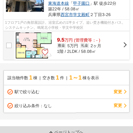
東海道本線
「
甲子園口
」駅 徒歩22分
築22年 / 58.08㎡
兵庫県
西宮市
学文殿町
２丁目3-26
1フロア1戸の角部屋設計。浴室広めの1坪タイプ。追い焚き機能付きバス。
システムキッチン。鳴尾北小学校・学文中学校区
9.5
万
円
(管理費等：- )
5万円
2ヶ月
敷金
礼金
1階 / 2LDK / 58.08㎡
1
1
1～1
該当物件数
棟
空き数
件
棟を表示
駅で絞り込む
変更
変更
絞り込み条件：
なし
ページトップへ