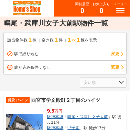
閲覧履歴
お気に入り
メニュー
0
0
鳴尾・武庫川女子大前駅物件一覧
1
1
1～1
該当物件数
棟
空き数
件
棟を表示
駅で絞り込む
変更
変更
絞り込み条件：
なし
西宮市学文殿町２丁目のハイツ
賃貸 | ハイツ
9.5
万円
阪神本線
「
鳴尾・武庫川女子大前
」駅 徒
歩11分
阪神本線
「
甲子園
」駅 徒歩17分