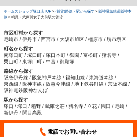
ホームズショップ塚口店TOP
>
(賃貸)路線・駅から探す
>
阪神電気鉄道阪神本
線
>
鳴尾・武庫川女子大前駅の賃貸
市区町村から探す
尼崎市
/
伊丹市
/
西宮市
/
大阪市旭区
/
橿原市
/
堺市堺区
町名から探す
南塚口町
/
塚口町
/
塚口本町
/
御園
/
富松町
/
猪名寺
/
栗山町
/
東塚口町
/
中宮
/
御願塚
路線から探す
阪急伊丹線
/
阪急神戸本線
/
福知山線
/
東海道本線
/
東西線
/
阪神本線
/
阪急今津線
/
地下鉄谷町線
/
京阪本線
/
阪神電鉄阪神なんば
駅から探す
塚口
/
塚口
/
稲野
/
武庫之荘
/
猪名寺
/
立花
/
園田
/
尼崎
/
新伊丹
/
関目高殿
電話でお問い合わせ