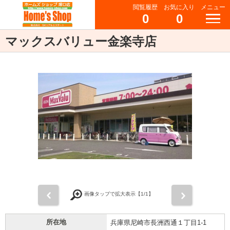
閲覧履歴
お気に入り
メニュー
0
0
マックスバリュー金楽寺店
前
次
画像タップで拡大表示【
1
/1】
所在地
兵庫県尼崎市長洲西通１丁目1-1