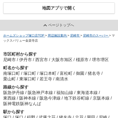
地図アプリで開く
ページトップへ
ホームズショップ塚口店TOP
>
周辺施設案内
>
尼崎市
>
尼崎市のスーパー
>
マ
ックスバリュー金楽寺店
市区町村から探す
尼崎市
/
伊丹市
/
西宮市
/
大阪市旭区
/
橿原市
/
堺市堺区
町名から探す
南塚口町
/
塚口町
/
塚口本町
/
富松町
/
御園
/
猪名寺
/
栗山町
/
東塚口町
/
若王寺
/
南清水
路線から探す
阪急伊丹線
/
阪急神戸本線
/
福知山線
/
東海道本線
/
東西線
/
阪神本線
/
阪急今津線
/
地下鉄谷町線
/
京阪本線
/
阪神電鉄阪神なんば
駅から探す
塚口
/
塚口
/
稲野
/
武庫之荘
/
猪名寺
/
立花
/
園田
/
尼崎
/