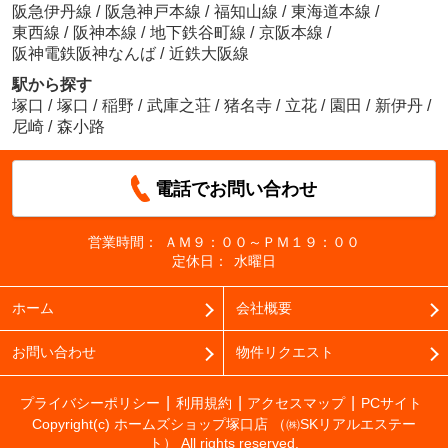
阪急伊丹線
/
阪急神戸本線
/
福知山線
/
東海道本線
/
東西線
/
阪神本線
/
地下鉄谷町線
/
京阪本線
/
阪神電鉄阪神なんば
/
近鉄大阪線
駅から探す
塚口
/
塚口
/
稲野
/
武庫之荘
/
猪名寺
/
立花
/
園田
/
新伊丹
/
尼崎
/
森小路
電話でお問い合わせ
営業時間：
ＡＭ９：００～ＰＭ１９：００
定休日：
水曜日
ホーム
会社概要
お問い合わせ
物件リクエスト
プライバシーポリシー
利用規約
アクセスマップ
PCサイト
Copyright(c) ホームズショップ塚口店 （㈱SKリアルエステー
ト） All rights reserved.