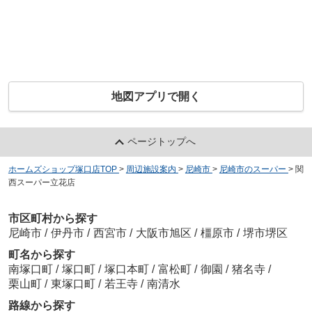
地図アプリで開く
ページトップへ
ホームズショップ塚口店TOP
>
周辺施設案内
>
尼崎市
>
尼崎市のスーパー
>
関
西スーパー立花店
市区町村から探す
尼崎市
/
伊丹市
/
西宮市
/
大阪市旭区
/
橿原市
/
堺市堺区
町名から探す
南塚口町
/
塚口町
/
塚口本町
/
富松町
/
御園
/
猪名寺
/
栗山町
/
東塚口町
/
若王寺
/
南清水
路線から探す