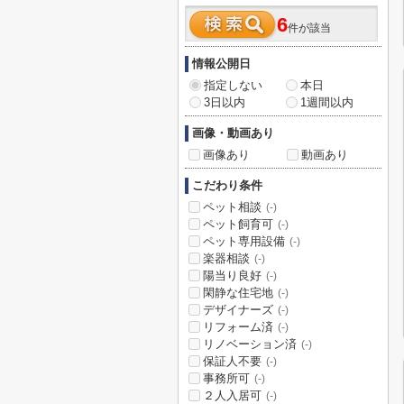
6
件が該当
情報公開日
指定しない
本日
3日以内
1週間以内
画像・動画あり
画像あり
動画あり
こだわり条件
ペット相談
(-)
ペット飼育可
(-)
ペット専用設備
(-)
楽器相談
(-)
陽当り良好
(-)
閑静な住宅地
(-)
デザイナーズ
(-)
リフォーム済
(-)
リノベーション済
(-)
保証人不要
(-)
事務所可
(-)
２人入居可
(-)