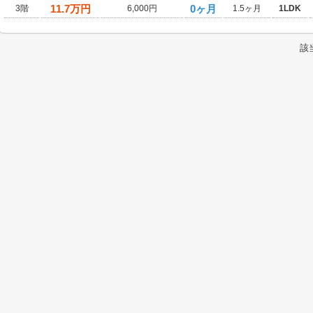
11.7
万円
0ヶ月
3階
6,000円
1.5ヶ月
1LDK
該