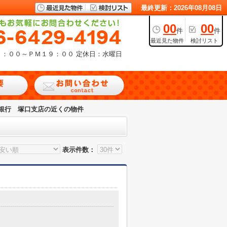
最終更新：2026年08月08日
00
00
件
件
最近見た物件
検討リスト
９：００～ＰＭ１９：００
定休日：水曜日
銀行 塚口支店の近くの物件
表示件数：