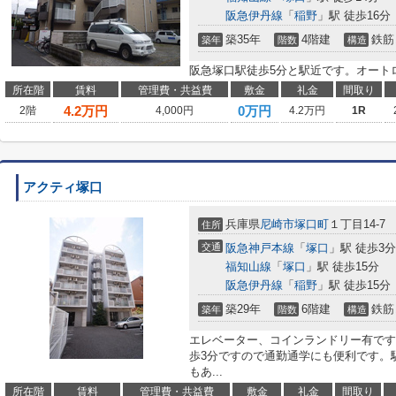
阪急伊丹線
「
稲野
」駅 徒歩16分
築35年
4階建
鉄筋
築年
階数
構造
阪急塚口駅徒歩5分と駅近です。オート
所在階
賃料
管理費・共益費
敷金
礼金
間取り
4.2
万円
0万円
2階
4,000円
4.2万円
1R
アクティ塚口
兵庫県
尼崎市
塚口町
１丁目14-7
住所
交通
阪急神戸本線
「
塚口
」駅 徒歩3分
福知山線
「
塚口
」駅 徒歩15分
阪急伊丹線
「
稲野
」駅 徒歩15分
築29年
6階建
鉄筋
築年
階数
構造
エレベーター、コインランドリー有です
歩3分ですので通勤通学にも便利です。
もあ...
所在階
賃料
管理費・共益費
敷金
礼金
間取り