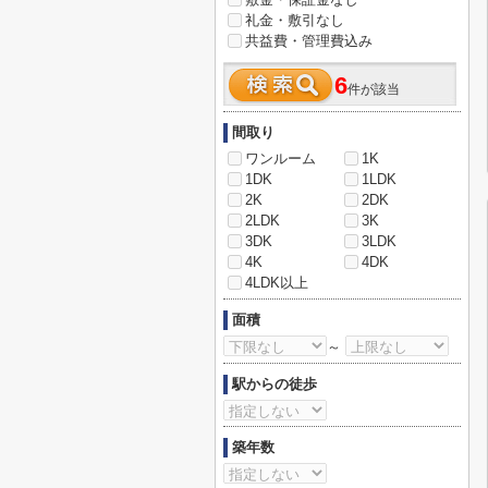
礼金・敷引なし
共益費・管理費込み
6
件が該当
間取り
ワンルーム
1K
1DK
1LDK
2K
2DK
2LDK
3K
3DK
3LDK
4K
4DK
4LDK以上
面積
～
駅からの徒歩
築年数