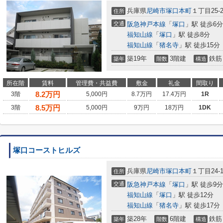
兵庫県
尼崎市
塚口本町
１丁目25-2
住所
交通
阪急神戸本線
「
塚口
」駅 徒歩6分
福知山線
「
塚口
」駅 徒歩8分
福知山線
「
猪名寺
」駅 徒歩15分
築19年
3階建
鉄筋
築年
階数
構造
所在階
賃料
管理費・共益費
敷金
礼金
間取り
8.2
万円
3階
5,000円
8.7万円
17.4万円
1R
8.5
万円
3階
5,000円
9万円
18万円
1DK
塚口コーストヒルズ
兵庫県
尼崎市
塚口本町
１丁目24-1
住所
交通
阪急神戸本線
「
塚口
」駅 徒歩9分
福知山線
「
塚口
」駅 徒歩12分
福知山線
「
猪名寺
」駅 徒歩17分
築28年
6階建
鉄筋
築年
階数
構造