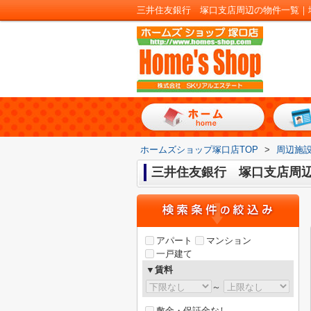
三井住友銀行 塚口支店周辺の物件一覧｜
ホームズショップ塚口店TOP
>
周辺施
三井住友銀行 塚口支店周
アパート
マンション
一戸建て
▼賃料
～
敷金・保証金なし