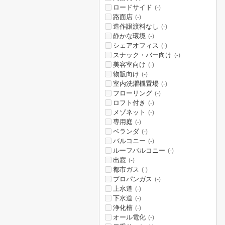
ロードサイド
(-)
路面店
(-)
造作譲渡料なし
(-)
静かな環境
(-)
シェアオフィス
(-)
スナック・バー向け
(-)
美容室向け
(-)
物販向け
(-)
室内洗濯機置場
(-)
フローリング
(-)
ロフト付き
(-)
メゾネット
(-)
専用庭
(-)
ベランダ
(-)
バルコニー
(-)
ルーフバルコニー
(-)
出窓
(-)
都市ガス
(-)
プロパンガス
(-)
上水道
(-)
下水道
(-)
浄化槽
(-)
オール電化
(-)