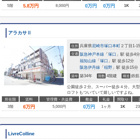
5.8
万円
0万円
0万円
5階
8,000円
1K
アラカサⅡ
兵庫県
尼崎市
塚口本町
２丁目1-1
住所
交通
阪急神戸本線
「
塚口
」駅 徒歩4分
福知山線
「
塚口
」駅 徒歩12分
阪急伊丹線
「
稲野
」駅 徒歩15分
築34年
4階建
鉄筋
築年
階数
構造
公園徒歩２分。スーパー徒歩４分。大型
ロフトもついていて嬉しいですよね。
所在階
賃料
管理費・共益費
敷金
礼金
間取り
6
万円
0万円
3階
5,000円
1ヶ月
1K
2
LivreColline