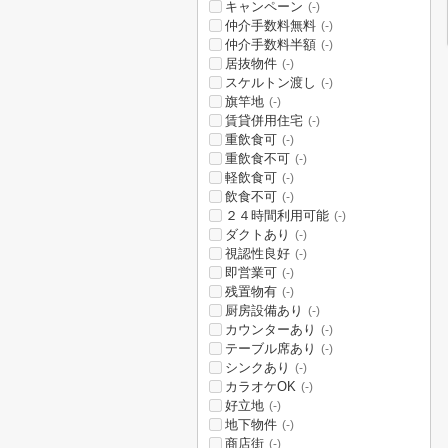
キャンペーン
(-)
仲介手数料無料
(-)
仲介手数料半額
(-)
居抜物件
(-)
スケルトン渡し
(-)
旗竿地
(-)
賃貸併用住宅
(-)
重飲食可
(-)
重飲食不可
(-)
軽飲食可
(-)
飲食不可
(-)
２４時間利用可能
(-)
ダクトあり
(-)
視認性良好
(-)
即営業可
(-)
残置物有
(-)
厨房設備あり
(-)
カウンターあり
(-)
テーブル席あり
(-)
シンクあり
(-)
カラオケOK
(-)
好立地
(-)
地下物件
(-)
商店街
(-)