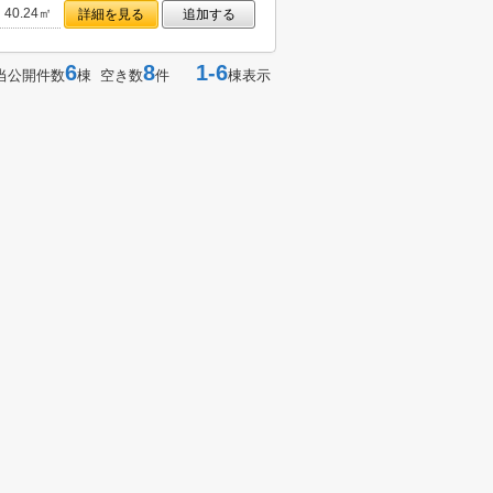
40.24㎡
詳細を見る
追加する
6
8
1-6
当公開件数
棟 空き数
件
棟表示