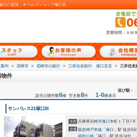
塚口の賃貸｜ホームズショップ塚口店
営業時間：ＡＭ
設案内
>
尼崎市
>
尼崎市の銀行
>
三井住友銀行 塚口支店
>
三井住友
辺物件
並び順：
6
8
1-6
該当公開件数
棟 空き数
件
棟表示
サンパレス21塚口III
兵庫県
尼崎市
塚口本町
１丁目7-8
住所
交通
阪急神戸本線
「
塚口
」駅 徒歩5分
福知山線
「
塚口
」駅 徒歩14分