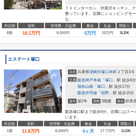
ＴＶインターホン、対面式キッチン、ク
整っています。近隣にショッピングモー
な...
所在階
賃料
管理費・共益費
敷金
礼金
間取り
10.1
万円
0万円
6階
9,000円
20万円
3LDK
エステート塚口
兵庫県
尼崎市
塚口本町
２丁目3-6
住所
交通
阪急神戸本線
「
塚口
」駅 徒歩6分
福知山線
「
塚口
」駅 徒歩17分
阪急伊丹線
「
稲野
」駅 徒歩15分
築2年
3階建
鉄骨
築年
階数
構造
阪急塚口駅まで徒歩6分。近隣にはスー
います。
所在階
賃料
管理費・共益費
敷金
礼金
間取り
11.8
万円
0ヶ月
1階
6,000円
17.7万円
1LDK