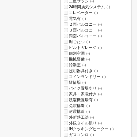
二重サッシ
(-)
24時間換気システム
(-)
エレベーター
(-)
電気有
(-)
２面バルコニー
(-)
３面バルコニー
(-)
両面バルコニー
(-)
堀ごたつ
(-)
ビルトガレージ
(-)
個別空調
(-)
機械警備
(-)
給湯室
(-)
照明器具付き
(-)
コインランドリー
(-)
駐輪場
(-)
バイク置場あり
(-)
家具・家電付き
(-)
洗濯機置場有
(-)
免震構造
(-)
耐震構造
(-)
外断熱工法
(-)
外観タイル張り
(-)
IHクッキングヒーター
(-)
ガスコンロ
(-)