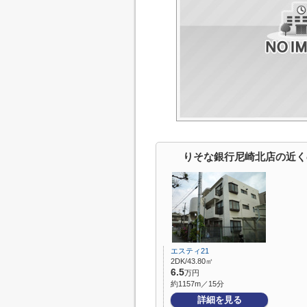
りそな銀行尼崎北店の近く
エスティ21
2DK/43.80㎡
6.5
万円
約1157m／15分
詳細を見る