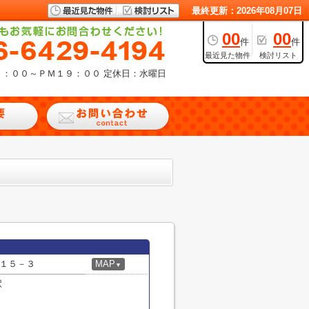
最終更新：2026年08月07日
00
00
件
件
最近見た物件
検討リスト
９：００～ＰＭ１９：００
定休日：水曜日
１５－３
MAP
▼
駅