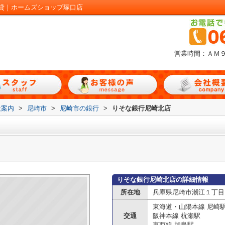
貸｜ホームズショップ塚口店
営業時間：ＡＭ
設案内
>
尼崎市
>
尼崎市の銀行
>
りそな銀行尼崎北店
りそな銀行尼崎北店の詳細情報
所在地
兵庫県尼崎市潮江１丁目
東海道・山陽本線 尼崎
交通
阪神本線 杭瀬駅
東西線 加島駅