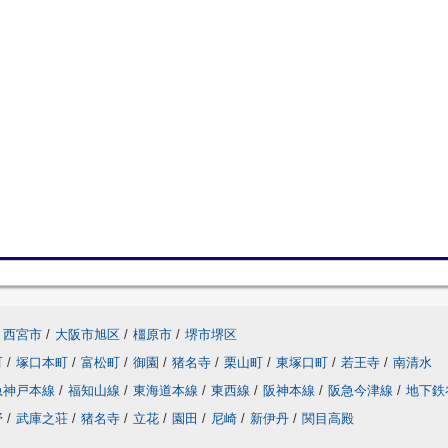
西宮市
/
大阪市旭区
/
橿原市
/
堺市堺区
町
/
塚口本町
/
富松町
/
御園
/
猪名寺
/
栗山町
/
東塚口町
/
若王寺
/
南清水
急神戸本線
/
福知山線
/
東海道本線
/
東西線
/
阪神本線
/
阪急今津線
/
地下鉄
野
/
武庫之荘
/
猪名寺
/
立花
/
園田
/
尼崎
/
新伊丹
/
関目高殿