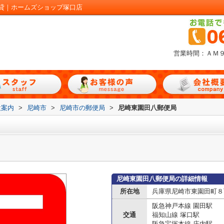
貸｜ホームズショップ塚口店
営業時間：ＡＭ
設案内
>
尼崎市
>
尼崎市の郵便局
>
尼崎東園田八郵便局
尼崎東園田八郵便局の詳細情報
所在地
兵庫県尼崎市東園田町８
阪急神戸本線 園田駅
交通
福知山線 塚口駅
阪急宝塚本線 庄内駅