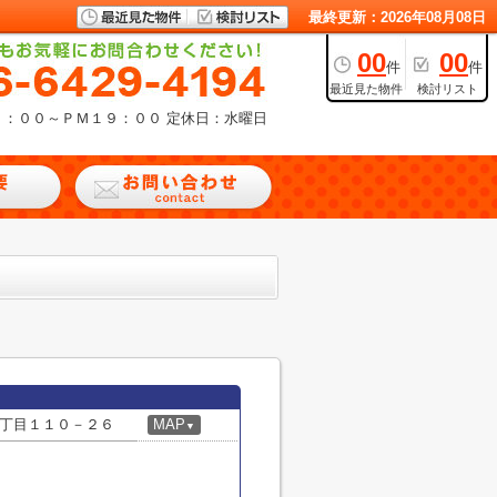
最終更新：2026年08月08日
00
00
件
件
最近見た物件
検討リスト
９：００～ＰＭ１９：００
定休日：水曜日
丁目１１０－２６
MAP
▼