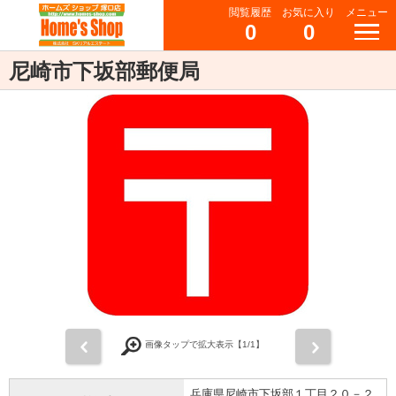
閲覧履歴
お気に入り
メニュー
0
0
尼崎市下坂部郵便局
前
次
画像タップで拡大表示【
1
/1】
兵庫県尼崎市下坂部１丁目２０－２