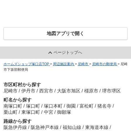
地図アプリで開く
ページトップへ
ホームズショップ塚口店TOP
>
周辺施設案内
>
尼崎市
>
尼崎市の郵便局
>
尼崎
市下坂部郵便局
市区町村から探す
尼崎市
/
伊丹市
/
西宮市
/
大阪市旭区
/
橿原市
/
堺市堺区
町名から探す
南塚口町
/
塚口町
/
塚口本町
/
御園
/
富松町
/
猪名寺
/
栗山町
/
東塚口町
/
中宮
/
御願塚
路線から探す
阪急伊丹線
/
阪急神戸本線
/
福知山線
/
東海道本線
/