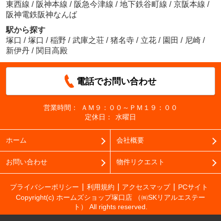
東西線
/
阪神本線
/
阪急今津線
/
地下鉄谷町線
/
京阪本線
/
阪神電鉄阪神なんば
駅から探す
塚口
/
塚口
/
稲野
/
武庫之荘
/
猪名寺
/
立花
/
園田
/
尼崎
/
新伊丹
/
関目高殿
電話でお問い合わせ
営業時間：
ＡＭ９：００～ＰＭ１９：００
定休日：
水曜日
ホーム
会社概要
お問い合わせ
物件リクエスト
プライバシーポリシー
利用規約
アクセスマップ
PCサイト
Copyright(c) ホームズショップ塚口店 （㈱SKリアルエステー
ト） All rights reserved.