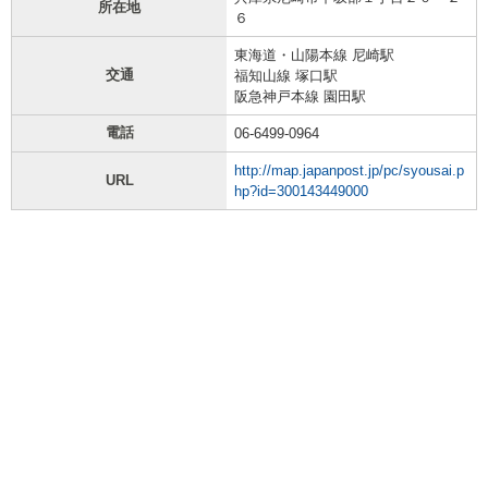
所在地
６
東海道・山陽本線 尼崎駅
交通
福知山線 塚口駅
阪急神戸本線 園田駅
電話
06-6499-0964
http://map.japanpost.jp/pc/syousai.p
URL
hp?id=300143449000