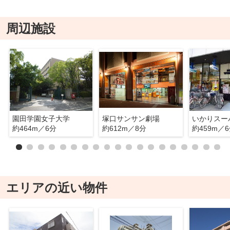
周辺施設
園田学園女子大学
塚口サンサン劇場
約464m／6分
約612m／8分
約459m／
エリアの近い物件