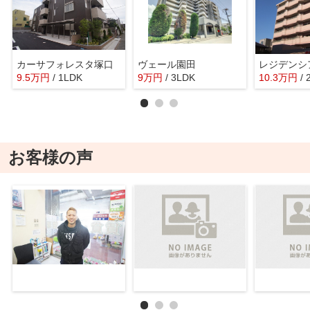
カーサフォレスタ塚口
ヴェール園田
レジデンシ
9.5
万
円
/ 1LDK
9
万
円
/ 3LDK
10.3
万
円
/
お客様の声