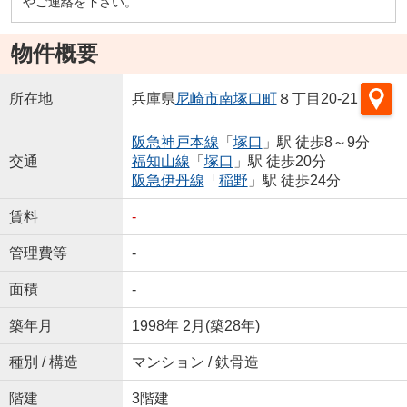
やご連絡を下さい。
物件概要
所在地
兵庫県
尼崎市
南塚口町
８丁目20-21
阪急神戸本線
「
塚口
」駅 徒歩8～9分
交通
福知山線
「
塚口
」駅 徒歩20分
阪急伊丹線
「
稲野
」駅 徒歩24分
賃料
-
管理費等
-
面積
-
築年月
1998年 2月(築28年)
種別 / 構造
マンション / 鉄骨造
階建
3階建