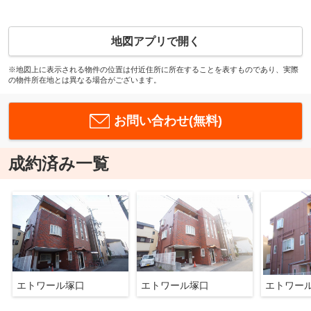
地図アプリで開く
※地図上に表示される物件の位置は付近住所に所在することを表すものであり、実際
の物件所在地とは異なる場合がございます。
お問い合わせ(無料)
成約済み一覧
エトワール塚口
エトワール塚口
エトワー