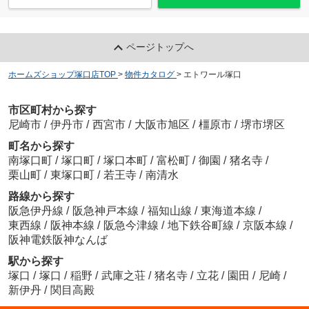
ページトップへ
ホームズショップ塚口店TOP
>
物件カタログ
>
エトワール塚口
市区町村から探す
尼崎市
/
伊丹市
/
西宮市
/
大阪市旭区
/
橿原市
/
堺市堺区
町名から探す
南塚口町
/
塚口町
/
塚口本町
/
富松町
/
御園
/
猪名寺
/
栗山町
/
東塚口町
/
若王寺
/
南清水
路線から探す
阪急伊丹線
/
阪急神戸本線
/
福知山線
/
東海道本線
/
東西線
/
阪神本線
/
阪急今津線
/
地下鉄谷町線
/
京阪本線
/
阪神電鉄阪神なんば
駅から探す
塚口
/
塚口
/
稲野
/
武庫之荘
/
猪名寺
/
立花
/
園田
/
尼崎
/
新伊丹
/
関目高殿