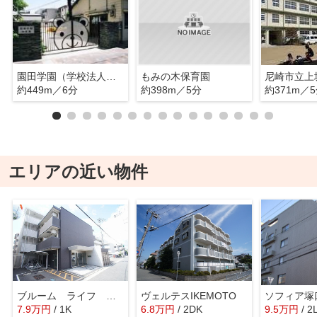
園田学園（学校法人）園田学園幼稚園
もみの木保育園
尼崎市立上
約449m／6分
約398m／5分
約371m／
エリアの近い物件
ブルーム ライフ ツカグチ
ヴェルテスIKEMOTO
ソフィア塚
7.9
万
円
/ 1K
6.8
万
円
/ 2DK
9.5
万
円
/ 2