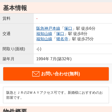
基本情報
賃料
-
阪急神戸本線
「
塚口
」駅 徒歩6分
交通
福知山線
「
塚口
」駅 徒歩8分
福知山線
「
猪名寺
」駅 徒歩25分
間取り(面積)
-(-)
築年月
1994年 7月(築32年)
お問い合わせ(無料)
阪急とＪＲの2ＷＡＹアクセス可です。新婚様におすすめのお
部屋です。
物件概要