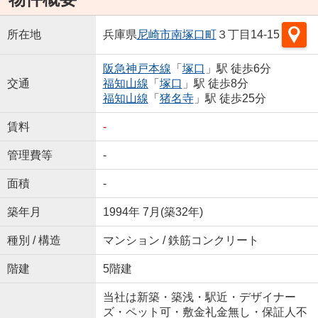
所在地
兵庫県
尼崎市
南塚口町
３丁目14-15
阪急神戸本線
「
塚口
」駅 徒歩6分
交通
福知山線
「
塚口
」駅 徒歩8分
福知山線
「
猪名寺
」駅 徒歩25分
賃料
-
管理費等
-
面積
-
築年月
1994年 7月(築32年)
種別 / 構造
マンション / 鉄筋コンクリート
階建
5階建
当社は新築・築浅・駅近・デザイナー
ズ・ペット可・敷金礼金無し・保証人不