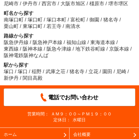
尼崎市
/
伊丹市
/
西宮市
/
大阪市旭区
/
橿原市
/
堺市堺区
町名から探す
南塚口町
/
塚口町
/
塚口本町
/
富松町
/
御園
/
猪名寺
/
栗山町
/
東塚口町
/
若王寺
/
南清水
路線から探す
阪急伊丹線
/
阪急神戸本線
/
福知山線
/
東海道本線
/
東西線
/
阪神本線
/
阪急今津線
/
地下鉄谷町線
/
京阪本線
/
阪神電鉄阪神なんば
駅から探す
塚口
/
塚口
/
稲野
/
武庫之荘
/
猪名寺
/
立花
/
園田
/
尼崎
/
新伊丹
/
関目高殿
電話でお問い合わせ
営業時間：
ＡＭ９：００～ＰＭ１９：００
定休日：
水曜日
ホーム
会社概要