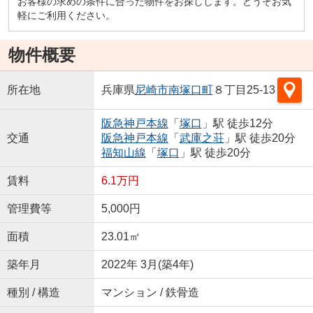
お客様の求めの条件に合った物件をお探しします。どうぞお気
軽にご利用ください。
物件概要
所在地
兵庫県
尼崎市
南塚口町
８丁目25-13
阪急神戸本線
「
塚口
」駅 徒歩12分
交通
阪急神戸本線
「
武庫之荘
」駅 徒歩20分
福知山線
「
塚口
」駅 徒歩20分
賃料
6.1万円
管理費等
5,000円
面積
23.01㎡
築年月
2022年 3月(築4年)
種別 / 構造
マンション / 鉄骨造