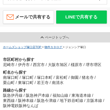
メールで共有する
LINEで共有する
ページトップへ
ホームズショップ塚口店TOP
>
物件カタログ
>
ジェンシア塚口
市区町村から探す
尼崎市
/
伊丹市
/
西宮市
/
大阪市旭区
/
橿原市
/
堺市堺区
町名から探す
南塚口町
/
塚口町
/
塚口本町
/
富松町
/
御園
/
猪名寺
/
栗山町
/
東塚口町
/
若王寺
/
南清水
路線から探す
阪急伊丹線
/
阪急神戸本線
/
福知山線
/
東海道本線
/
東西線
/
阪神本線
/
阪急今津線
/
地下鉄谷町線
/
京阪本線
/
阪神電鉄阪神なんば