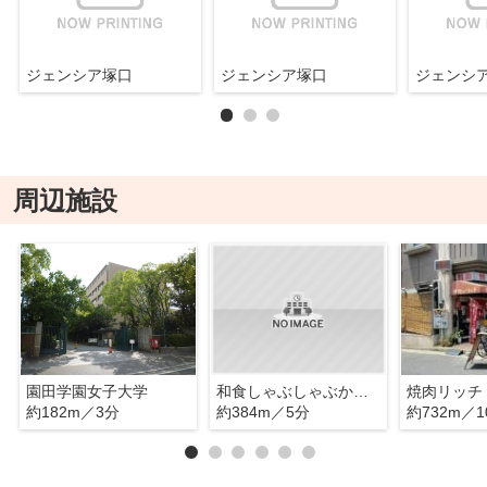
ジェンシア塚口
ジェンシア塚口
ジェンシ
周辺施設
園田学園女子大学
和食しゃぶしゃぶかごの屋 塚口店
焼肉リッチ
約182m／3分
約384m／5分
約732m／1