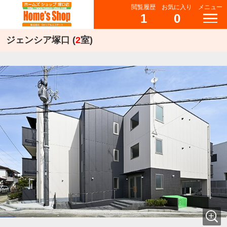
閲覧履歴
お気に入り
メニュー
1
0
ジェンシア塚口 (
2
室)