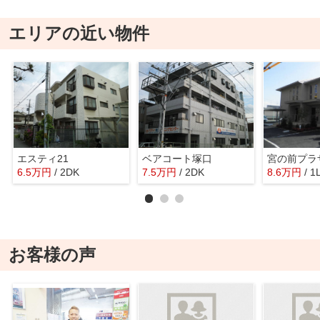
エリアの近い物件
エスティ21
ベアコート塚口
宮の前プラ
6.5
万
円
/ 2DK
7.5
万
円
/ 2DK
8.6
万
円
/ 1
お客様の声