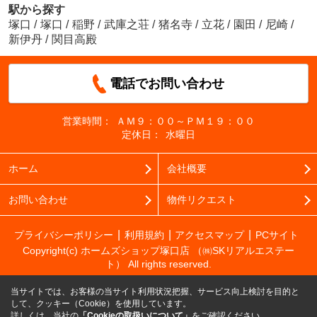
駅から探す
塚口
/
塚口
/
稲野
/
武庫之荘
/
猪名寺
/
立花
/
園田
/
尼崎
/
新伊丹
/
関目高殿
電話でお問い合わせ
営業時間：
ＡＭ９：００～ＰＭ１９：００
定休日：
水曜日
ホーム
会社概要
お問い合わせ
物件リクエスト
プライバシーポリシー
利用規約
アクセスマップ
PCサイト
Copyright(c) ホームズショップ塚口店 （㈱SKリアルエステー
ト） All rights reserved.
当サイトでは、お客様の当サイト利用状況把握、サービス向上検討を目的と
して、クッキー（Cookie）を使用しています。
詳しくは、当社の
「Cookieの取扱いについて」
をご確認ください。