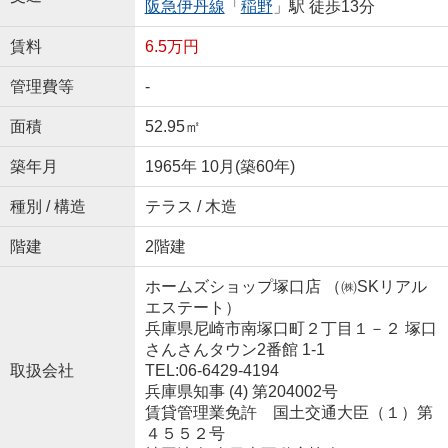
阪急伊丹線
「
稲野
」駅 徒歩13分
賃料
6.5万円
管理費等
-
面積
52.95㎡
築年月
1965年 10月(築60年)
種別 / 構造
テラス / 木造
階建
2階建
ホームズショップ塚口店 （㈱SKリアル
エステート）
兵庫県尼崎市南塚口町２丁目１－２ 塚口
さんさんタウン2番館 1-1
取扱会社
TEL:06-6429-4194
兵庫県知事 (4) 第204002号
賃貸管理業免許 国土交通大臣（１）第
４５５２号