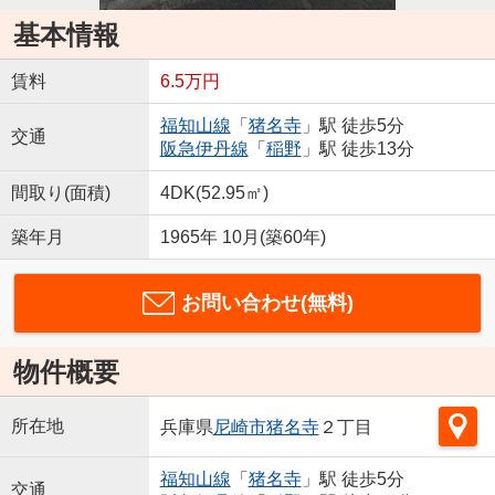
基本情報
賃料
6.5万円
福知山線
「
猪名寺
」駅 徒歩5分
交通
阪急伊丹線
「
稲野
」駅 徒歩13分
間取り(面積)
4DK(52.95㎡)
築年月
1965年 10月(築60年)
お問い合わせ(無料)
物件概要
所在地
兵庫県
尼崎市
猪名寺
２丁目
福知山線
「
猪名寺
」駅 徒歩5分
交通