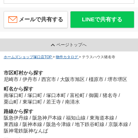
メールで共有する
LINEで共有する
ページトップへ
ホームズショップ塚口店TOP
>
物件カタログ
>
テラスハウス猪名寺
市区町村から探す
尼崎市
/
伊丹市
/
西宮市
/
大阪市旭区
/
橿原市
/
堺市堺区
町名から探す
南塚口町
/
塚口町
/
塚口本町
/
富松町
/
御園
/
猪名寺
/
栗山町
/
東塚口町
/
若王寺
/
南清水
路線から探す
阪急伊丹線
/
阪急神戸本線
/
福知山線
/
東海道本線
/
東西線
/
阪神本線
/
阪急今津線
/
地下鉄谷町線
/
京阪本線
/
阪神電鉄阪神なんば