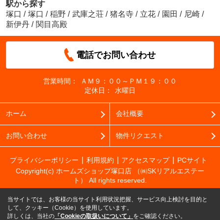
駅から探す
塚口
/
塚口
/
稲野
/
武庫之荘
/
猪名寺
/
立花
/
園田
/
尼崎
/
新伊丹
/
関目高殿
電話でお問い合わせ
営業時間：
ＡＭ９：００～ＰＭ１９：００
定休日：
水曜日
ホーム
会社概要
お問い合わせ
物件リクエスト
プライバシーポリシー
利用規約
アクセスマップ
PCサイト
Copyright(c) ホームズショップ塚口店 （㈱SKリアルエステー
ト） All rights reserved.
当サイトでは、お客様の当サイト利用状況把握、サービス向上検討を目的と
して、クッキー（Cookie）を使用しています。
詳しくは、当社の
「Cookieの取扱いについて」
をご確認ください。