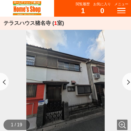
閲覧履歴
お気に入り
メニュー
1
0
テラスハウス猪名寺 (
1
室)
1 / 19