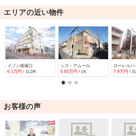
エリアの近い物件
メゾン南塚口
シス・アムール
ローレルハ
6.1
万
円
/ 1LDK
5.55
万
円
/ 1K
7.9
万
円
/ 2
お客様の声