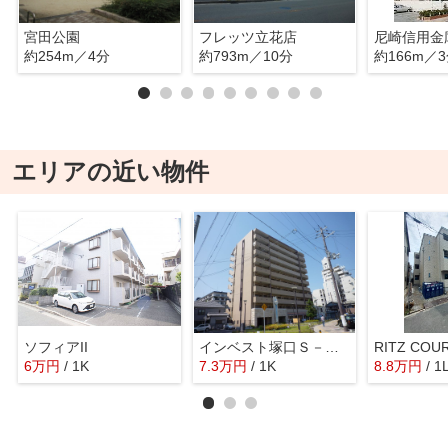
宮田公園
フレッツ立花店
約254m／4分
約793m／10分
約166m／
エリアの近い物件
ソフィアII
インベスト塚口Ｓ－ＦＲＯＮＴ
RITZ CO
6
万
円
/ 1K
7.3
万
円
/ 1K
8.8
万
円
/ 1