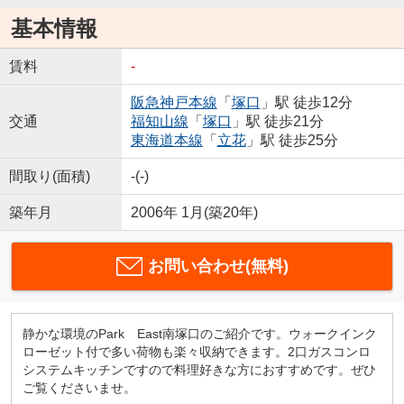
基本情報
賃料
-
阪急神戸本線
「
塚口
」駅 徒歩12分
交通
福知山線
「
塚口
」駅 徒歩21分
東海道本線
「
立花
」駅 徒歩25分
間取り(面積)
-(-)
築年月
2006年 1月(築20年)
お問い合わせ(無料)
静かな環境のPark East南塚口のご紹介です。ウォークインク
ローゼット付で多い荷物も楽々収納できます。2口ガスコンロ
システムキッチンですので料理好きな方におすすめです。ぜひ
ご覧くださいませ。