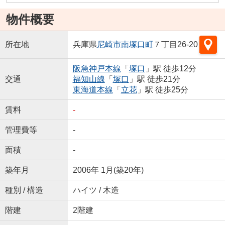
物件概要
所在地
兵庫県
尼崎市
南塚口町
７丁目26-20
阪急神戸本線
「
塚口
」駅 徒歩12分
交通
福知山線
「
塚口
」駅 徒歩21分
東海道本線
「
立花
」駅 徒歩25分
賃料
-
管理費等
-
面積
-
築年月
2006年 1月(築20年)
種別 / 構造
ハイツ / 木造
階建
2階建