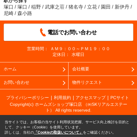
駅から探す
塚口
/
塚口
/
稲野
/
武庫之荘
/
猪名寺
/
立花
/
園田
/
新伊丹
/
尼崎
/
森小路
電話でお問い合わせ
営業時間：
ＡＭ９：００～ＰＭ１９：００
定休日：
水曜日
ホーム
会社概要
お問い合わせ
物件リクエスト
プライバシーポリシー
利用規約
アクセスマップ
PCサイト
Copyright(c) ホームズショップ塚口店 （㈱SKリアルエステー
ト） All rights reserved.
当サイトでは、お客様の当サイト利用状況把握、サービス向上検討を目的と
して、クッキー（Cookie）を使用しています。
詳しくは、当社の
「Cookieの取扱いについて」
をご確認ください。