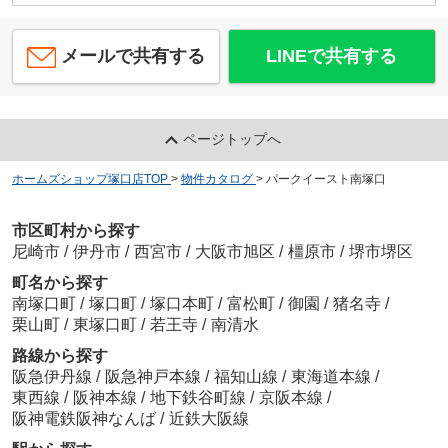
メールで共有する
LINEで共有する
ページトップへ
ホームズショップ塚口店TOP
>
物件カタログ
>
パークイースト南塚口
市区町村から探す
尼崎市
/
伊丹市
/
西宮市
/
大阪市旭区
/
橿原市
/
堺市堺区
町名から探す
南塚口町
/
塚口町
/
塚口本町
/
富松町
/
御園
/
猪名寺
/
栗山町
/
東塚口町
/
若王寺
/
南清水
路線から探す
阪急伊丹線
/
阪急神戸本線
/
福知山線
/
東海道本線
/
東西線
/
阪神本線
/
地下鉄谷町線
/
京阪本線
/
阪神電鉄阪神なんば
/
近鉄大阪線