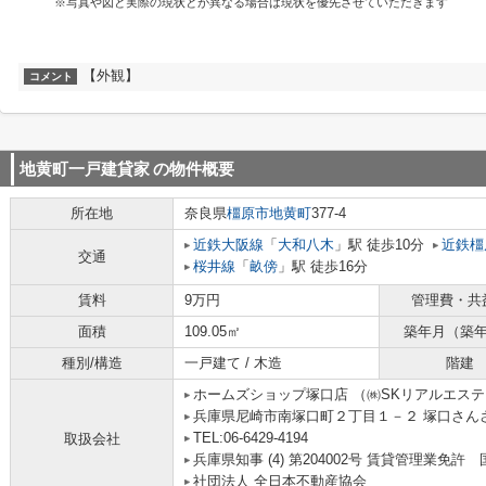
※写真や図と実際の現状とが異なる場合は現状を優先させていただきます
【外観】
コメント
地黄町一戸建貸家
の物件概要
所在地
奈良県
橿原市
地黄町
377-4
近鉄大阪線
「
大和八木
」駅 徒歩10分
近鉄橿
交通
桜井線
「
畝傍
」駅 徒歩16分
賃料
9万円
管理費・共
面積
109.05㎡
築年月（築
種別/構造
一戸建て / 木造
階建
ホームズショップ塚口店 （㈱SKリアルエス
兵庫県尼崎市南塚口町２丁目１－２ 塚口さんさん
TEL:06-6429-4194
取扱会社
兵庫県知事 (4) 第204002号 賃貸管理業
社団法人 全日本不動産協会