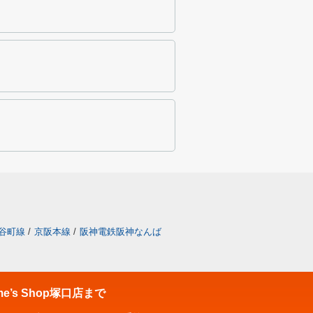
谷町線
/
京阪本線
/
阪神電鉄阪神なんば
’s Shop塚口店まで