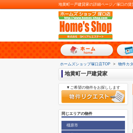
地黄町一戸建貸家の詳細ページ／塚口の賃
ホームズショップ塚口店TOP
>
物件カ
地黄町一戸建貸家
▼ご希望の物件をお探しします
同じエリアの物件
橿原市