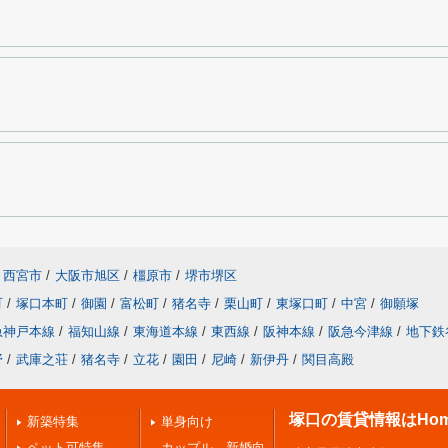
西宮市
/
大阪市旭区
/
橿原市
/
堺市堺区
町
/
塚口本町
/
御園
/
富松町
/
猪名寺
/
栗山町
/
東塚口町
/
中宮
/
御願塚
急神戸本線
/
福知山線
/
東海道本線
/
東西線
/
阪神本線
/
阪急今津線
/
地下鉄
野
/
武庫之荘
/
猪名寺
/
立花
/
園田
/
尼崎
/
新伊丹
/
関目高殿
塚口の賃貸情報はHome
新築特集
単身向け
ペット可特集
カップル、新婚向