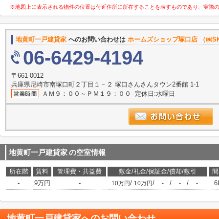
※地図上に表示される物件の位置は付近住所に所在することを表すものであり、実際
地黄町一戸建貸家
へのお問い合わせは
ホームズショップ塚口店 （㈱S
06-6429-4194
〒661-0012
兵庫県尼崎市南塚口町２丁目１－２ 塚口さんさんタウン2番館 1-1
ＡＭ９：００～ＰＭ１９：００ 定休日:水曜日
地黄町一戸建貸家
の空室情報
所在階
賃料
管理費・共益費
敷金/礼金/保証金/償却/敷引
間
-
9万円
-
/
/
/
/
6
10万円
10万円
-
-
-
地黄町一戸建貸家
へのお問い合わせ