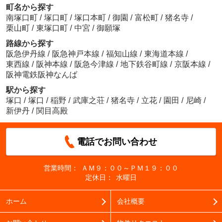
町名から探す
南塚口町
/
塚口町
/
塚口本町
/
御園
/
富松町
/
猪名寺
/
栗山町
/
東塚口町
/
中宮
/
御願塚
路線から探す
阪急伊丹線
/
阪急神戸本線
/
福知山線
/
東海道本線
/
東西線
/
阪神本線
/
阪急今津線
/
地下鉄谷町線
/
京阪本線
/
阪神電鉄阪神なんば
駅から探す
塚口
/
塚口
/
稲野
/
武庫之荘
/
猪名寺
/
立花
/
園田
/
尼崎
/
新伊丹
/
関目高殿
電話でお問い合わせ
営業時間：
ＡＭ９：００～ＰＭ１９：００
定休日：
水曜日
ホーム
会社概要