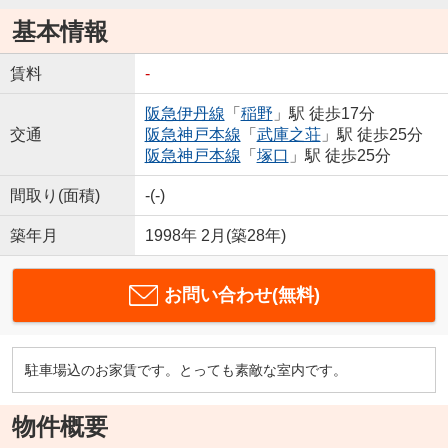
基本情報
賃料
-
阪急伊丹線
「
稲野
」駅 徒歩17分
交通
阪急神戸本線
「
武庫之荘
」駅 徒歩25分
阪急神戸本線
「
塚口
」駅 徒歩25分
間取り(面積)
-(-)
築年月
1998年 2月(築28年)
お問い合わせ(無料)
駐車場込のお家賃です。とっても素敵な室内です。
物件概要