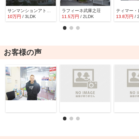
サンマンションアトレ北園田
ラフィーネ武庫之荘
10
万
円
/ 3LDK
11.5
万
円
/ 2LDK
13.8
万
円
/
お客様の声