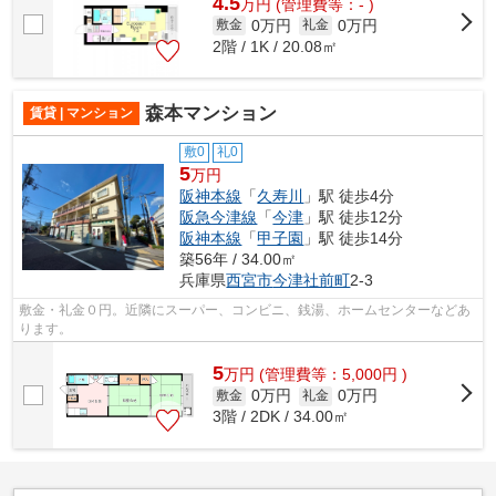
4.5
万
円
(管理費等：- )
0万円
0万円
敷金
礼金
2階 / 1K / 20.08㎡
森本マンション
賃貸 | マンション
敷0
礼0
5
万円
阪神本線
「
久寿川
」駅 徒歩4分
阪急今津線
「
今津
」駅 徒歩12分
阪神本線
「
甲子園
」駅 徒歩14分
築56年 / 34.00㎡
兵庫県
西宮市
今津社前町
2-3
敷金・礼金０円。近隣にスーパー、コンビニ、銭湯、ホームセンターなどあ
ります。
5
万
円
(管理費等：5,000円 )
0万円
0万円
敷金
礼金
3階 / 2DK / 34.00㎡