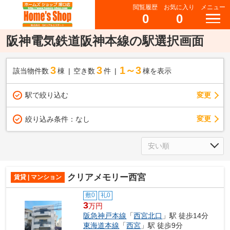
閲覧履歴
お気に入り
メニュー
0
0
阪神電気鉄道阪神本線の駅選択画面
3
3
1～3
該当物件数
棟
空き数
件
棟を表示
駅で絞り込む
変更
変更
絞り込み条件：
なし
クリアメモリー西宮
賃貸 | マンション
敷0
礼0
3
万円
阪急神戸本線
「
西宮北口
」駅 徒歩14分
東海道本線
「
西宮
」駅 徒歩9分