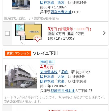
阪神本線
「
西宮
」駅 徒歩24分
築38年 / 17.00㎡
兵庫県
西宮市
青木町
11-10
阪急西宮北口駅、ＪＲ西宮駅が徒歩圏内♪
3
万
円
(管理費等：5,000円 )
0万円
0万円
敷金
礼金
1階 / 1K / 17.00㎡
ソレイユ下川
賃貸 | マンション
敷0
礼0
4.5
万円
東海道本線
「
尼崎
」駅 徒歩13分
阪神本線
「
大物
」駅 徒歩8分
阪神本線
「
杭瀬
」駅 徒歩16分
築30年 / 20.08㎡
兵庫県
尼崎市
長洲本通
３丁目9-27
オートロック付き単身マンションです。JR尼崎駅から徒歩13分と便利です。
室内洗濯機置き場あります。