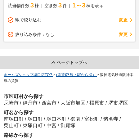
3
3
1～3
該当物件数
棟
空き数
件
棟を表示
駅で絞り込む
変更
変更
絞り込み条件：
なし
ページトップへ
ホームズショップ塚口店TOP
>
(賃貸)路線・駅から探す
>
阪神電気鉄道阪神本
線の賃貸
市区町村から探す
尼崎市
/
伊丹市
/
西宮市
/
大阪市旭区
/
橿原市
/
堺市堺区
町名から探す
南塚口町
/
塚口町
/
塚口本町
/
御園
/
富松町
/
猪名寺
/
栗山町
/
東塚口町
/
中宮
/
御願塚
路線から探す