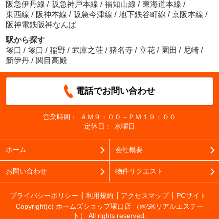
阪急伊丹線
/
阪急神戸本線
/
福知山線
/
東海道本線
/
東西線
/
阪神本線
/
阪急今津線
/
地下鉄谷町線
/
京阪本線
/
阪神電鉄阪神なんば
駅から探す
塚口
/
塚口
/
稲野
/
武庫之荘
/
猪名寺
/
立花
/
園田
/
尼崎
/
新伊丹
/
関目高殿
電話でお問い合わせ
営業時間：
ＡＭ９：００～ＰＭ１９：００
定休日：
水曜日
ホーム
会社概要
お問い合わせ
物件リクエスト
プライバシーポリシー
利用規約
アクセスマップ
PCサイト
Copyright(c) ホームズショップ塚口店 （㈱SKリアルエステー
ト） All rights reserved.