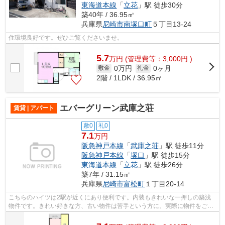
東海道本線
「
立花
」駅 徒歩30分
築40年 / 36.95㎡
兵庫県
尼崎市
南塚口町
５丁目13-24
住環境良好です。ぜひご覧くださいませ。
5.7
万
円
(管理費等：3,000円 )
0万円
0ヶ月
敷金
礼金
2階 / 1LDK / 36.95㎡
エバーグリーン武庫之荘
賃貸 | アパート
敷0
礼0
7.1
万円
阪急神戸本線
「
武庫之荘
」駅 徒歩11分
阪急神戸本線
「
塚口
」駅 徒歩15分
東海道本線
「
立花
」駅 徒歩26分
築7年 / 31.15㎡
兵庫県
尼崎市
富松町
１丁目20-14
こちらのハイツは2駅が近くにあり便利です。内装もきれいな一押しの築浅
物件です。きれい好きな方、古い物件は苦手という方に。実際に物件をご覧
になりたいお客様は、スタッフまでご連...