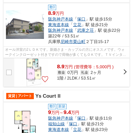
敷0
8.9
万円
阪急神戸本線
「
塚口
」駅 徒歩15分
東海道本線
「
立花
」駅 徒歩21分
阪急神戸本線
「
武庫之荘
」駅 徒歩22分
築22年 / 53.51㎡
兵庫県
尼崎市
栗山町
２丁目15-17
オール洋室の2ＬＤＫです。新婚さま・カップルの方にオススメです。ウォ
ークインクローゼット付きですので荷物が多くてもＯＫです。ＴＶインター
ホン・温水洗浄便座付トイレ・浴室換気...
8.9
万
円
(管理費等：5,000円 )
0万円
2ヶ月
敷金
礼金
1階 / 2LDK / 53.51㎡
Ys Court II
賃貸 | アパート
敷0
新築
9
9.4
万円～
万円
阪急神戸本線
「
塚口
」駅 徒歩11分
福知山線
「
塚口
」駅 徒歩21分
東海道本線
「
立花
」駅 徒歩23分