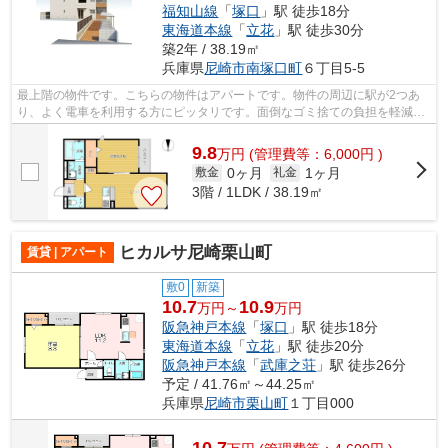
福知山線
「
塚口
」駅 徒歩18分
東海道本線
「
立花
」駅 徒歩30分
築2年 / 38.19㎡
兵庫県
尼崎市
南塚口町
６丁目5-5
最上階の物件です。こちらの物件はアパートです。物件の周辺に駅が2つあ
り、よく電車を利用する方にピッタリです。面倒なゴミ捨ての負担を軽減さ
せることができるのが敷地内ごみ置き場...
9.8
万
円
(管理費等：6,000円 )
0ヶ月
1ヶ月
敷金
礼金
3階 / 1LDK / 38.19㎡
ヒカルサ尼崎栗山町
賃貸 | アパート
敷0
新築
10.7
10.9
万円～
万円
阪急神戸本線
「
塚口
」駅 徒歩18分
東海道本線
「
立花
」駅 徒歩20分
阪急神戸本線
「
武庫之荘
」駅 徒歩26分
予定 / 41.76㎡～44.25㎡
兵庫県
尼崎市
栗山町
１丁目000