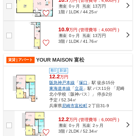
10.7
万
円
(管理費等：4,600円 )
0ヶ月
13万円
敷金
礼金
1階 / 1LDK / 44.25㎡
10.9
万
円
(管理費等：4,600円 )
0ヶ月
13万円
敷金
礼金
3階 / 1LDK / 41.76㎡
YOUR MAISON 富松
賃貸 | アパート
敷0
新築
12.2
万円
阪急神戸本線
「
塚口
」駅 徒歩15分
東海道本線
「
立花
」駅 バス11分 「尼崎
北小学校〔阪神バス〕」 停歩2分
予定 / 52.34㎡
兵庫県
尼崎市
富松町
２丁目31-9
12.2
万
円
(管理費等：6,000円 )
0ヶ月
2ヶ月
敷金
礼金
3階 / 2LDK / 52.34㎡