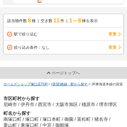
8
11
1～8
該当物件数
棟
空き数
件
棟を表示
駅で絞り込む
変更
変更
絞り込み条件：
なし
ページトップへ
ホームズショップ塚口店TOP
>
(賃貸)路線・駅から探す
>
JR東海道本線の賃貸
市区町村から探す
尼崎市
/
伊丹市
/
西宮市
/
大阪市旭区
/
橿原市
/
堺市堺区
町名から探す
南塚口町
/
塚口町
/
塚口本町
/
御園
/
富松町
/
猪名寺
/
栗山町
/
東塚口町
/
中宮
/
御願塚