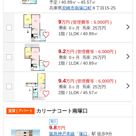
予定 / 40.89㎡～45.57㎡
兵庫県
尼崎市
南塚口町
８丁目15-25
9
万
円
(管理費等：6,000円 )
0ヶ月
25万円
敷金
礼金
1階 / 1LDK / 40.89㎡
9.2
万
円
(管理費等：6,000円 )
0ヶ月
25万円
敷金
礼金
1階 / 1LDK / 40.89㎡
9.4
万
円
(管理費等：6,000円 )
0ヶ月
25万円
敷金
礼金
2階 / 1LDK / 45.57㎡
カリーナコート南塚口
賃貸 | アパート
敷0
9.8
万円
阪急神戸本線
「
塚口
」駅 徒歩9分