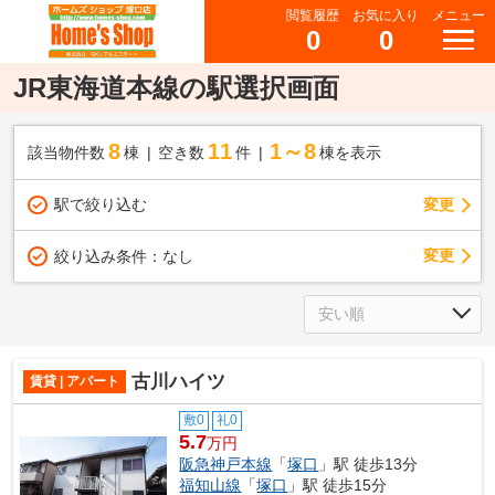
閲覧履歴
お気に入り
メニュー
0
0
JR東海道本線の駅選択画面
8
11
1～8
該当物件数
棟
空き数
件
棟を表示
駅で絞り込む
変更
変更
絞り込み条件：
なし
古川ハイツ
賃貸 | アパート
敷0
礼0
5.7
万円
阪急神戸本線
「
塚口
」駅 徒歩13分
福知山線
「
塚口
」駅 徒歩15分