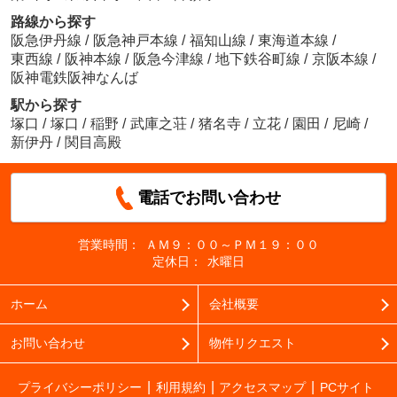
路線から探す
阪急伊丹線
/
阪急神戸本線
/
福知山線
/
東海道本線
/
東西線
/
阪神本線
/
阪急今津線
/
地下鉄谷町線
/
京阪本線
/
阪神電鉄阪神なんば
駅から探す
塚口
/
塚口
/
稲野
/
武庫之荘
/
猪名寺
/
立花
/
園田
/
尼崎
/
新伊丹
/
関目高殿
電話でお問い合わせ
営業時間：
ＡＭ９：００～ＰＭ１９：００
定休日：
水曜日
ホーム
会社概要
お問い合わせ
物件リクエスト
プライバシーポリシー
利用規約
アクセスマップ
PCサイト