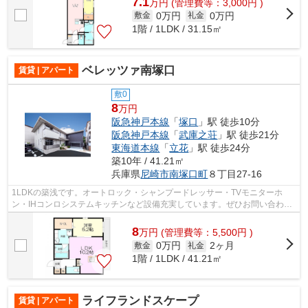
7.1
万
円
(管理費等：3,000円 )
0万円
0万円
敷金
礼金
1階 / 1LDK / 31.15㎡
ベレッツァ南塚口
賃貸 | アパート
敷0
8
万円
阪急神戸本線
「
塚口
」駅 徒歩10分
阪急神戸本線
「
武庫之荘
」駅 徒歩21分
東海道本線
「
立花
」駅 徒歩24分
築10年 / 41.21㎡
兵庫県
尼崎市
南塚口町
８丁目27-16
1LDKの築浅です。オートロック・シャンプードレッサー・TVモニターホ
ン・IHコンロシステムキッチンなど設備充実しています。ぜひお問い合わせ
くださいませ。
8
万
円
(管理費等：5,500円 )
0万円
2ヶ月
敷金
礼金
1階 / 1LDK / 41.21㎡
ライフランドスケープ
賃貸 | アパート