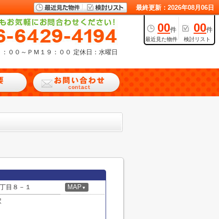
最終更新：2026年08月06日
00
00
件
件
最近見た物件
検討リスト
９：００～ＰＭ１９：００
定休日：水曜日
丁目８－１
MAP
▼
駅