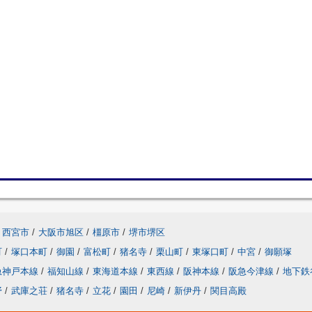
西宮市
/
大阪市旭区
/
橿原市
/
堺市堺区
町
/
塚口本町
/
御園
/
富松町
/
猪名寺
/
栗山町
/
東塚口町
/
中宮
/
御願塚
急神戸本線
/
福知山線
/
東海道本線
/
東西線
/
阪神本線
/
阪急今津線
/
地下鉄
野
/
武庫之荘
/
猪名寺
/
立花
/
園田
/
尼崎
/
新伊丹
/
関目高殿