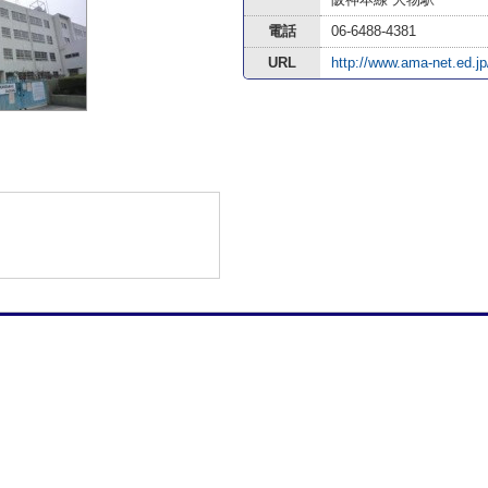
電話
06-6488-4381
URL
http://www.ama-net.ed.jp