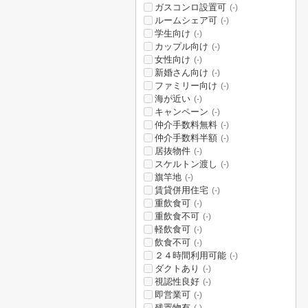
ガスコンロ設置可
(-)
ルームシェア可
(-)
学生向け
(-)
カップル向け
(-)
女性向け
(-)
新婚さん向け
(-)
ファミリー向け
(-)
海が近い
(-)
キャンペーン
(-)
仲介手数料無料
(-)
仲介手数料半額
(-)
居抜物件
(-)
スケルトン渡し
(-)
旗竿地
(-)
賃貸併用住宅
(-)
重飲食可
(-)
重飲食不可
(-)
軽飲食可
(-)
飲食不可
(-)
２４時間利用可能
(-)
ダクトあり
(-)
視認性良好
(-)
即営業可
(-)
残置物有