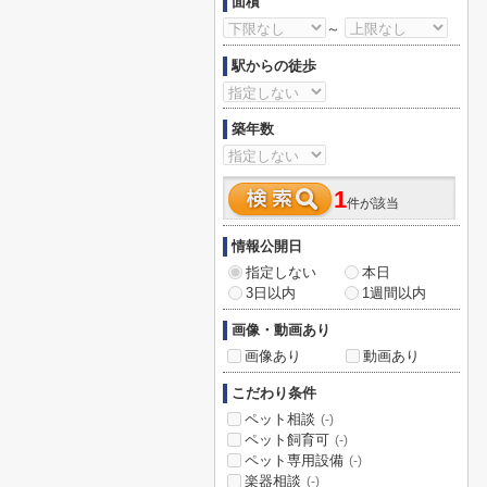
面積
～
駅からの徒歩
築年数
1
件が該当
情報公開日
指定しない
本日
3日以内
1週間以内
画像・動画あり
画像あり
動画あり
こだわり条件
ペット相談
(-)
ペット飼育可
(-)
ペット専用設備
(-)
楽器相談
(-)