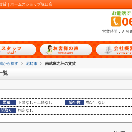
賃貸｜ホームズショップ塚口店
営業時間：ＡＭ
地域から探す
>
尼崎市
>
南武庫之荘の賃貸
一覧
面積
下限なし～上限なし
築年数
指定しない
間取り
指定なし