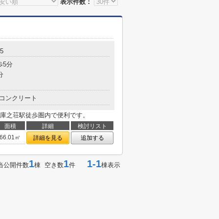
表示件数：
5
歩5分
分
コンクリート
庫之荘駅徒歩圏内で便利です。
面積
詳細
検討リスト
66.01㎡
詳細を見る
追加する
1
1
1-1
当公開件数
棟 空き数
件
棟表示