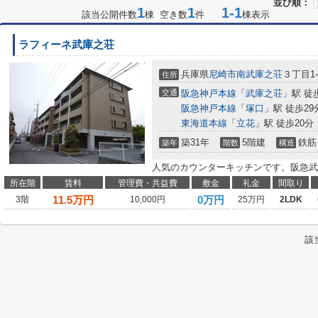
並び順：
1
1
1-1
該当公開件数
棟 空き数
件
棟表示
ラフィーネ武庫之荘
兵庫県
尼崎市
南武庫之荘
３丁目1-
住所
交通
阪急神戸本線
「
武庫之荘
」駅 徒
阪急神戸本線
「
塚口
」駅 徒歩29
東海道本線
「
立花
」駅 徒歩20分
築31年
5階建
鉄筋
築年
階数
構造
人気のカウンターキッチンです。阪急武
所在階
賃料
管理費・共益費
敷金
礼金
間取り
11.5
万円
0万円
3階
10,000円
25万円
2LDK
該