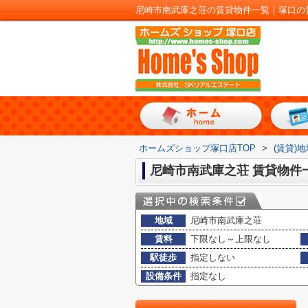
尼崎市南武庫之荘の賃貸物件一覧｜塚口の
ホームズショップ塚口店TOP
>
(賃貸)
尼崎市南武庫之荘 賃貸物件
地域
尼崎市南武庫之荘
賃料
下限なし～上限なし
駅徒歩
指定しない
設備条件
指定なし