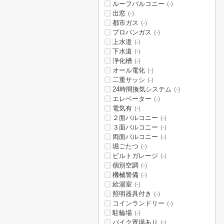
ルーフバルコニー
(-)
出窓
(-)
都市ガス
(-)
プロパンガス
(-)
上水道
(-)
下水道
(-)
浄化槽
(-)
オール電化
(-)
二重サッシ
(-)
24時間換気システム
(-)
エレベーター
(-)
電気有
(-)
２面バルコニー
(-)
３面バルコニー
(-)
両面バルコニー
(-)
堀ごたつ
(-)
ビルトガレージ
(-)
個別空調
(-)
機械警備
(-)
給湯室
(-)
照明器具付き
(-)
コインランドリー
(-)
駐輪場
(-)
バイク置場あり
(-)