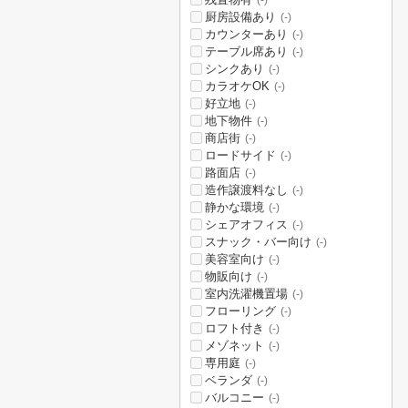
(-)
厨房設備あり
(-)
カウンターあり
(-)
テーブル席あり
(-)
シンクあり
(-)
カラオケOK
(-)
好立地
(-)
地下物件
(-)
商店街
(-)
ロードサイド
(-)
路面店
(-)
造作譲渡料なし
(-)
静かな環境
(-)
シェアオフィス
(-)
スナック・バー向け
(-)
美容室向け
(-)
物販向け
(-)
室内洗濯機置場
(-)
フローリング
(-)
ロフト付き
(-)
メゾネット
(-)
専用庭
(-)
ベランダ
(-)
バルコニー
(-)