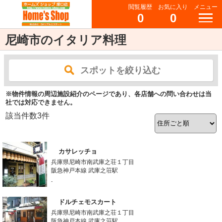
閲覧履歴
お気に入り
メニュー
0
0
尼崎市のイタリア料理
スポットを絞り込む
※物件情報の周辺施設紹介のページであり、各店舗への問い合わせは当
社では対応できません。
該当件数
3
件
カサレッチョ
兵庫県尼崎市南武庫之荘１丁目
阪急神戸本線 武庫之荘駅
-
ドルチェモスカート
兵庫県尼崎市南武庫之荘１丁目
阪急神戸本線 武庫之荘駅