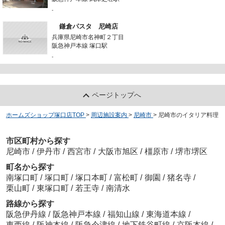
-
鎌倉パスタ 尼崎店
兵庫県尼崎市名神町２丁目
阪急神戸本線 塚口駅
-
ページトップへ
ホームズショップ塚口店TOP
>
周辺施設案内
>
尼崎市
>
尼崎市のイタリア料理
市区町村から探す
尼崎市
/
伊丹市
/
西宮市
/
大阪市旭区
/
橿原市
/
堺市堺区
町名から探す
南塚口町
/
塚口町
/
塚口本町
/
富松町
/
御園
/
猪名寺
/
栗山町
/
東塚口町
/
若王寺
/
南清水
路線から探す
阪急伊丹線
/
阪急神戸本線
/
福知山線
/
東海道本線
/
東西線
/
阪神本線
/
阪急今津線
/
地下鉄谷町線
/
京阪本線
/