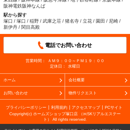
阪神電鉄阪神なんば
駅から探す
塚口
/
塚口
/
稲野
/
武庫之荘
/
猪名寺
/
立花
/
園田
/
尼崎
/
新伊丹
/
関目高殿
電話でお問い合わせ
営業時間：
ＡＭ９：００～ＰＭ１９：００
定休日：
水曜日
ホーム
会社概要
お問い合わせ
物件リクエスト
プライバシーポリシー
利用規約
アクセスマップ
PCサイト
Copyright(c) ホームズショップ塚口店 （㈱SKリアルエステー
ト） All rights reserved.